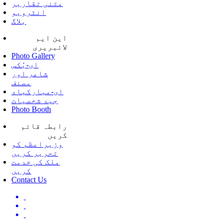
متنی تقاریر
انٹرویو
بلاگ
این ایم
لائبریری
Photo Gallery
ای-بُکس
شاعر اور
مصنف
ای-مبارکباد
جید شخصیات
Photo Booth
رابطہ قائم
کریں
وزیراعظم کو
تحریر کریں
ملک کی خدمت
کریں
Contact Us