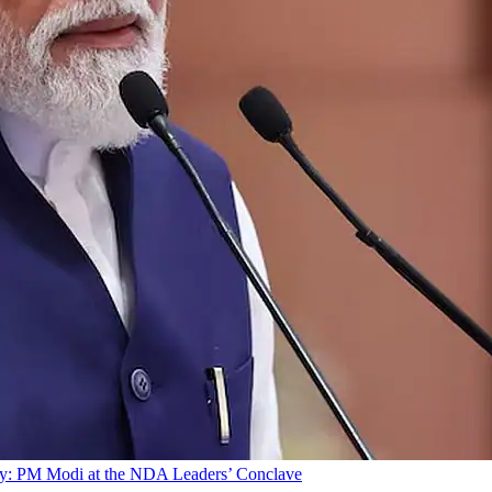
bility: PM Modi at the NDA Leaders’ Conclave