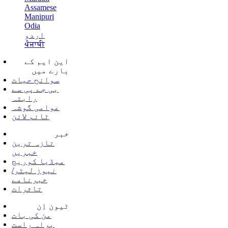
Assamese
Manipuri
Odia
اردو
ਪੰਜਾਬੀ
این ایم کے
بارے میں
سوانح حیات
بی جے پی سے
رابتہ
عوامی گوشہ
ٹائم لائن
خبر
تازہ ترین
خبریں
میڈیا کوریج
نیوز لیٹر/
خبرنامے
تاثرات
ٹیون اِن
من کی بات
براہ راست