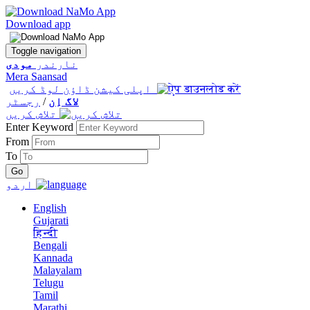
Download app
Toggle navigation
نارندر
مودی
Mera Saansad
اپلی کیشن ڈاؤن لوڈ کریں
لاگ اِن
/
رجسٹر
تلاش کریں
Enter Keyword
From
To
اردو
English
Gujarati
हिन्दी
Bengali
Kannada
Malayalam
Telugu
Tamil
Marathi