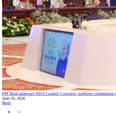
PM Modi addresses NDA Leaders' Conclave, reaffirms commitment to
June 10, 2026
More