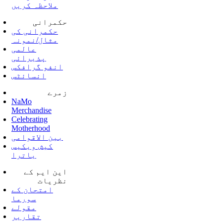
ملاحظہ کریں
حکمرانی
حکمرانی کی
مثال/نمونہ
عالمی
پذیرائی
انفو گرافکس
انسائٹس
زمرے
NaMo
Merchandise
Celebrating
Motherhood
بین الاقوامی
کیش ویکیس
یاترا
این ایم کے
نظریات
امتحان کے
سورما
مقولے
تقاریر