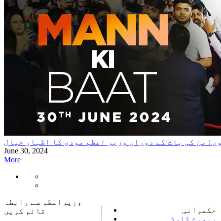
ں : من کی بات کے دوران وزیر اعظم مودی کا اظہار خیال
June 30, 2024
More
وزیراعظم سے رابطہ
حکمرانی
قائم کریں
رپورٹ کارڈ