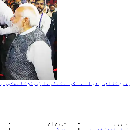
قین کا ازسر نو اعادہ کرنے کے لیے اہل وطن کا مشکور ہو
خبریں
ٹیون اِن
تازہ ترین خبریں
من کی بات