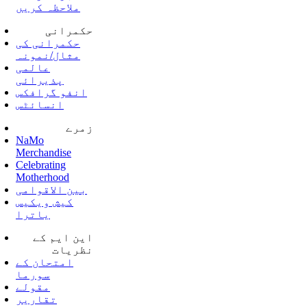
ملاحظہ کریں
حکمرانی
حکمرانی کی
مثال/نمونہ
عالمی
پذیرائی
انفو گرافکس
انسائٹس
زمرے
NaMo
Merchandise
Celebrating
Motherhood
بین الاقوامی
کیش ویکیس
یاترا
این ایم کے
نظریات
امتحان کے
سورما
مقولے
تقاریر