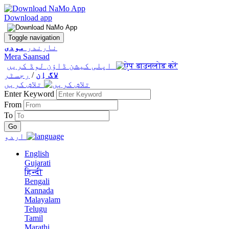
Download app
Toggle navigation
نارندر
مودی
Mera Saansad
اپلی کیشن ڈاؤن لوڈ کریں
لاگ اِن
/
رجسٹر
تلاش کریں
Enter Keyword
From
To
اردو
English
Gujarati
हिन्दी
Bengali
Kannada
Malayalam
Telugu
Tamil
Marathi