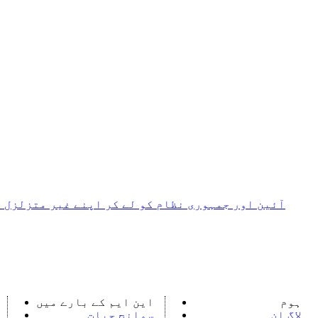
آئین اور جمہوری نظام کو لے کر اپنے غیر متزلزل ی
ہوم
این ایم کے بارے میں
لاگ اِن
سوانح حیات