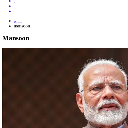
ہوم
mansoon
Mansoon