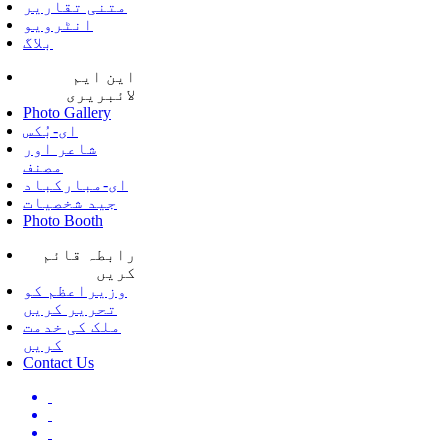
متنی تقاریر
انٹرویو
بلاگ
این ایم
لائبریری
Photo Gallery
ای-بُکس
شاعر اور
مصنف
ای-مبارکباد
جید شخصیات
Photo Booth
رابطہ قائم
کریں
وزیراعظم کو
تحریر کریں
ملک کی خدمت
کریں
Contact Us