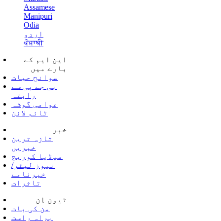
Assamese
Manipuri
Odia
اردو
ਪੰਜਾਬੀ
این ایم کے
بارے میں
سوانح حیات
بی جے پی سے
رابتہ
عوامی گوشہ
ٹائم لائن
خبر
تازہ ترین
خبریں
میڈیا کوریج
نیوز لیٹر/
خبرنامے
تاثرات
ٹیون اِن
من کی بات
براہ راست