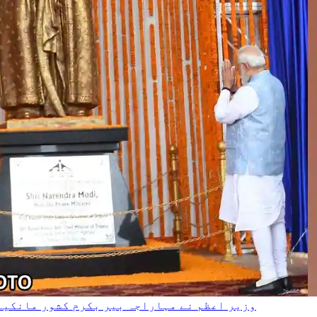
وزیر اعظم نے مہاراجہ بیر بکرم کشور مانکیہ 