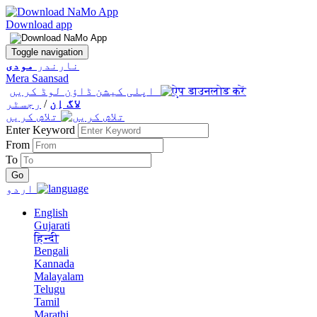
Download app
Toggle navigation
نارندر
مودی
Mera Saansad
اپلی کیشن ڈاؤن لوڈ کریں
لاگ اِن
/
رجسٹر
تلاش کریں
Enter Keyword
From
To
اردو
English
Gujarati
हिन्दी
Bengali
Kannada
Malayalam
Telugu
Tamil
Marathi