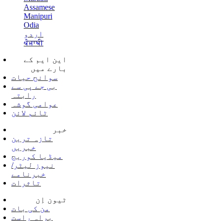
Assamese
Manipuri
Odia
اردو
ਪੰਜਾਬੀ
این ایم کے
بارے میں
سوانح حیات
بی جے پی سے
رابتہ
عوامی گوشہ
ٹائم لائن
خبر
تازہ ترین
خبریں
میڈیا کوریج
نیوز لیٹر/
خبرنامے
تاثرات
ٹیون اِن
من کی بات
براہ راست