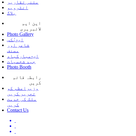
متنی تقاریر
انٹرویو
بلاگ
این ایم
لائبریری
Photo Gallery
ای-بُکس
شاعر اور
مصنف
ای-مبارکباد
جید شخصیات
Photo Booth
رابطہ قائم
کریں
وزیراعظم کو
تحریر کریں
ملک کی خدمت
کریں
Contact Us