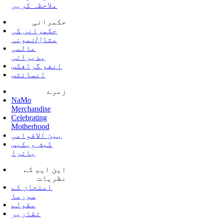
ملاحظہ کریں
حکمرانی
حکمرانی کی
مثال/نمونہ
عالمی
پذیرائی
انفو گرافکس
انسائٹس
زمرے
NaMo
Merchandise
Celebrating
Motherhood
بین الاقوامی
کیش ویکیس
یاترا
این ایم کے
نظریات
امتحان کے
سورما
مقولے
تقاریر