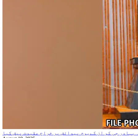
بہادر جی کو ان کےیوم پیدائش پر خراج عقیدت پیش کیا