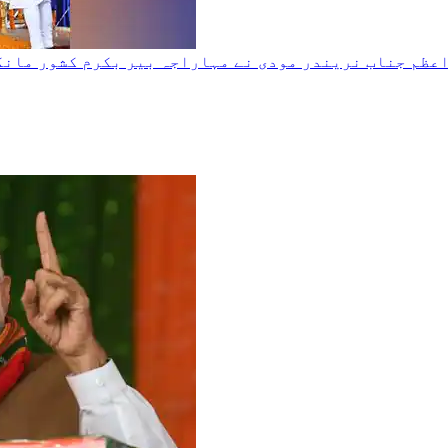
عظم جناب نریندر مودی نے مہاراجہ بیر بکرم کشور مانکی