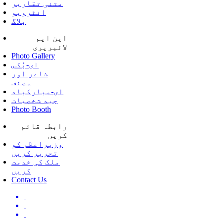
متنی تقاریر
انٹرویو
بلاگ
این ایم
لائبریری
Photo Gallery
ای-بُکس
شاعر اور
مصنف
ای-مبارکباد
جید شخصیات
Photo Booth
رابطہ قائم
کریں
وزیراعظم کو
تحریر کریں
ملک کی خدمت
کریں
Contact Us