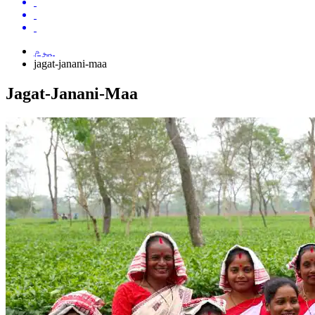
ہوم
jagat-janani-maa
Jagat-Janani-Maa