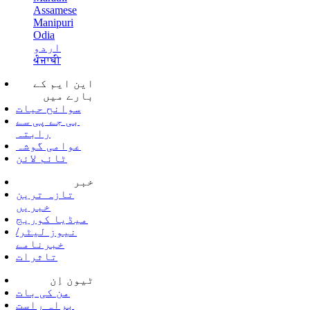
Assamese
Manipuri
Odia
اردو
ਪੰਜਾਬੀ
این ایم کے
بارے میں
سوانح حیات
بی جے پی سے
رابتہ
عوامی گوشہ
ٹائم لائن
خبر
تازہ ترین
خبریں
میڈیا کوریج
نیوز لیٹر/
خبرنامے
تاثرات
ٹیون اِن
من کی بات
براہ راست