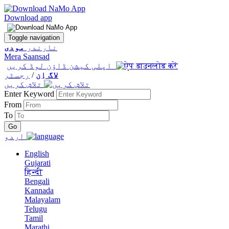
Download app
Toggle navigation
نارندر
مودی
Mera Saansad
اپلی کیشن ڈاؤن لوڈ کریں
لاگ اِن
/
رجسٹر
تلاش کریں
Enter Keyword
From
To
اردو
English
Gujarati
हिन्दी
Bengali
Kannada
Malayalam
Telugu
Tamil
Marathi