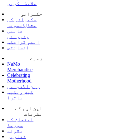
ملاحظہ کریں
حکمرانی
حکمرانی کی
مثال/نمونہ
عالمی
پذیرائی
انفو گرافکس
انسائٹس
زمرے
NaMo
Merchandise
Celebrating
Motherhood
بین الاقوامی
کیش ویکیس
یاترا
این ایم کے
نظریات
امتحان کے
سورما
مقولے
تقاریر