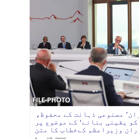
دوران’ مصنوعی ذہانت کے محفوظ،
کو یقینی بنانے‘ کے موضوع پر
ران وزیراعظم کےخطاب کا متن