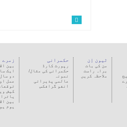
ٹیون اِن
حکمرانی
زمرے
من کی بات
رپورٹ کارڈ
بین ال
براہ راست
حکمرانی کی مثال/
ایک سا
ج
ملاحظہ کریں
نمونہ
دو سال
ے
عالمی پذیرائی
عمل او
انفو گرافکس
توقعات
کیش وی
یاترا
بین ال
یوم یو