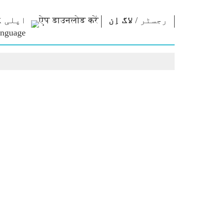
رجسٹر
/
لاگ اِن
اپلی ک
رابطہ قائم
این ایم
این ای
کریں
لائبریری
نظریا
وزیراعظم کو
Photo Gallery
امتحان 
تحریر کریں
ای-بُکس
مقولے
ملک کی خدمت
شاعر اور مصنف
تقاریر
کریں
ای-مبارکباد
متنی تق
Contact Us
جید شخصیات
انٹروی
Photo Booth
بلاگ