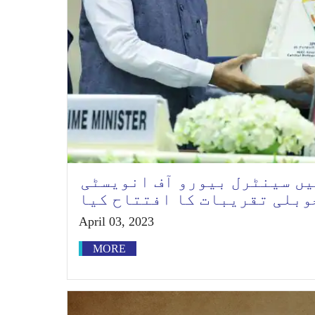
یں سینٹرل بیورو آف انویسٹی
وبلی تقریبات کا افتتاح کیا
April 03, 2023
MORE