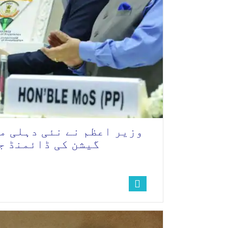
وزیر اعظم نے نئی دہلی م
گیشن کی ڈائمنڈ ج