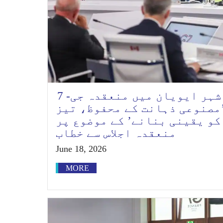
وزیراعظم کا فرانس کے شہر ایویان میں منعقدہ جی- 7
’مصنوعی ذہانت کے محفوظ، تیز
کو یقینی بنانے’ کے موضوع پر
منعقدہ اجلاس سے خطاب
June 18, 2026
MORE