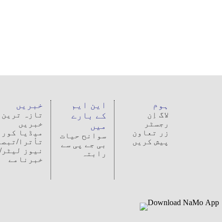
ہوم
این ایم
خبریں
لاگ اِن
کے بارے
تازہ ترین
رجسٹر
خبریں
میں
زر تعاون
میڈیا کوری
سوانح حیات
پیش کریں
تأترا/تبصر
بی جے پی سے
نیوز لیٹر/
رابتہ
خبرنامے