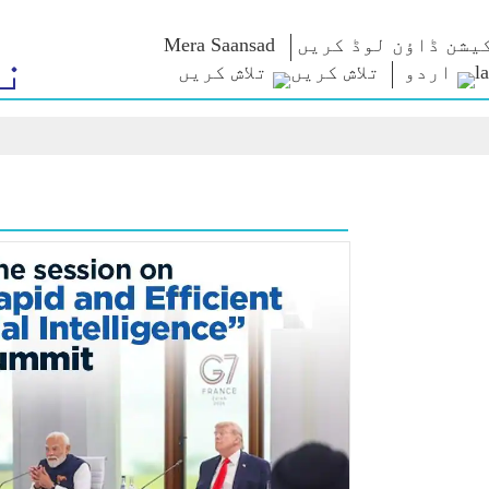
یشن ڈاؤن لوڈ کریں
Mera Saansad
ن
اردو
تلاش کریں
م کے
زمرے
حکمرانی
ٹیون اِن
ت
NaMo Merchandise
حکمرانی کی
من کی بات
مثال/نمونہ
Celebrating
براہ راست
کے سورما
Motherhood
عالمی پذیرائی
کریں
بین الاقوامی
انفو گرافکس
کیش ویکیس یاترا
انسائٹس
اریر
و