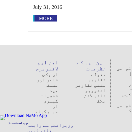
July 31, 2016
MORE
این ایم کے
این ایم
اقوامی
نظریات
لائبریری
ل
مقولے
ای بکس
تقاریر
شاعر اور
ر
متنی تقاریر
مصنف
انٹرویو
جید
کیس
ٹائم لائن
شخصیات
بلاگ
گیلری
اقوامی
ای-
گ
مبارکباد
Download app
وزیراعظم سے رابطہ
قائم کریں