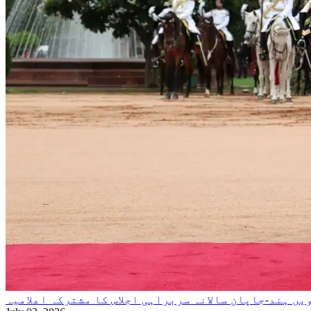
یں ہند-جاپان سالانہ سربراہی اجلاس کا مشترکہ اعلامیہ