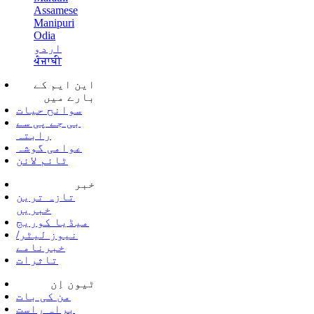
Assamese
Manipuri
Odia
اردو
ਪੰਜਾਬੀ
این ایم کے
بارے میں
سوانح حیات
بی جے پی سے
رابتہ
عوامی گوشہ
ٹائم لائن
خبر
تازہ ترین
خبریں
میڈیا کوریج
نیوز لیٹر/
خبرنامے
تاثرات
ٹیون اِن
من کی بات
براہ راست