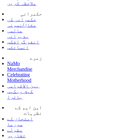
ملاحظہ کریں
حکمرانی
حکمرانی کی
مثال/نمونہ
عالمی
پذیرائی
انفو گرافکس
انسائٹس
زمرے
NaMo
Merchandise
Celebrating
Motherhood
بین الاقوامی
کیش ویکیس
یاترا
این ایم کے
نظریات
امتحان کے
سورما
مقولے
تقاریر