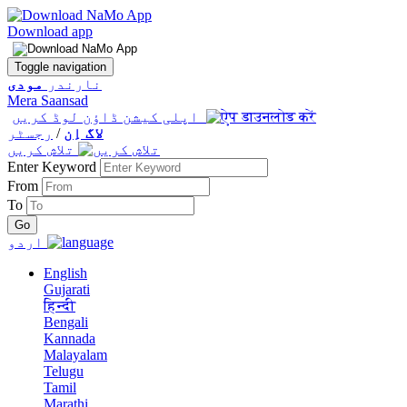
Download app
Toggle navigation
نارندر
مودی
Mera Saansad
اپلی کیشن ڈاؤن لوڈ کریں
لاگ اِن
/
رجسٹر
تلاش کریں
Enter Keyword
From
To
اردو
English
Gujarati
हिन्दी
Bengali
Kannada
Malayalam
Telugu
Tamil
Marathi