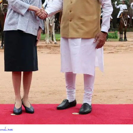
سولہو