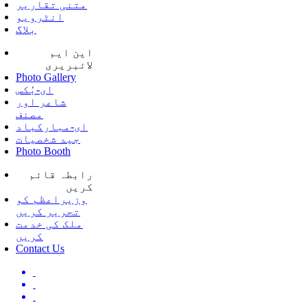
متنی تقاریر
انٹرویو
بلاگ
این ایم
لائبریری
Photo Gallery
ای-بُکس
شاعر اور
مصنف
ای-مبارکباد
جید شخصیات
Photo Booth
رابطہ قائم
کریں
وزیراعظم کو
تحریر کریں
ملک کی خدمت
کریں
Contact Us