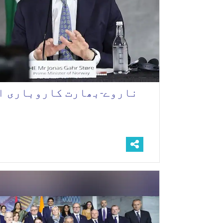
ناروے-بھارت کاروباری او