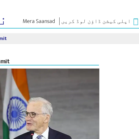
ن
اپلی کیشن ڈاؤن لوڈ کریں
Mera Saansad
mit
م کے
زمرے
حکمرانی
ٹیون اِن
ت
NaMo Merchandise
حکمرانی کی
من کی بات
مثال/نمونہ
Celebrating
براہ راست 
کے سورما
mmit
Motherhood
عالمی پذیرائی
کریں
بین الاقوامی
انفو گرافکس
کیش ویکیس یاترا
انسائٹس
اریر
و