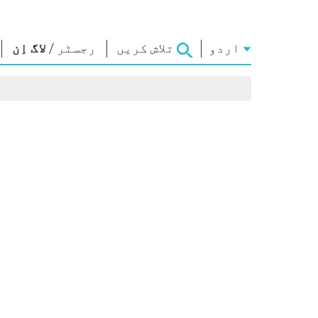
اردو
تلاش کریں
رجسٹر
/
لاگ اِن
رابطہ قائم
این ایم
این ای
کریں
لائبریری
نظریا
وزیراعظم کو
Photo Gallery
امتحان 
تحریر کریں
ای-بُکس
مقولے
ملک کی خدمت کریں
شاعر اور مصنف
تقاریر
Contact Us
ای-مبارکباد
متنی تق
جید شخصیات
انٹروی
Photo Booth
بلاگ