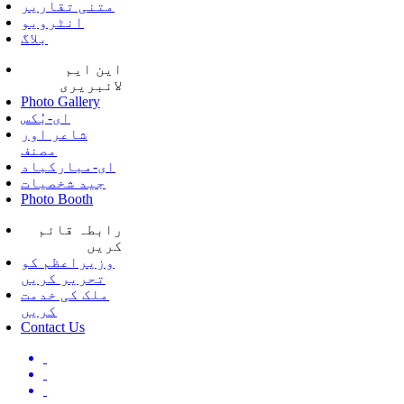
متنی تقاریر
انٹرویو
بلاگ
این ایم
لائبریری
Photo Gallery
ای-بُکس
شاعر اور
مصنف
ای-مبارکباد
جید شخصیات
Photo Booth
رابطہ قائم
کریں
وزیراعظم کو
تحریر کریں
ملک کی خدمت
کریں
Contact Us