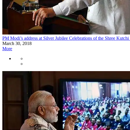
PM Modi’s address at Silver Jubilee Celebrations of the Shree Kutchi
March 30, 2018
More