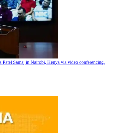
a Patel Samaj in Nairobi, Kenya via video conferencing.