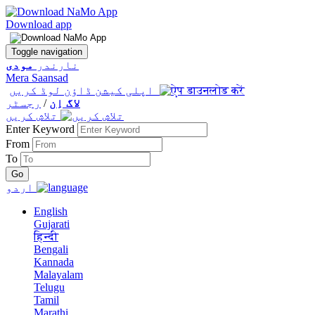
Download app
Toggle navigation
نارندر
مودی
Mera Saansad
اپلی کیشن ڈاؤن لوڈ کریں
لاگ اِن
/
رجسٹر
تلاش کریں
Enter Keyword
From
To
اردو
English
Gujarati
हिन्दी
Bengali
Kannada
Malayalam
Telugu
Tamil
Marathi