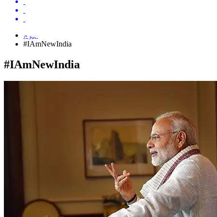
ہوم
#IAmNewIndia
#IAmNewIndia