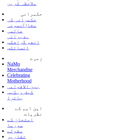
ملاحظہ کریں
حکمرانی
حکمرانی کی
مثال/نمونہ
عالمی
پذیرائی
انفو گرافکس
انسائٹس
زمرے
NaMo
Merchandise
Celebrating
Motherhood
بین الاقوامی
کیش ویکیس
یاترا
این ایم کے
نظریات
امتحان کے
سورما
مقولے
تقاریر