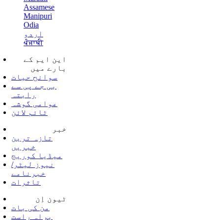
Assamese
Manipuri
Odia
اردو
ਪੰਜਾਬੀ
این ایم کے
بارے میں
سوانح حیات
بی جے پی سے
رابتہ
عوامی گوشہ
ٹائم لائن
خبر
تازہ ترین
خبریں
میڈیا کوریج
نیوز لیٹر/
خبرنامے
تاثرات
ٹیون اِن
من کی بات
براہ راست