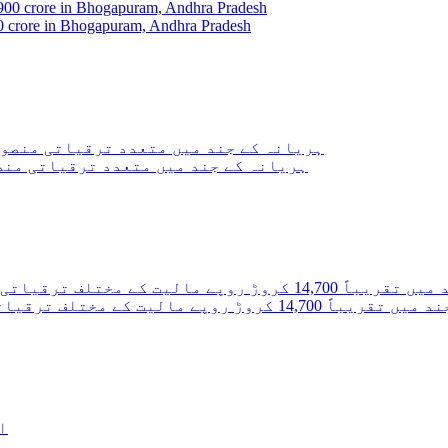
0 crore in Bhogapuram, Andhra Pradesh
ہریانہ کے جند میں متعدد ترقیاتی منص
سنگ بنیاد رکھا اور قوم کے نام وقف کیا