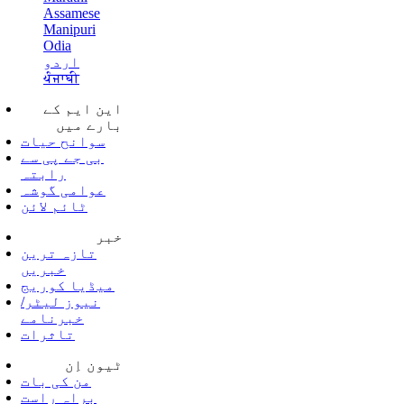
Assamese
Manipuri
Odia
اردو
ਪੰਜਾਬੀ
این ایم کے
بارے میں
سوانح حیات
بی جے پی سے
رابتہ
عوامی گوشہ
ٹائم لائن
خبر
تازہ ترین
خبریں
میڈیا کوریج
نیوز لیٹر/
خبرنامے
تاثرات
ٹیون اِن
من کی بات
براہ راست