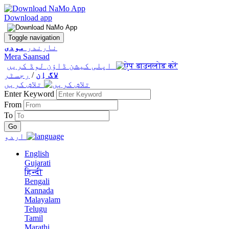
Download app
Toggle navigation
نارندر
مودی
Mera Saansad
اپلی کیشن ڈاؤن لوڈ کریں
لاگ اِن
/
رجسٹر
تلاش کریں
Enter Keyword
From
To
اردو
English
Gujarati
हिन्दी
Bengali
Kannada
Malayalam
Telugu
Tamil
Marathi