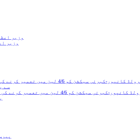
وزیر اع
ی