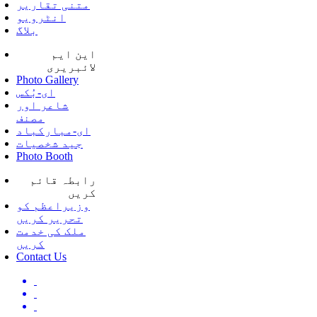
متنی تقاریر
انٹرویو
بلاگ
این ایم
لائبریری
Photo Gallery
ای-بُکس
شاعر اور
مصنف
ای-مبارکباد
جید شخصیات
Photo Booth
رابطہ قائم
کریں
وزیراعظم کو
تحریر کریں
ملک کی خدمت
کریں
Contact Us