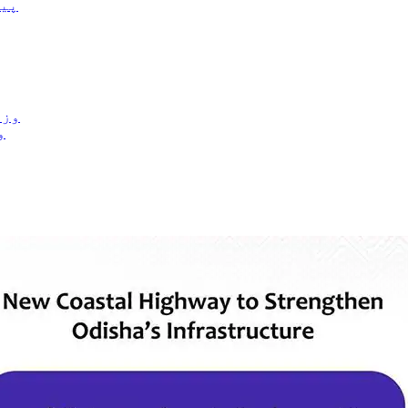
پیر
و