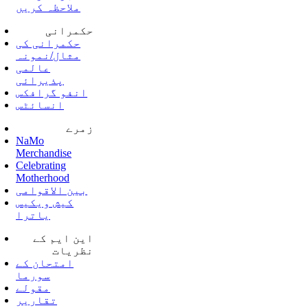
ملاحظہ کریں
حکمرانی
حکمرانی کی
مثال/نمونہ
عالمی
پذیرائی
انفو گرافکس
انسائٹس
زمرے
NaMo
Merchandise
Celebrating
Motherhood
بین الاقوامی
کیش ویکیس
یاترا
این ایم کے
نظریات
امتحان کے
سورما
مقولے
تقاریر