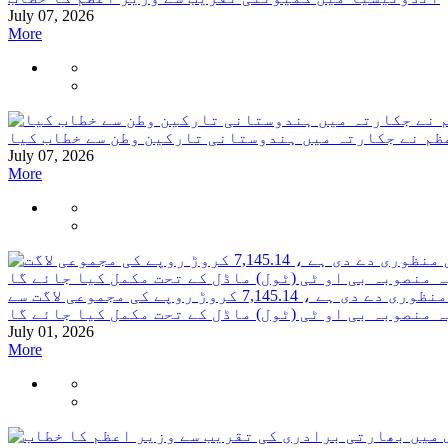
July 07, 2026
More
ظم نے جکارتہ میں ہندوستانی تارکین وطن سے خطاب کیا
July 07, 2026
More
کابینہ نے اتر پردیش میں این ایچ-34 کے ایکسیس- کنٹرولڈ کانپور-کبرئی سیکشن کو 4/6 لین میں تعمیر کرنے کی منظوری دے دی ہے ، 7,145.14 کروڑ روپے کی مجموعی لاگت سے
ہ منصوبہ بی او ٹی (ٹول) ماڈل کے تحت مکمل کیا جائے گا
July 01, 2026
More