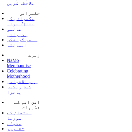
ملاحظہ کریں
حکمرانی
حکمرانی کی
مثال/نمونہ
عالمی
پذیرائی
انفو گرافکس
انسائٹس
زمرے
NaMo
Merchandise
Celebrating
Motherhood
بین الاقوامی
کیش ویکیس
یاترا
این ایم کے
نظریات
امتحان کے
سورما
مقولے
تقاریر