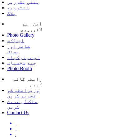
متنی تقاریر
انٹرویو
بلاگ
این ایم
لائبریری
Photo Gallery
ای-بُکس
شاعر اور
مصنف
ای-مبارکباد
جید شخصیات
Photo Booth
رابطہ قائم
کریں
وزیراعظم کو
تحریر کریں
ملک کی خدمت
کریں
Contact Us