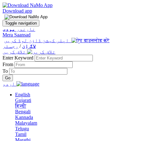
Download app
Toggle navigation
نارندر
مودی
Mera Saansad
اپلی کیشن ڈاؤن لوڈ کریں
لاگ اِن
/
رجسٹر
تلاش کریں
Enter Keyword
From
To
اردو
English
Gujarati
हिन्दी
Bengali
Kannada
Malayalam
Telugu
Tamil
Marathi