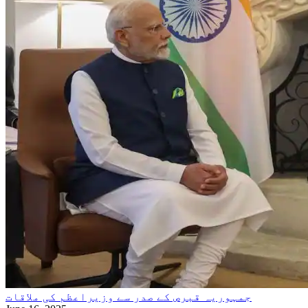
جمہوریہ قبرص کے صدر سے وزیراعظم کی ملاقات