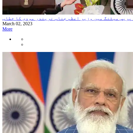
پریس میٹنگ میں وزیر اعظم جناب نریندر مودی کا خطاب
March 02, 2023
More