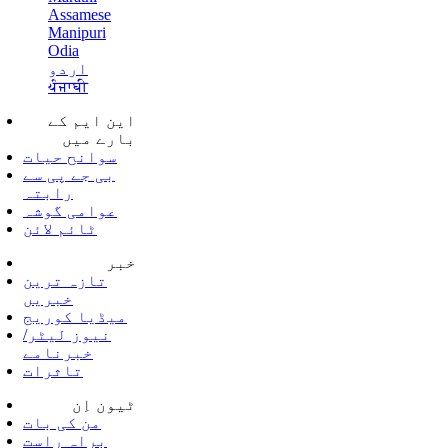
Assamese
Manipuri
Odia
اردو
ਪੰਜਾਬੀ
این ایم کے
بارے میں
سوانح حیات
بی جے پی سے
رابتہ
عوامی گوشہ
ٹائم لائن
خبر
تازہ ترین
خبریں
میڈیا کوریج
نیوز لیٹر/
خبرنامے
تاثرات
ٹیون اِن
من کی بات
براہ راست