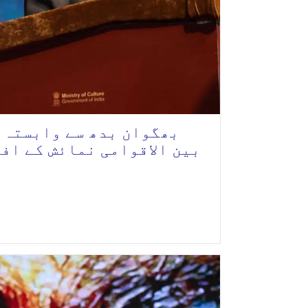
بھگوان بدھ سے وابستہ 
بین الاقوامی نمائش کے اف