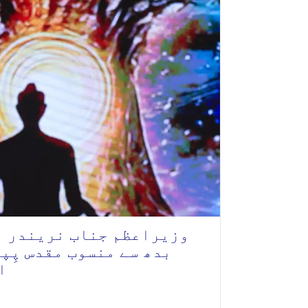
وزیراعظم جناب نریندر م
بدھ سے منسوب مقدس پِپ
ا