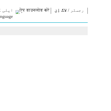
رجسٹر
/
لاگ اِن
اپلی ک
رابطہ قائم
این ایم
این ای
کریں
لائبریری
نظریا
وزیراعظم کو
Photo Gallery
امتحان 
تحریر کریں
ای-بُکس
مقولے
ملک کی خدمت
شاعر اور مصنف
تقاریر
کریں
ای-مبارکباد
متنی تق
Contact Us
جید شخصیات
انٹروی
Photo Booth
بلاگ