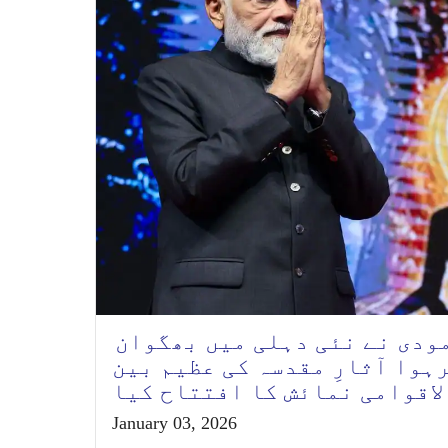
ودی نے نئی دہلی میں بھگوان
رہوا آثارِ مقدسہ کی عظیم بین
لاقوامی نمائش کا افتتاح کیا
January 03, 2026