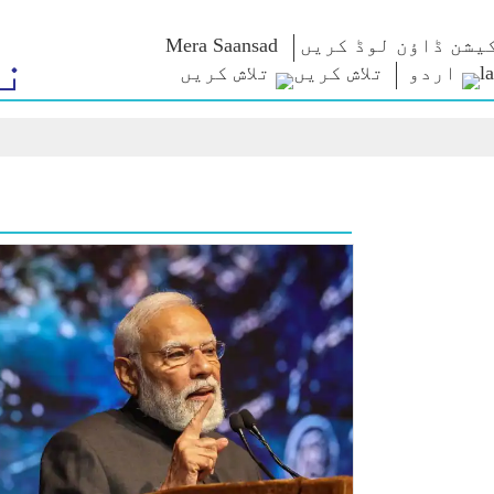
یشن ڈاؤن لوڈ کریں
Mera Saansad
ن
اردو
تلاش کریں
م کے
زمرے
حکمرانی
ٹیون اِن
ت
NaMo Merchandise
حکمرانی کی
من کی بات
مثال/نمونہ
Celebrating
براہ راست
کے سورما
Motherhood
عالمی پذیرائی
کریں
بین الاقوامی
انفو گرافکس
کیش ویکیس یاترا
انسائٹس
اریر
و