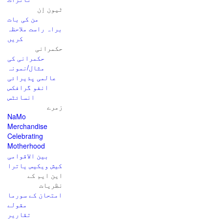
ٹیون اِن
من کی بات
براہ راست ملاحظہ
کریں
حکمرانی
حکمرانی کی
مثال/نمونہ
عالمی پذیرائی
انفو گرافکس
انسائٹس
زمرے
NaMo
Merchandise
Celebrating
Motherhood
بین الاقوامی
کیش ویکیس یاترا
این ایم کے
نظریات
امتحان کے سورما
مقولے
تقاریر