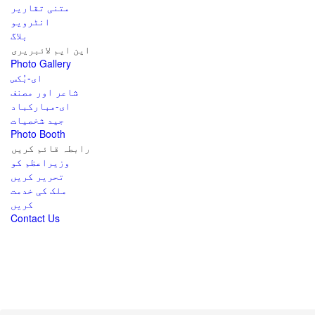
متنی تقاریر
انٹرویو
بلاگ
این ایم لائبریری
Photo Gallery
ای-بُکس
شاعر اور مصنف
ای-مبارکباد
جید شخصیات
Photo Booth
رابطہ قائم کریں
وزیراعظم کو
تحریر کریں
ملک کی خدمت
کریں
Contact Us