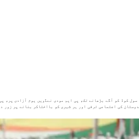
وستان کی اجتماعی ترقی اور ہر شہری کو بااختاکر بنانے پر زور دی