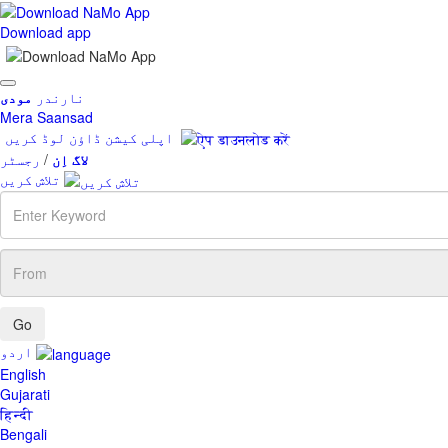
Download app
Toggle
نارندر
مودی
navigation
Mera Saansad
اپلی کیشن ڈاؤن لوڈ کریں
لاگ اِن
/
رجسٹر
تلاش کریں
Enter
Keyword
From
اردو
English
Gujarati
हिन्दी
Bengali