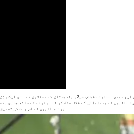
ا۔ انہوں نے بدعنوانی کے خلاف جنگ کو نئے ولولے کے ساتھ جاری رکھ
ہوئے، انہوں نے اس بات کی تصدیق کی کہ 2047 تک ہندوستان کو وِکشٹ بھارت بننے سے کوئی