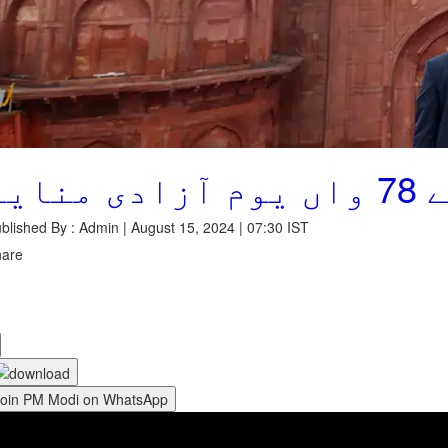
نایا
blished By : Admin | August 15, 2024 | 07:30 IST
hare
Join PM Modi on WhatsApp