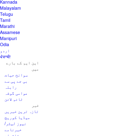
Kannada
Malayalam
Telugu
Tamil
Marathi
Assamese
Manipuri
Odia
اردو
ਪੰਜਾਬੀ
این ایم کے بارے
میں
سوانح حیات
بی جے پی سے
رابتہ
عوامی گوشہ
ٹائم لائن
خبر
تازہ ترین خبریں
میڈیا کوریج
نیوز لیٹر/
خبرنامے
تاثرات