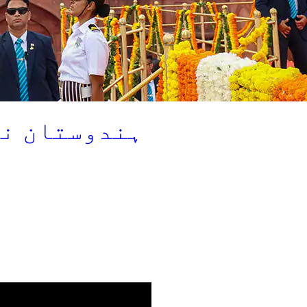
ہندوستان نے 78 واں یوم آزادی م