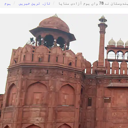
دوستان نے 78 واں یوم آزادی منایا
تازہ ترین خبریں
ہوم