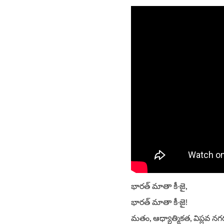
భారత్ మాతా కీ-జై,
భారత్ మాతా కీ-జై!
మతం, ఆధ్యాత్మికత, విప్లవ న