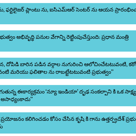
 ఫర్టిలైజర్ ప్లాంటు ను, ఐసిఎమ్ఆర్ సెంటర్ ను ఆయన ప్రారంభిం
ుత్వం అభివృద్ధి పనుల వేగాన్ని రెట్టింపుచేస్తుంది: ప్రధాన మంత్రి
ైన, దోపిడి బారిన పడిన వర్గాల నుగురించి ఆలోచించేటటువంటి, కఠ
వంటి మరియు ఫలితాల ను రాబట్టేటటువంటి ప్రభుత్వం’’
ుతున్న ఈకార్యక్రమం ‘న్యూ ఇండియా’ దృఢ సంకల్పాని కి ఒక సాక్ష్
ీ అసాధ్యంకాదు’’
ప్రయోజనం కలిగించడం కోసం చేసిన కృషి కి గాను ఉత్తర్ప్రదేశ్ ప్రభుత
ు