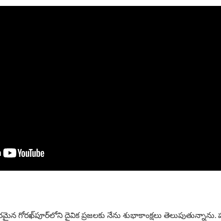
గరమైన గోరఖ్‌పూర్‌లోని దైవిక ప్రజలకు నేను శుభాకాంక్షలు తెలుపుతున్