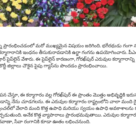
ాన్ని ప్రారంభించడంలో మరో ముఖ్యమైన విషయం జరిగింది. భగీరథుడు గంగా 
ర్మాగారానికి ఇంధనం తీసుకురావడానికి ఉర్జా గంగను ఉపయోగించారు. పీఎం ఉర్
‌పూర్ పైప్‌లైన్ వేశారు. ఈ పైప్‌లైన్ కారణంగా, గోరఖ్‌పుర్ ఎరువుల కర్మాగారాన
ద్దీ జిల్లాలు చౌకైన పైపు గ్యాస్‌ను పొందడం ప్రారంభించాయి.
పన చేస్తూ, ఈ కర్మాగారం వల్ల గోరఖ్‌పుర్ ఈ ప్రాంతం మొత్తం అభివృద్ధికి ఇరు
డాన్ని నేను చూడగలను. ఈ ఎరువుల కర్మాగారం రాష్ట్రంలోని చాలా మంద
చల్‌లో వేలాది మంది కొత్త ఉపాధి మరియు స్వయం ఉపాధి అవకాశాలను కూడా
ాశం ఏర్పడుతుంది. అనేక కొత్త వ్యాపారాలు ప్రారంభమవుతాయి. ఎరువుల కర్మ
వాణా, సేవా రంగానికి కూడా ఊతం లభించనుంది.