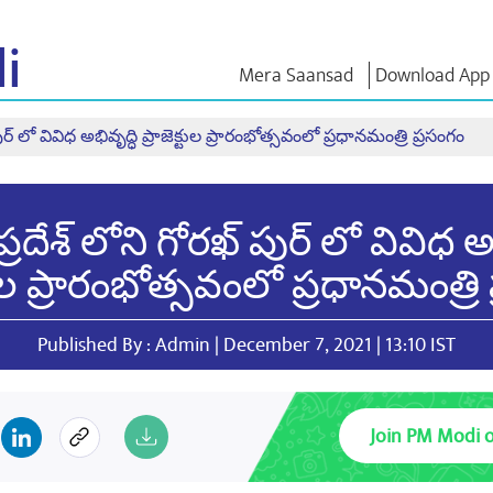
i
Mera Saansad
Download App
పుర్ లో వివిధ అభివృద్ధి ప్రాజెక్టుల ప్రారంభోత్సవంలో ప్రధానమంత్రి ప్రసంగం
ఇన్
పరిపాలన
కేటగిరీలు
ఎన్ఎం
ి
ఆలోచనల
పరిపాలనా
NaMo Merchandise
సమాహారం
Celebrating
ాత్
పరీక్షా యో
ప్రదేశ్ లోని గోరఖ్ పుర్ లో వివిధ అ
ప్రపంచ గుర్తింపు
Motherhood
డండి
వ్యాఖ్యలు (కో
ఇన్ఫోగ్రాఫిక్స్
అంతర్జాతీయం
ఉపన్యాసాల
్టుల ప్రారంభోత్సవంలో ప్రధానమంత్రి
ఇన్సైట్స్
Kashi Vikas Yatra
ఉపన్యాసాల
మూలపాఠం
ఇంటర్వ్యూల
Published By : Admin | December 7, 2021 | 13:10 IST
బ్లాగ్
Join PM Modi 