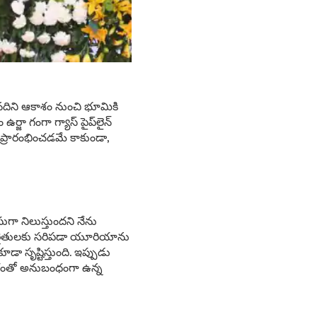
నదిని ఆకాశం నుంచి భూమికి
జా గంగా గ్యాస్ పైప్‌లైన్
్ని ప్రారంభించడమే కాకుండా,
సుగా నిలుస్తుందని నేను
ి రైతులకు సరిపడా యూరియాను
 సృష్టిస్తుంది. ఇప్పుడు
ాగారంతో అనుబంధంగా ఉన్న