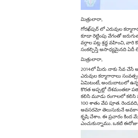
మిత్రులారా,
గోరఖ్‌పుర్‌ లో ఎరువుల కర్మా
కూడా రెట్టింపు వేగంతో జరుగుత
వర్గాల పట్ల శ్రద్ధ వహించి, వా
సంకల్పిస్తే అసాధ్యమైనది ఏదీ 
మిత్రులారా,
2014లో మీరు నాకు సేవ చేసే అ
ఎరువుల కర్మాగారాలు సంవత్
ఏమిటంటే, అందుబాటులో ఉన
కొరత అప్పట్లో దేశమంతటా పతాక శీర
కలిసి మూడు రంగాలలో కలిసి
100 శాతం వేప పూత. రెండవది,
అవసరమో తెలుసుకునే అవకాశం 
కృషి చేశాం. ఈ ప్రచారం కింద 
ఎంచుకున్నాము. ఒకటి ఈరోజు ప