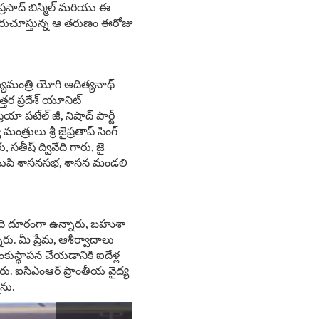
ప్రసాద్ బిస్మిల్ మరియు ఈ
దురుచూస్తున్న ఆ తరుణం ఈరోజు
ుఖ్యమంత్రి యోగి ఆదిత్యనాథ్
్తర ప్రదేశ్ యూనిట్
యా పటేల్ జీ, నిషాద్ పార్టీ
త్రులు శ్రీ జైప్రతాప్ సింగ్
ు, సతీష్ ద్వివేది గారు, జై
ు, యుపి శాసనసభ, శాసన మండలి
ంది దూరంగా ఉన్నారు, బహుశా
. మీ ప్రేమ, ఆశీర్వాదాలు
శంకుస్థాపన చేయడానికి ఐదేళ్ల
చారు. ఐసిఎంఆర్ ప్రాంతీయ వైద్య
ను.