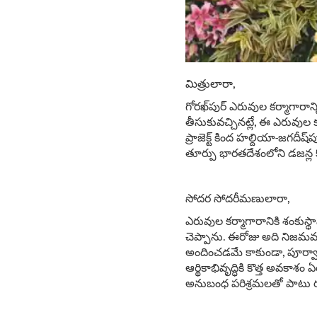
మిత్రులారా,
గోరఖ్‌పుర్ ఎరువుల కర్మాగార
తీసుకువచ్చినట్లే, ఈ ఎరువుల క
ప్రాజెక్ట్ కింద హల్దియా-జగదీష్
తూర్పు భారతదేశంలోని డజన్ల కొ
సోదర సోదరీమణులారా,
ఎరువుల కర్మాగారానికి శంకుస్థా
చెప్పాను. ఈరోజు అది నిజమవ
అందించడమే కాకుండా, పూర్వాం
ఆర్థికాభివృద్ధికి కొత్త అవక
అనుబంధ పరిశ్రమలతో పాటు ర