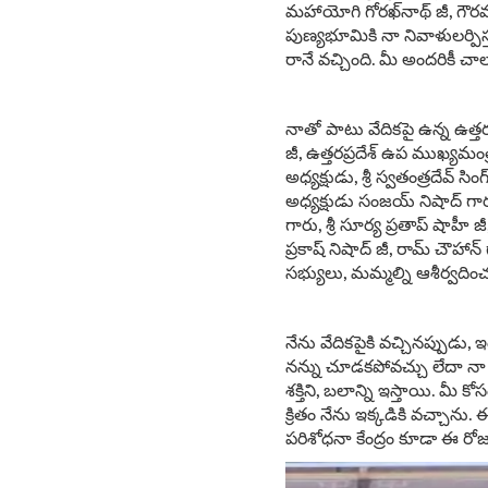
మహాయోగి గోరఖ్‌నాథ్ జీ, గౌరవన
పుణ్యభూమికి నా నివాళులర్పి
రానే వచ్చింది. మీ అందరికీ 
నాతో పాటు వేదికపై ఉన్న ఉత్తరప
జీ, ఉత్తరప్రదేశ్ ఉప ముఖ్యమంత
అధ్యక్షుడు, శ్రీ స్వతంత్రదేవ్
అధ్యక్షుడు సంజయ్ నిషాద్ గారు, 
గారు, శ్రీ సూర్య ప్రతాప్ షాహీ జ
ప్రకాష్ నిషాద్ జీ, రామ్ చౌ
సభ్యులు, మమ్మల్ని ఆశీర్వదిం
నేను వేదికపైకి వచ్చినప్పుడ
నన్ను చూడకపోవచ్చు లేదా నా 
శక్తిని, బలాన్ని ఇస్తాయి. మీ
క్రితం నేను ఇక్కడికి వచ్చాను.
పరిశోధనా కేంద్రం కూడా ఈ రోజ