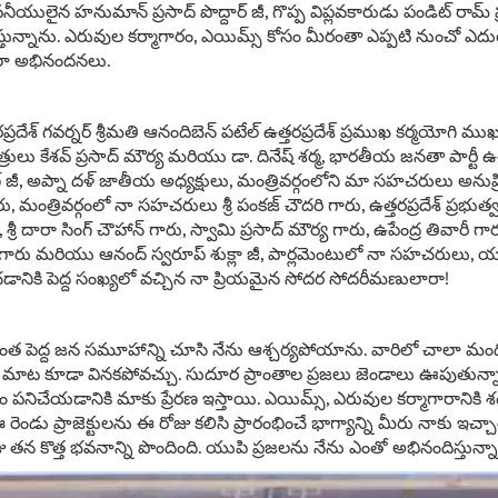
ీయులైన హనుమాన్ ప్రసాద్ పొద్దార్ జీ, గొప్ప విప్లవకారుడు పండిట్ రామ్ 
స్తున్నాను. ఎరువుల కర్మాగారం, ఎయిమ్స్ కోసం మీరంతా ఎప్పటి నుంచో ఎ
చాలా అభినందనలు.
్రదేశ్ గవర్నర్ శ్రీమతి ఆనందిబెన్ పటేల్ ఉత్తరప్రదేశ్ ప్రముఖ కర్మయోగి మ
్రులు కేశవ్ ప్రసాద్ మౌర్య మరియు డా. దినేష్ శర్మ, భారతీయ జనతా పార్టీ ఉత
 సింగ్ జీ, అప్నా దళ్ జాతీయ అధ్యక్షులు, మంత్రివర్గంలోని మా సహచరులు అనుప్రి
మంత్రివర్గంలో నా సహచరులు శ్రీ పంకజ్ చౌదరి గారు, ఉత్తరప్రదేశ్ ప్రభుత్వ మం
ీ, శ్రీ దారా సింగ్ చౌహాన్ గారు, స్వామి ప్రసాద్ మౌర్య గారు, ఉపేంద్ర తివారీ గార
హాన్ గారు మరియు ఆనంద్ స్వరూప్ శుక్లా జీ, పార్లమెంటులో నా సహచరుల
చడానికి పెద్ద సంఖ్యలో వచ్చిన నా ప్రియమైన సోదర సోదరీమణులారా!
ు, ఇంత పెద్ద జన సమూహాన్ని చూసి నేను ఆశ్చర్యపోయాను. వారిలో చాలా మ
మాట కూడా వినకపోవచ్చు. సుదూర ప్రాంతాల ప్రజలు జెండాలు ఊపుతున్నారు
 కోసం పనిచేయడానికి మాకు ప్రేరణ ఇస్తాయి. ఎయిమ్స్, ఎరువుల కర్మాగారానికి 
 ఈ రెండు ప్రాజెక్టులను ఈ రోజు కలిసి ప్రారంభించే భాగ్యాన్ని మీరు నాకు ఇచ్
ు తన కొత్త భవనాన్ని పొందింది. యుపి ప్రజలను నేను ఎంతో అభినందిస్తున్నా