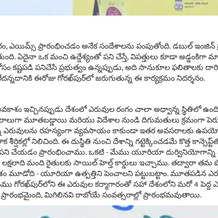
గారం, ఎయిమ్స్ ప్రారంభించడం అనేక సందేశాలను పంపుతోంది. డబుల్ ఇంజిన్ ప
ుంది. ఏదైనా ఒక మంచి ఉద్దేశ్యంతో పని చేస్తే, విపత్తులు కూడా అడ్డంకిగా మ
రి కోసం కష్టపడి పనిచేసే ప్రభుత్వం ఉన్నప్పుడు, అది సానుకూల ఫలితాలకు దార
లేదన్నదానికి ఈరోజు గోరఖ్‌పుర్‌లో జరుగుతున్న ఈ కార్యక్రమం నిదర్శనం.
వకాశం ఇచ్చినప్పుడు దేశంలో ఎరువుల రంగం చాలా అధ్వాన్న స్థితిలో ఉంది.
సరాలుగా మూతబడ్డాయి మరియు విదేశాల నుండి దిగుమతులు క్రమంగా పె
్న ఎరువులను రహస్యంగా వ్యవసాయం కాకుండా ఇతర అవసరాలకు ఉపయో
్షికల్లో నిలిచింది. ఈ దుస్థితి నుంచి దేశాన్ని గట్టెక్కించడమే కొత్త కాన్సెప్
 పని చేయడం ప్రారంభించాము. ఒకటి - మేము యూరియా దుర్వినియోగాన్న
 లక్షలాది మంది రైతులకు సాయిల్ హెల్త్ కార్డులు ఇచ్చాము. తద్వారా తమ
మూడోది - యూరియా ఉత్పత్తిని పెంచాలని పట్టుబట్టాం. మూతపడిన ఎరువుల
మేము గోరఖ్‌పుర్‌లోని ఈ ఎరువుల కర్మాగారంతో సహా దేశంలోని మరో 4 పెద్ద
్రారంభమైంది, మిగిలినవి రాబోయే సంవత్సరాల్లో ప్రారంభమవుతాయి.