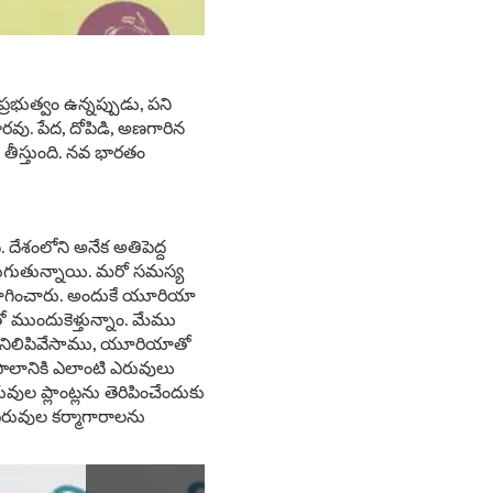
్రభుత్వం ఉన్నప్పుడు, పని
ారవు. పేద, దోపిడి, అణగారిన
ి తీస్తుంది. నవ భారతం
 దేశంలోని అనేక అతిపెద్ద
రుగుతున్నాయి. మరో సమస్య
గించారు. అందుకే యూరియా
ట్‌తో ముందుకెళ్తున్నాం. మేము
ి నిలిపివేసాము, యూరియాతో
 పొలానికి ఎలాంటి ఎరువులు
 ప్లాంట్లను తెరిపించేందుకు
 ఎరువుల కర్మాగారాలను