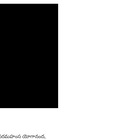
నాను. పరమహంస యోగానంద,