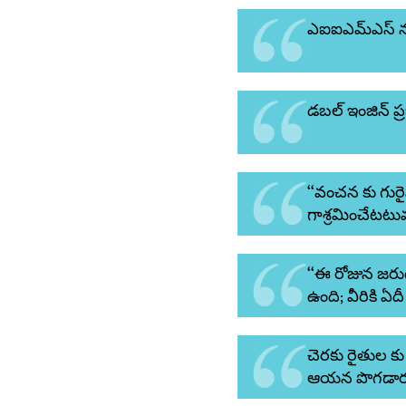
ఎఐఐఎమ్ఎస్ ను,
డబల్ ఇంజిన్ ప్రభ
‘‘వంచన కు గుర
గాశ్రమించేటటు
‘‘ఈ రోజున జరుగ
ఉంది; వీరికి ఏద
చెరకు రైతుల కు 
ఆయన పొగడార