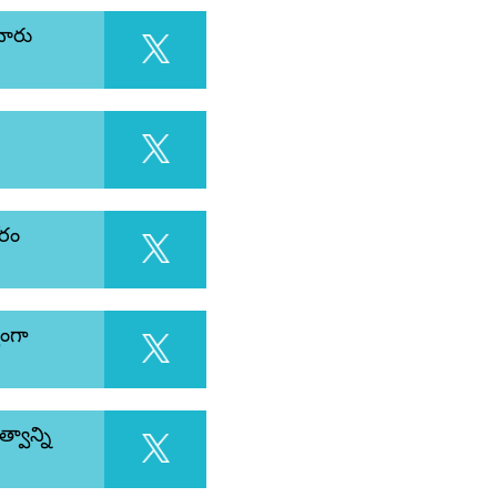
చారు
ోరం
యంగా
్వాన్ని