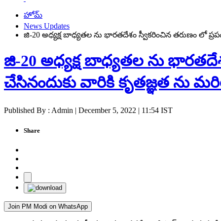
హోమ్
News Updates
జి-20 అధ్యక్ష బాధ్యతల ను భారతదేశం స్వీకరించిన తరుణం లో ప్ర
జి-20 అధ్యక్ష బాధ్యతల ను భారతదేశ
చేసినందుకు వారికి కృతజ్ఞత ను మర
Published By : Admin | December 5, 2022 | 11:54 IST
Share
Join PM Modi on WhatsApp