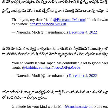
జి-20 అధ్యక్ష బాధ్యతల ను స్వీకరించిన భారతదేశాని కి ఫ్రాన్స్ అధ్యక్షుడ
ఫ్రాన్స్ అధ్యక్షుడు చేసిన ఒక ట్వీట్ కు ప్రధాన మంత్రి సమాధానాన్ని ఇస్తూ, 
Thank you, my dear friend
@EmmanuelMacron
! I look forwar
as a whole.
https://t.co/nolvLwuYln
— Narendra Modi (@narendramodi)
December 4, 2022
జి-20 కూటమి కి అధ్యక్ష బాధ్యతల ను భారతదేశం స్వీకరించిన సందర్భం లో స్పెయ
గా పలికిన పలుకుల కు శ్రీ నరేంద్ర మోదీ కృతజ్ఞతల ను తెలుపుతూ ఒక ట్వీట్ 
Your solidarity is vital. Japan has contributed a lot to global w
fronts.
@kishida230
https://t.co/xQtFgoQe5e
— Narendra Modi (@narendramodi)
December 4, 2022
యూరోపియన్ కౌన్సిల్ అధ్యక్షుడు శ్రీ చార్ల్ స్ మిశెల్ పంపిన అభినందన పూ
లో కింది విధం గా పేర్కొన్నారు..:
Gratitude for your kind works Mr.
@sanchezcastejon
. Fully en