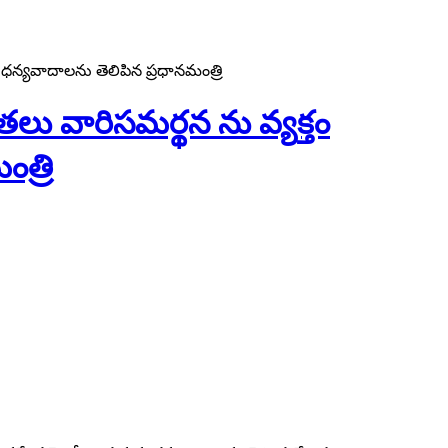
 ధన్యవాదాలను తెలిపిన ప్రధానమంత్రి
తలు వారిసమర్థన ను వ్యక్తం
త్రి