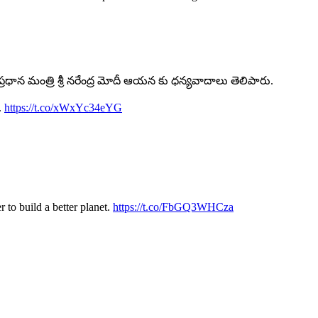
 ప్రధాన మంత్రి శ్రీ నరేంద్ర మోదీ ఆయన కు ధన్యవాదాలు తెలిపారు.
.
https://t.co/xWxYc34eYG
r to build a better planet.
https://t.co/FbGQ3WHCza