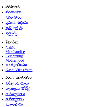
పరిపాలన
పరిపాలనా
సమాహారం
ప్రపంచ గుర్తింపు
ఇన్ఫోగ్రాఫిక్స్
ఇన్సైట్స్
కేటగిరీలు
NaMo
Merchandise
Celebrating
Motherhood
అంతర్జాతీయం
Kashi Vikas Yatra
ఎన్ఎం ఆలోచనలు
పరీక్షా యోధులు
వ్యాఖ్యలు (కోట్స్)
ఉపన్యాసాలు
ఉపన్యాసాల
మూలపాఠం