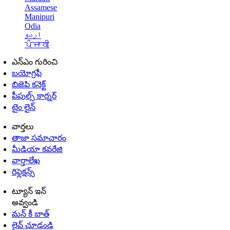
Assamese
Manipuri
Odia
اردو
ਪੰਜਾਬੀ
ఎన్ఎం గురించి
బయోగ్రఫీ
బిజెపి కనెక్ట్
పీపుల్స్ కార్నర్
టైం లైన్
వార్తలు
తాజా సమాచారం
మీడియా కవరేజి
వార్తాలేఖ
రిఫ్లెక్షన్స్
ట్యూన్ ఇన్
అవ్వండి
మన్ కీ బాత్
లైవ్ చూడండి