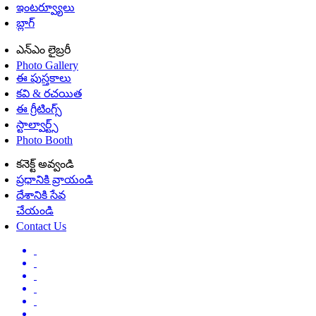
ఇంటర్వ్యూలు
బ్లాగ్
ఎన్ఎం లైబ్రరీ
Photo Gallery
ఈ పుస్తకాలు
కవి & రచయిత
ఈ గ్రీటింగ్స్
స్టాల్వార్ట్స్
Photo Booth
కనెక్ట్ అవ్వండి
ప్రధానికి వ్రాయండి
దేశానికి సేవ
చేయండి
Contact Us