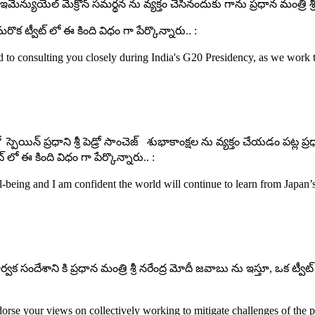
ు శ్రీ ఇమేన్యుయెల్ మేక్రోన్ సమర్థన ను వ్యక్తం చేసినందుకు గాను ప్రధాన మం
మరొక ట్వీట్ లో ఈ కింది విధం గా పేర్కొన్నారు.. :
d to consulting you closely during India's G20 Presidency, as we work to
ిన్ ప్ర‌ధాని శ్రీ పెడ్రో సాంచెజ్‌ శుభాకాంక్షల ను వ్యక్తం చేయడం పట్ల ప్రధాన
లో ఈ కింది విధం గా పేర్కొన్నారు.. :
ell-being and I am confident the world will continue to learn from Japan
ర్వక సందేశాని కి ప్రధాన మంత్రి శ్రీ నరేంద్ర మోదీ జవాబు ను ఇస్తూ, ఒక ట్
dorse your views on collectively working to mitigate challenges of the pr