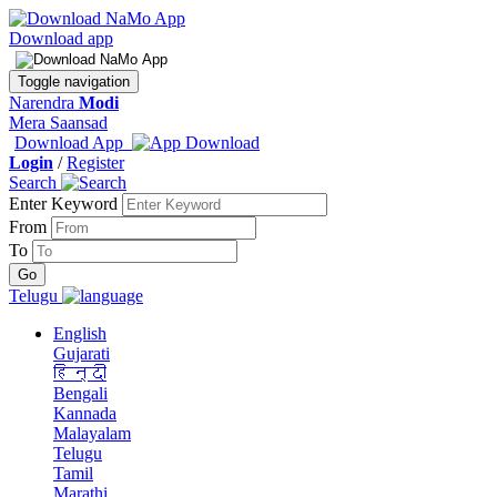
Download app
Toggle navigation
Narendra
Modi
Mera Saansad
Download App
Login
/
Register
Search
Enter Keyword
From
To
Telugu
English
Gujarati
हिन्दी
Bengali
Kannada
Malayalam
Telugu
Tamil
Marathi