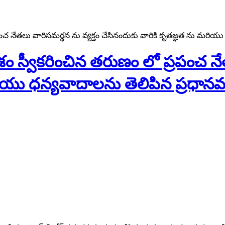
పంచ నేతలు వారిసమర్థన ను వ్యక్తం చేసినందుకు వారికి కృతజ్ఞత ను మరియు
ం స్వీకరించిన తరుణం లో ప్రపంచ నే
ియు ధన్యవాదాలను తెలిపిన ప్రధానమం