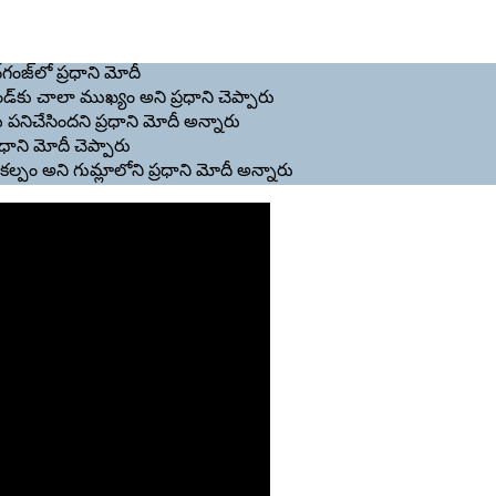
్‌గంజ్‌లో ప్రధాని మోదీ
్‌కు చాలా ముఖ్యం అని ప్రధాని చెప్పారు
ు పనిచేసిందని ప్రధాని మోదీ అన్నారు
్రధాని మోదీ చెప్పారు
కల్పం అని గుమ్లాలోని ప్రధాని మోదీ అన్నారు