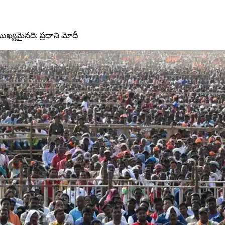
ుఖ్యమైనది: ప్రధాని మోదీ