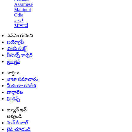
Assamese
Manipuri
Odia
اردو
ਪੰਜਾਬੀ
ఎన్ఎం గురించి
బయోగ్రఫీ
బిజెపి కనెక్ట్
పీపుల్స్ కార్నర్
టైం లైన్
వార్తలు
తాజా సమాచారం
మీడియా కవరేజి
వార్తాలేఖ
రిఫ్లెక్షన్స్
ట్యూన్ ఇన్
అవ్వండి
మన్ కీ బాత్
లైవ్ చూడండి