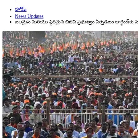
హోమ్
News Updates
బలమైన మరియు స్థిరమైన బిజెపి ప్రభుత్వం ఏర్పడటం జార్ఖండ్‌కు మ