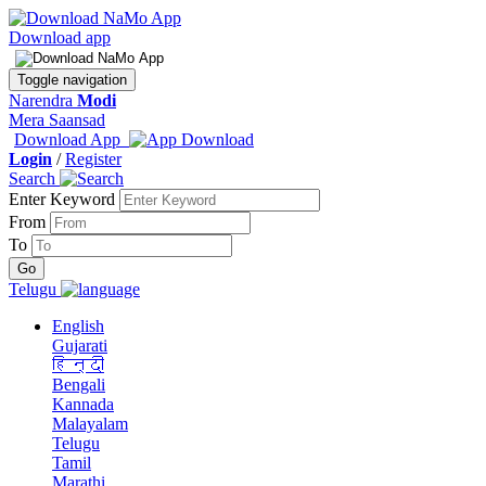
Download app
Toggle navigation
Narendra
Modi
Mera Saansad
Download App
Login
/
Register
Search
Enter Keyword
From
To
Telugu
English
Gujarati
हिन्दी
Bengali
Kannada
Malayalam
Telugu
Tamil
Marathi