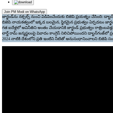
Join PM Modi on WhatsApp
జార్ఖండ్‌ను నక్సల్స్ నుంచి విడిపించేందుకు బిజెపి ప్రయత్నం చేసింది: డాల్టన
బిజెపి నాయకత్వంలో ఇక్కడ బలమైన, స్థిరమైన ప్రభుత్వం ఏర్పడటం జార్ఖండ
గత ఐదేళ్లలో అవినీతిని అంతం చేయడానికి జార్ఖండ్ ప్రభుత్వం రాత్రింబవళ్ల
లార్డ్ రామ్ జన్మస్థలంపై వివాదం కాంగ్రెస్ నిలిచిపోయిందని డాల్టన్‌గంజ్‌లో ప
2024 నాటికి దేశంలోని ప్రతి ఇంటిని నీటితో అనుసంధానించాలని బిజెపి సం