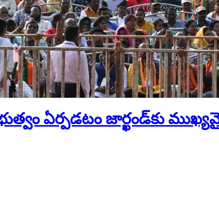
ుత్వం ఏర్పడటం జార్ఖండ్‌కు ముఖ్యమై