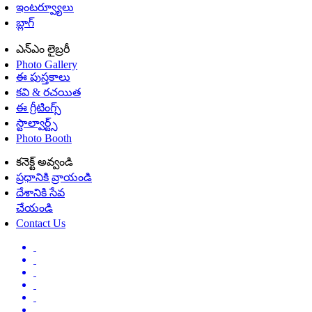
ఇంటర్వ్యూలు
బ్లాగ్
ఎన్ఎం లైబ్రరీ
Photo Gallery
ఈ పుస్తకాలు
కవి & రచయిత
ఈ గ్రీటింగ్స్
స్టాల్వార్ట్స్
Photo Booth
కనెక్ట్ అవ్వండి
ప్రధానికి వ్రాయండి
దేశానికి సేవ
చేయండి
Contact Us