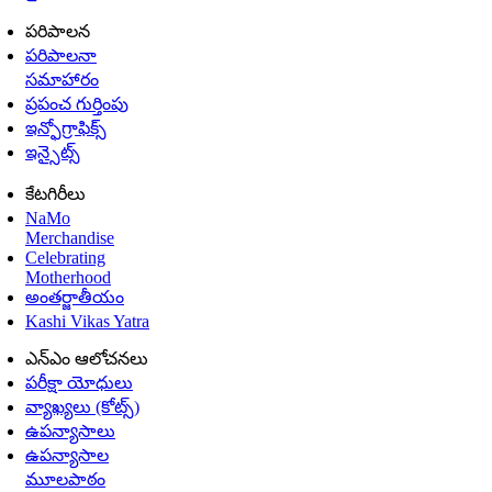
పరిపాలన
పరిపాలనా
సమాహారం
ప్రపంచ గుర్తింపు
ఇన్ఫోగ్రాఫిక్స్
ఇన్సైట్స్
కేటగిరీలు
NaMo
Merchandise
Celebrating
Motherhood
అంతర్జాతీయం
Kashi Vikas Yatra
ఎన్ఎం ఆలోచనలు
పరీక్షా యోధులు
వ్యాఖ్యలు (కోట్స్)
ఉపన్యాసాలు
ఉపన్యాసాల
మూలపాఠం