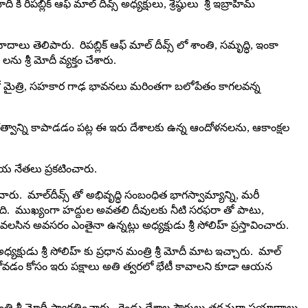
కి రిప‌బ్లిక్ ఆఫ్ మాల్ దీవ్స్ అధ్యక్షులు, శ్రేష్ఠులు శ్రీ‌ ఇబ్రాహిమ్
య‌వాదాలు తెలిపారు. రిప‌బ్లిక్ ఆఫ్ మాల్ దీవ్స్ లో శాంతి, స‌మృద్ధి, ఇంకా
ను శ్రీ మోదీ వ్య‌క్తం చేశారు.
వ‌డం తో మైత్రి, స‌హ‌కార గాఢ భావ‌న‌లు మరింతగా బలోపేతం కాగలవన్న
ిర‌త్వాన్ని కాపాడ‌డం ప‌ట్ల ఈ ఇరు దేశాల‌కు ఉన్న ఆందోళనలను, ఆకాంక్ష‌ల‌
నేత‌లు ప్ర‌క‌టించారు.
‌రించారు. మాల్‌దీవ్స్ తో అభివృద్ధి సంబంధిత భాగ‌స్వామ్యాన్ని, మ‌రీ
రిగింది. ముఖ్యంగా హద్దుల అవతలి దీవులకు నీటి స‌ర‌ఫ‌రా తో పాటు,
 అవ‌స‌రం ఎంతైనా ఉన్నట్లు అధ్య‌క్షుడు శ్రీ సోలిహ్ ప్ర‌స్తావించారు.
ుడు శ్రీ సోలిహ్ కు ప్రధాన మంత్రి శ్రీ మోదీ మాట ఇచ్చారు. మాల్
్దుకోవడం కోసం ఇరు పక్షాలు అతి త్వరలో భేటీ కావాలని కూడా ఆయన
మంత్రి శ్రీ మోదీ స్వాగ‌తించారు. రెండు దేశాల పౌరులు త‌ర‌చుగా ప్ర‌యాణాలు