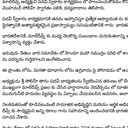
మాల్‌దీవ్స్ అధ్య‌క్షుని ప‌ద‌వీ స్వీకారం కార్య‌క్ర‌మం లో పాలుపంచుకోవ‌డం కోసం మాల
మొహ‌మద్ సోలిహ్ స్వాగ‌తం ప‌లికి, ధ‌న్య‌వాదాలు తెలిపారు.
ప‌ద‌వీ స్వీకారం కార్య‌క్ర‌మానికి త‌న‌ను ఆహ్వానిస్తూ ప్ర‌త్యేక ఆప్యాయ‌త‌ ను 
స్థిర‌త్వానికి అత్యావ‌శ్య‌క‌మైన‌ ప్ర‌జాస్వామ్యం ససంఘటితానికి గాను భార‌త‌దే
భార‌త‌దేశానికి, మాల్‌దీవ్స్ కు మ‌ధ్య నెల‌కొన్న సంబంధాల చురుకుతనాన్ని 
విశ్వాసాన్ని వ్య‌క్తం చేశారు.
ఇరువురు నేత‌లు వారి స‌మావేశం లో హిందూ మ‌హా స‌ముద్రం ప‌రిధి లో శాంతి ని
ను ప‌ర‌స్ప‌రం గుర్తెరగాల‌ని అంగీకరించారు.
ఈ ప్రాంతం లోను, మిగ‌తా భూభాగం లోను ఉగ్ర‌వాదం పై పోరాడ‌డం లో అచంచ
అధ్య‌క్షుడు శ్రీ సోలిహ్ తాను ప‌ద‌వీ బాధ్య‌త‌ల‌ను స్వీక‌రించిన త‌రుణం లో దేశ
ముఖ్యంగా మాల్‌దీవ్స్ ప్ర‌జ‌ల‌ కు చేసిన వాగ్ధానాల‌ను నెర‌వేర్చ‌డం లో 
మురుగునీటి పారుద‌ల వ్య‌వ‌స్థ‌ల‌ ను ఏర్పాటు చేయ‌వలసిన అవసరం, అలాగే గ
నిలకడతనంతో కూడినటువంటి సామాజిక అభివృద్ధిని మరియు ఆర్థిక అభివృద్ధ
దీవ్స్ కు సాధ్యమైన అన్ని రకాలు గాను సహాయాన్ని అందించడానికి భారత
సూచన చేశారు.
రెండు దేశాల లో ప‌ర‌స్ప‌ర ప్ర‌యోజ‌న‌కారి కాగ‌ల వివిధ రంగాల లో పెట్టుబ‌డ