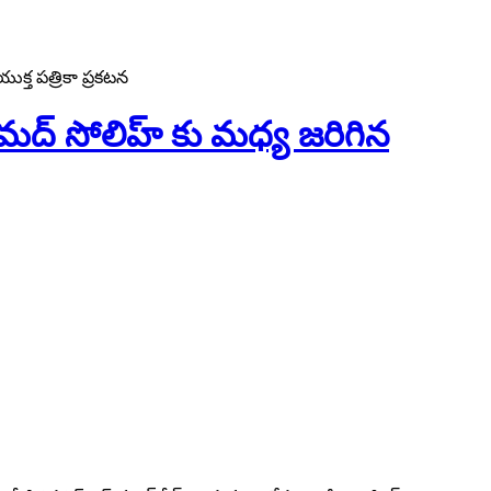
త ప‌త్రికా ప్ర‌క‌ట‌న‌
మొహ‌మద్ సోలిహ్ కు మ‌ధ్య జ‌రిగిన