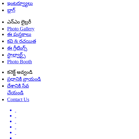
ఇంటర్వ్యూలు
బ్లాగ్
ఎన్ఎం లైబ్రరీ
Photo Gallery
ఈ పుస్తకాలు
కవి & రచయిత
ఈ గ్రీటింగ్స్
స్టాల్వార్ట్స్
Photo Booth
కనెక్ట్ అవ్వండి
ప్రధానికి వ్రాయండి
దేశానికి సేవ
చేయండి
Contact Us