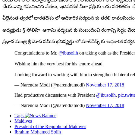
చేయ‌డాన్ని గ‌మ‌నించిన నేతలు, ఇదివ‌ర‌క‌టి వీజా ప్ర‌క్రియ‌ ల‌ను స‌ర‌ళ‌
వీలైనంత త్వ‌ర‌లో భార‌త‌దేశం లో ఆధికారిక ప‌ర్య‌ట‌న కు త‌ర‌లి రావ‌ల‌సిందం
అధ్య‌క్షుడు శ్రీ సోలిహ్ ఆగామి పర్యటన కు సంబంధించి రంగాన్ని సిద్ధం చేయ
ప్ర‌ధాన మంత్రి శ్రీ మోదీ స‌మీప భ‌విష్య‌త్తు లో మాల్‌దీవ్స్ కు ఆధికారిక ప‌ర్
Congratulations to Mr.
@ibusolih
on taking oath as the Preside
Wishing him the very best for his tenure ahead.
Looking forward to working with him to strengthen bilateral re
— Narendra Modi (@narendramodi)
November 17, 2018
Had productive discussions with President
@ibusolih
.
pic.twit
— Narendra Modi (@narendramodi)
November 17, 2018
Tags
Maldives
President of the Republic of Maldives
Ibrahim Mohamed Solih