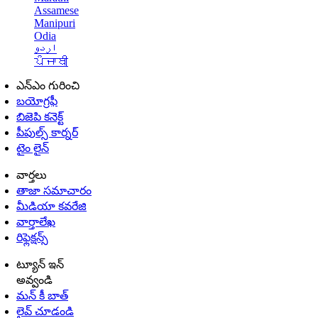
Assamese
Manipuri
Odia
اردو
ਪੰਜਾਬੀ
ఎన్ఎం గురించి
బయోగ్రఫీ
బిజెపి కనెక్ట్
పీపుల్స్ కార్నర్
టైం లైన్
వార్తలు
తాజా సమాచారం
మీడియా కవరేజి
వార్తాలేఖ
రిఫ్లెక్షన్స్
ట్యూన్ ఇన్
అవ్వండి
మన్ కీ బాత్
లైవ్ చూడండి