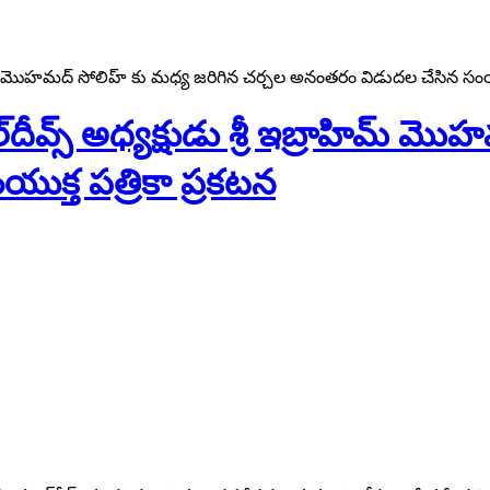
బ్రాహిమ్ మొహ‌మద్ సోలిహ్ కు మ‌ధ్య జ‌రిగిన చ‌ర్చ‌ల అనంత‌రం విడుద‌ల చేసిన సంయుక్
ాల్‌దీవ్స్ అధ్య‌క్షుడు శ్రీ‌ ఇబ్రాహిమ్ 
త ప‌త్రికా ప్ర‌క‌ట‌న‌