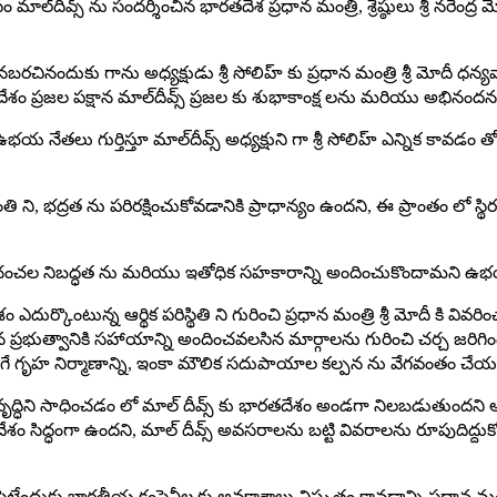
్‌దీవ్స్ ను సంద‌ర్శించిన భార‌త‌దేశ ప్ర‌ధాన మంత్రి, శ్రేష్ఠులు శ్రీ న‌రేంద్ర మోదీ 
క‌న‌బ‌ర‌చినందుకు గాను అధ్య‌క్షుడు శ్రీ సోలిహ్ కు ప్ర‌ధాన మంత్రి శ్రీ మోదీ ధ‌న్
శం ప్ర‌జ‌ల పక్షాన మాల్‌దీవ్స్ ప్ర‌జ‌ల కు శుభాకాంక్ష‌ ల‌ను మ‌రియు అభినంద‌న‌ ల‌
ఉభ‌య నేత‌లు గుర్తిస్తూ మాల్‌దీవ్స్ అధ్య‌క్షుని గా శ్రీ సోలిహ్ ఎన్నిక కా
, భ‌ద్ర‌త ను ప‌రిర‌క్షించుకోవ‌డానికి ప్రాధాన్యం ఉంద‌ని, ఈ ప్రాంతం లో స్థ
‌ల నిబ‌ద్ధ‌త ను మ‌రియు ఇతోధిక స‌హ‌కారాన్ని అందించుకొందామ‌ని ఉభ‌య 
ం ఎదుర్కొంటున్న ఆర్థిక ప‌రిస్థితి ని గురించి ప్ర‌ధాన మంత్రి శ్రీ మోదీ కి వివ
నూత‌న ప్ర‌భుత్వానికి స‌హాయాన్ని అందించవలసిన మార్గాల‌ను గురించి చ‌ర్చ జ
ృహ నిర్మాణాన్ని, ఇంకా మౌలిక స‌దుపాయాల క‌ల్ప‌న ను వేగ‌వంతం చేయ‌వ‌ల‌సిన
ిని సాధించడం లో మాల్ దీవ్స్ కు భారతదేశం అండగా నిలబడుతుందని అధ్యక్ష
దేశం సిద్ధంగా ఉందని, మాల్ దీవ్స్ అవసరాలను బట్టి వివరాలను రూపుదిద
ి పెట్టేందుకు భార‌తీయ కంపెనీల కు అవ‌కాశాలు విస్తృతం కావ‌డాన్ని ప్ర‌ధాన 