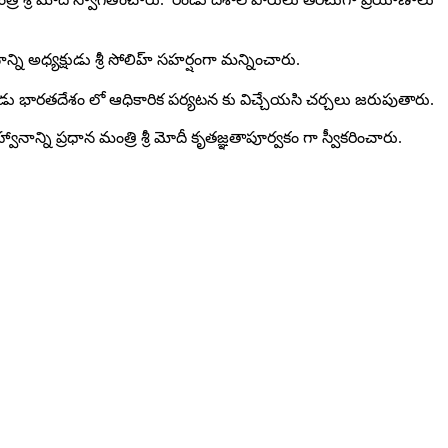
్ని అధ్య‌క్షుడు శ్రీ సోలిహ్ స‌హ‌ర్షంగా మ‌న్నించారు.
ు భార‌త‌దేశం లో ఆధికారిక ప‌ర్య‌ట‌న కు విచ్చేయసి చ‌ర్చ‌లు జ‌ర‌ుపుతారు.
్వానాన్ని ప్ర‌ధాన మంత్రి శ్రీ మోదీ కృత‌జ్ఞతాపూర్వ‌కం గా స్వీకరించారు.