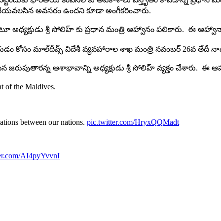
త‌రం చేయ‌వ‌ల‌సిన అవ‌స‌రం ఉంద‌ని కూడా అంగీకరించారు.
టూ అధ్య‌క్షుడు శ్రీ సోలిహ్ కు ప్ర‌ధాన మంత్రి ఆహ్వానం ప‌లికారు. ఈ ఆహ్వానాన
‌డం కోసం మాల్‌దీవ్స్ విదేశీ వ్య‌వ‌హారాల శాఖ మంత్రి న‌వంబ‌ర్ 26వ తేదీ నాడ
య‌ట‌న జ‌రుపుతార‌న్న ఆశాభావాన్ని అధ్య‌క్షుడు శ్రీ సోలిహ్ వ్య‌క్తం చేశారు. ఈ ఆహ
nt of the Maldives.
lations between our nations.
pic.twitter.com/HryxQQMadt
ter.com/AI4pyYvvnI