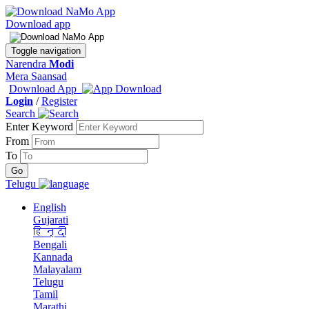
Download app
Toggle navigation
Narendra
Modi
Mera Saansad
Download App
Login
/
Register
Search
Enter Keyword
From
To
Telugu
English
Gujarati
हिन्दी
Bengali
Kannada
Malayalam
Telugu
Tamil
Marathi