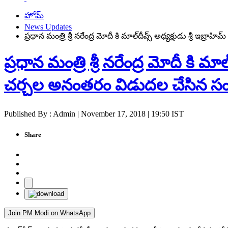
హోమ్
News Updates
ప్ర‌ధాన మంత్రి శ్రీ న‌రేంద్ర మోదీ కి మాల్‌దీవ్స్ అధ్య‌క్షుడు శ్రీ‌ ఇ
ప్ర‌ధాన మంత్రి శ్రీ న‌రేంద్ర మోదీ కి మ
చ‌ర్చ‌ల అనంత‌రం విడుద‌ల చేసిన సంయుక్
Published By : Admin | November 17, 2018 | 19:50 IST
Share
Join PM Modi on WhatsApp