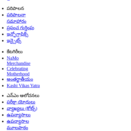
పరిపాలన
పరిపాలనా
సమాహారం
ప్రపంచ గుర్తింపు
ఇన్ఫోగ్రాఫిక్స్
ఇన్సైట్స్
కేటగిరీలు
NaMo
Merchandise
Celebrating
Motherhood
అంతర్జాతీయం
Kashi Vikas Yatra
ఎన్ఎం ఆలోచనలు
పరీక్షా యోధులు
వ్యాఖ్యలు (కోట్స్)
ఉపన్యాసాలు
ఉపన్యాసాల
మూలపాఠం