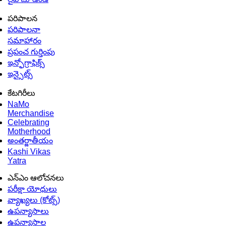
పరిపాలన
పరిపాలనా
సమాహారం
ప్రపంచ గుర్తింపు
ఇన్ఫోగ్రాఫిక్స్
ఇన్సైట్స్
కేటగిరీలు
NaMo
Merchandise
Celebrating
Motherhood
అంతర్జాతీయం
Kashi Vikas
Yatra
ఎన్ఎం ఆలోచనలు
పరీక్షా యోధులు
వ్యాఖ్యలు (కోట్స్)
ఉపన్యాసాలు
ఉపన్యాసాల