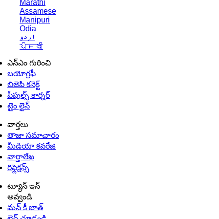
Marathi
Assamese
Manipuri
Odia
اردو
ਪੰਜਾਬੀ
ఎన్ఎం గురించి
బయోగ్రఫీ
బిజెపి కనెక్ట్
పీపుల్స్ కార్నర్
టైం లైన్
వార్తలు
తాజా సమాచారం
మీడియా కవరేజి
వార్తాలేఖ
రిఫ్లెక్షన్స్
ట్యూన్ ఇన్
అవ్వండి
మన్ కీ బాత్
లైవ్ చూడండి