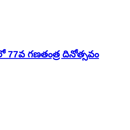
థ్‌లో 77వ గణతంత్ర దినోత్సవం