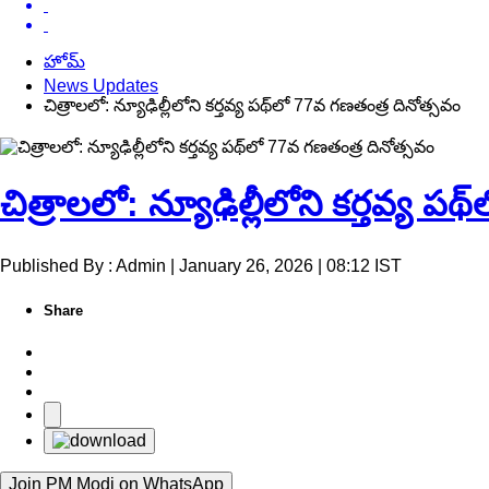
హోమ్
News Updates
చిత్రాలలో: న్యూఢిల్లీలోని కర్తవ్య పథ్‌లో 77వ గణతంత్ర దినోత్సవం
చిత్రాలలో: న్యూఢిల్లీలోని కర్తవ్య ప
Published By : Admin | January 26, 2026 | 08:12 IST
Share
Join PM Modi on WhatsApp