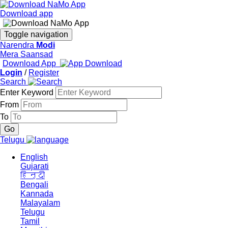
Download app
Toggle navigation
Narendra
Modi
Mera Saansad
Download App
Login
/
Register
Search
Enter Keyword
From
To
Telugu
English
Gujarati
हिन्दी
Bengali
Kannada
Malayalam
Telugu
Tamil