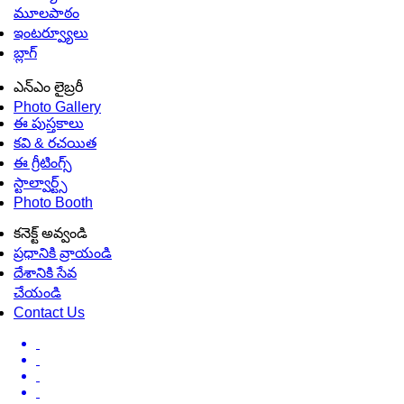
మూలపాఠం
ఇంటర్వ్యూలు
బ్లాగ్
ఎన్ఎం లైబ్రరీ
Photo Gallery
ఈ పుస్తకాలు
కవి & రచయిత
ఈ గ్రీటింగ్స్
స్టాల్వార్ట్స్
Photo Booth
కనెక్ట్ అవ్వండి
ప్రధానికి వ్రాయండి
దేశానికి సేవ
చేయండి
Contact Us