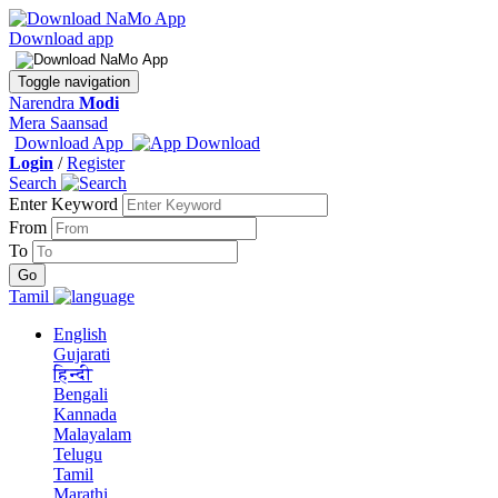
Download app
Toggle navigation
Narendra
Modi
Mera Saansad
Download App
Login
/
Register
Search
Enter Keyword
From
To
Tamil
English
Gujarati
हिन्दी
Bengali
Kannada
Malayalam
Telugu
Tamil
Marathi