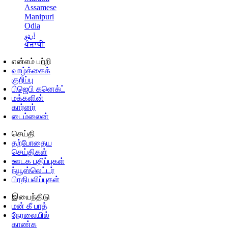
Assamese
Manipuri
Odia
اردو
ਪੰਜਾਬੀ
என்எம் பற்றி
வாழ்க்கைக்
குறிப்பு
பிஜெபி கனெக்ட்
மக்களின்
கார்னர்
டைம்லைன்
செய்தி
தற்போதைய
செய்திகள்
ஊடக பதிப்புகள்
ந்யூஸ்லெட்டர்
பிரதிபலிப்புகள்
இயைந்திடு
மன் கீ பாத்
நேரலையில்
காண்க