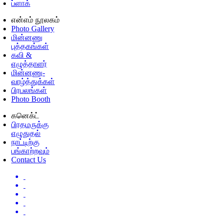
ப்ளாக்
என்எம் நூலகம்
Photo Gallery
மின்னணு
புத்தகங்கள்
கவி &
எழுத்தாளர்
மின்னணு-
வாழ்த்துக்கள்
பிரபலங்கள்
Photo Booth
கனெக்ட்
பிரதமருக்கு
எழுதுதல்
நாட்டிற்கு
பங்காற்றவும்
Contact Us