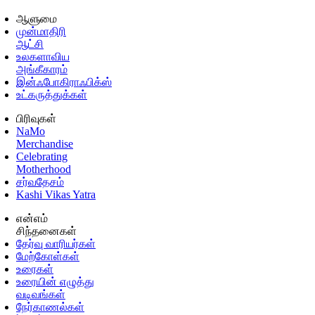
ஆளுமை
முன்மாதிரி
ஆட்சி
உலகளாவிய
அங்கீகாரம்
இன்ஃபோகிராஃபிக்ஸ்
உட்கருத்துக்கள்
பிரிவுகள்
NaMo
Merchandise
Celebrating
Motherhood
சர்வதேசம்
Kashi Vikas Yatra
என்எம்
சிந்தனைகள்
தேர்வு வாரியர்கள்
மேற்கோள்கள்
உரைகள்
உரையின் எழுத்து
வடிவங்கள்
நேர்காணல்கள்