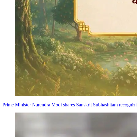
Prime Minister Narendra Modi shares Sanskrit Subhashitam recognizing