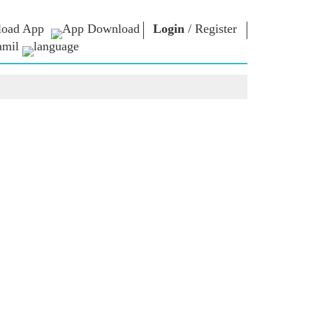
oad App
Login
/
Register
amil
என்எம் நூலகம்
கனெக்ட்
கள்
Photo Gallery
பிரதமருக்கு
எழுதுதல்
மின்னணு
யர்கள்
புத்தகங்கள்
நாட்டிற்கு
ள்
பங்காற்றவும்
கவி & எழுத்தாளர்
Contact Us
மின்னணு-
ுத்து
வாழ்த்துக்கள்
பிரபலங்கள்
கள்
Photo Booth