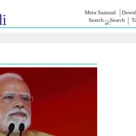
Mera Saansad
Downl
i
Search
T
திடு
ஆளுமை
பிரிவுகள்
என்எம்
சிந்தனை
ாத்
முன்மாதிரி ஆட்சி
NaMo Merchandise
ில் காண்க
உலகளாவிய
Celebrating
தேர்வு வாரி
அங்கீகாரம்
Motherhood
மேற்கோள்க
இன்ஃபோகிராஃபிக்ஸ்
சர்வதேசம்
உரைகள்
உட்கருத்துக்கள்
Kashi Vikas Yatra
உரையின் எழ
வடிவங்கள்
நேர்காணல்
ப்ளாக்