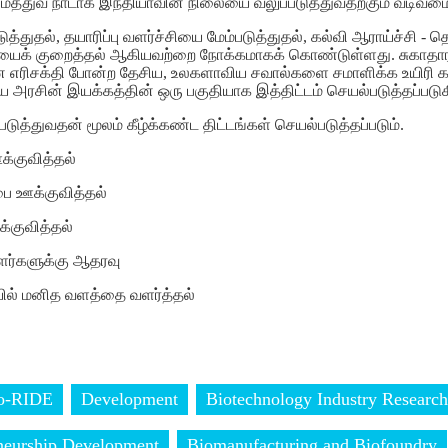
த்துவ நாடாக இந்தியாவின் நிலையை வலுப்படுத்துவதற்கும் வடிவமைக
த்துதல், தயாரிப்பு வளர்ச்சியை மேம்படுத்துதல், கல்வி ஆராய்ச்சி -
 குறைத்தல் ஆகியவற்றை நோக்கமாகக் கொண்டுள்ளது. சுகாதாரம், 
எரிசக்தி போன்ற தேசிய, உலகளாவிய சவால்களை சமாளிக்க உயிரி கண
 அரசின் இயக்கத்தின் ஒரு பகுதியாக இத்திட்டம் செயல்படுத்தப்படுக
ுத்துவதன் மூலம் கீழ்க்கண்ட திட்டங்கள் செயல்படுத்தப்படும்.
்குவித்தல்
ை ஊக்குவித்தல்
க்குவித்தல்
ாளர்களுக்கு ஆதரவு
ையில் மனித வளத்தை வளர்த்தல்
o-RIDE
Development
Biotechnology Industry Research
eneurship Development
Biomanufacturing and Biofoundry