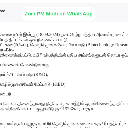
Join PM Modi on WhatsApp
ி தலைமையில் இன்று (18.09.2024) நடைபெற்ற மத்திய அமைச்சரவைக் கூட
ியத் திட்டங்கள் ஒன்றிணைக்கப்பட்டு,
சி, கண்டுபிடிப்பு, தொழில்முனைவோர் மேம்பாடு (Biotechnology Resear
t -Bio-
இணைக்கப்பட்டு, உயிரி உற்பத்தியின் புதிய அம்சங்களுடன் தொடர ஒப்பு
அம்சங்களைக் கொண்டுள்ளது:
்ச்சி - மேம்பாடு (R&D);
ழில்முனைவோர் மேம்பாடு (I&ED)
ுண்டரி
ையிலான பதினைந்தாவது நிதிக்குழு காலத்தில் ஒருங்கிணைந்த திட்
த உத்தேசிக்கப்பட்ட ஒதுக்கீடு ரூ.9197 கோடியாகும்.
களை ஊக்குவிப்பதற்கும், உயிரி தொழில்முனைவை ஊக்குவிப்பதற்கும், உயி