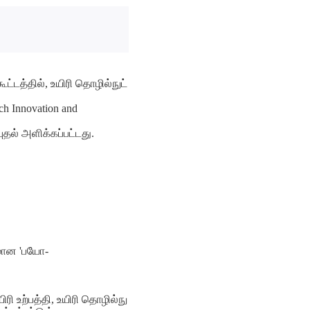
்டத்தில், உயிரி தொழில்நுட்
ch Innovation and
தல் அளிக்கப்பட்டது.
டமான 'பயோ-
ரி உற்பத்தி, உயிரி தொழில்நு