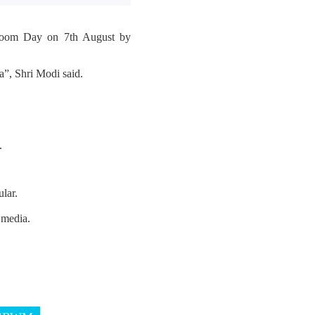
ndloom Day on 7th August by
”, Shri Modi said.
.
lar.
 media.