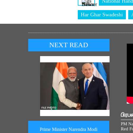
Tags
National Han
Har Ghar Swadeshi
NEXT READ
பிரப
PM Na
Red Fo
Prime Minister Narendra Modi