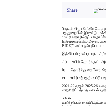
Share
பிரதமர் திரு நரேந்திர மோட
பத் துறையின் இரண்டு முக்க
"உயிரி தொழில்நுட்ப ஆராய்ச்
Entrepreneurship Developmen
RIDE)" என்ற ஒரே திட்டமாக 
இத்திட்டம் மூன்று பரந்த 
அ) உயிரி தொழில்நுட்ப ஆராய
b) தொழில்துறையினர், தொ
c) உயிரி உற்பத்தி, உயிரி பவ
2021-22 முதல் 2025-26 வர
ரைடு' திட்டத்தை செயல்படுத்
பயோ-
ரைடு திட்டம் கண்டுபிடிப்பு