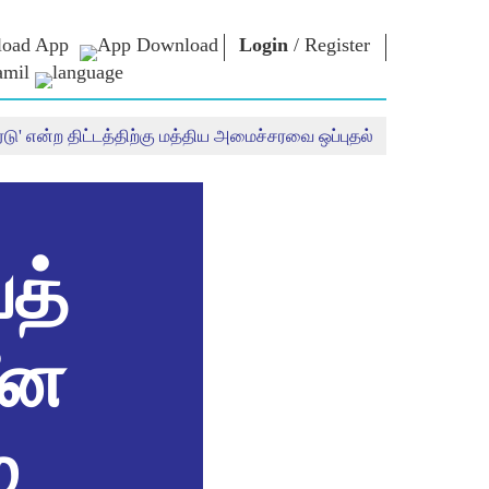
oad App
Login
/
Register
amil
ைடு' என்ற திட்டத்திற்கு மத்திய அமைச்சரவை ஒப்புதல்
என்எம் நூலகம்
கனெக்ட்
கள்
Photo Gallery
பிரதமருக்கு
எழுதுதல்
மின்னணு
யர்கள்
புத்தகங்கள்
நாட்டிற்கு
ள்
பங்காற்றவும்
கவி & எழுத்தாளர்
Contact Us
மின்னணு-
ுத்து
பத்
வாழ்த்துக்கள்
பிரபலங்கள்
கள்
Photo Booth
ீன
்