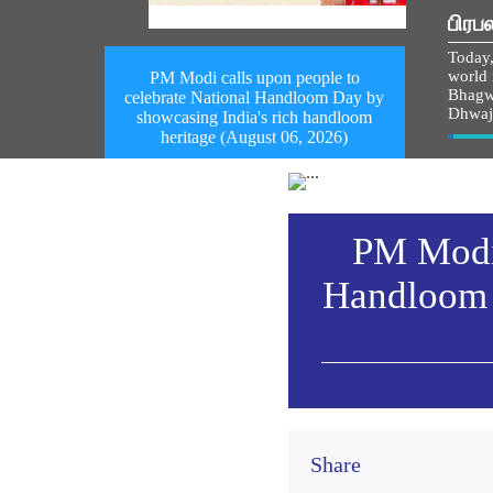
பிரப
Today,
world i
PM Modi calls upon people to
Bhagw
celebrate National Handloom Day by
Dhwaj
showcasing India's rich handloom
heritage (August 06, 2026)
Vie
PM Modi 
Handloom 
Share