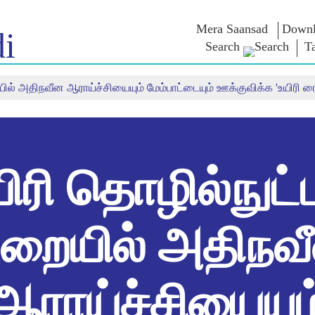
Mera Saansad
Downl
i
Search
T
யில் அதிநவீன ஆராய்ச்சியையும் மேம்பாட்டையும் ஊக்குவிக்க 'உயிரி ர
திடு
ஆளுமை
பிரிவுகள்
என்எம்
சிந்தனை
ாத்
முன்மாதிரி ஆட்சி
NaMo Merchandise
ில் காண்க
உலகளாவிய
Celebrating
தேர்வு வாரி
அங்கீகாரம்
Motherhood
மேற்கோள்க
இன்ஃபோகிராஃபிக்ஸ்
சர்வதேசம்
உரைகள்
உட்கருத்துக்கள்
Kashi Vikas Yatra
உரையின் எழ
ிரி தொழில்நுட்
வடிவங்கள்
நேர்காணல்
ப்ளாக்
ுறையில் அதிநவ
ஆராய்ச்சியையும