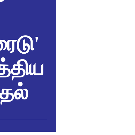
ரைடு'
த்திய
தல்