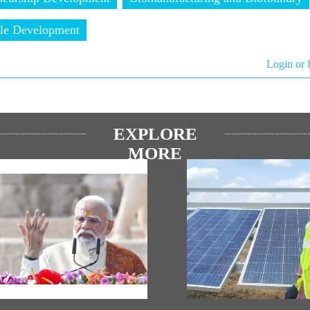
ble Development
Login or 
EXPLORE
MORE