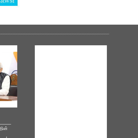
GRWM
NM ON THE GO
Always be the first to hear from the
தின்
PM. Get the App Now!