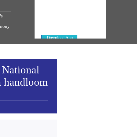
NM ON THE GO
Always be the first to hear from the
's
PM. Get the App Now!
emony
Download App
 National
h handloom