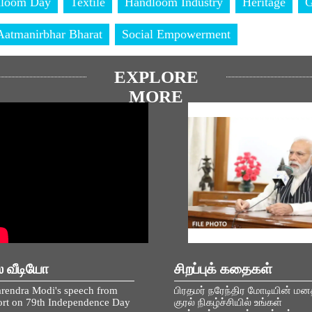
dloom Day
Textile
Handloom Industry
Heritage
Aatmanirbhar Bharat
Social Empowerment
EXPLORE
MORE
ல வீடியோ
சிறப்புக் கதைகள்
rendra Modi's speech from
பிரதமர் நரேந்திர மோடியின் மன
rt on 79th Independence Day
குரல் நிகழ்ச்சியில் உங்கள்