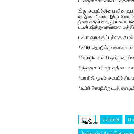
ட்பத்தில் உலகளாவிய தலைமை
இது ஆராய்ச்சியை விரைவுபடு
கு இடையிலான இடைவெளியைக்
நிலைத்தன்மை, தூய்மையான 
பயன்படுத்துவதற்கான மத்திய
பயோ-ரைடு திட்டத்தை அமல்பட
*உயிரி தொழில்முனைவை ஊக
*தொழில்-கல்வி ஒத்துழைப்ப
*நீடித்த உயிரி உற்பத்தியை ஊ
*புற நிதி மூலம் ஆராய்ச்சிய
*உயிரி தொழில்நுட்பத் துற
Tags
Cabinet
Bi
Industrial And Entrepr