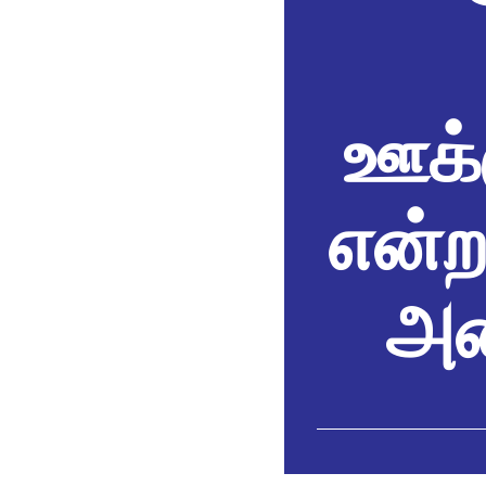
ஊக்க
என்ற
அம