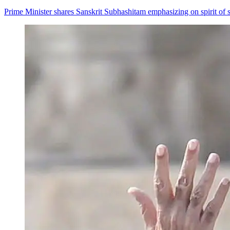
Prime Minister shares Sanskrit Subhashitam emphasizing on spirit of s