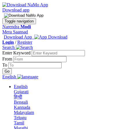
Download app
Toggle navigation
Narendra
Modi
Mera Saansad
Download App
Login
/
Register
Search
Enter Keyword
From
To
English
English
Gujarati
हिन्दी
Bengali
Kannada
Malayalam
Telugu
Tamil
Marathi