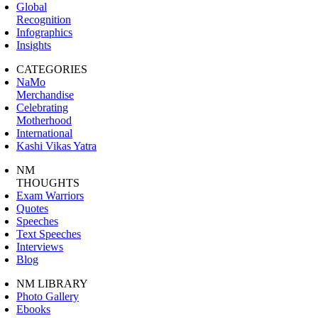
Global
Recognition
Infographics
Insights
CATEGORIES
NaMo
Merchandise
Celebrating
Motherhood
International
Kashi Vikas Yatra
NM
THOUGHTS
Exam Warriors
Quotes
Speeches
Text Speeches
Interviews
Blog
NM LIBRARY
Photo Gallery
Ebooks