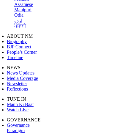
Assamese
Manipuri
Odia
اردو
ਪੰਜਾਬੀ
ABOUT NM
Biography
BJP Connect
People’s Corner
Timeline
NEWS
News Updates
Media Coverage
Newsletter
Reflections
TUNE IN
Mann Ki Baat
Watch Live
GOVERNANCE
Governance
Paradigm