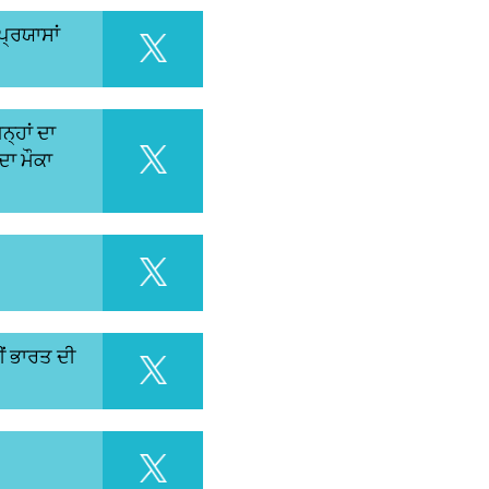
ਪ੍ਰਯਾਸਾਂ
ਨ੍ਹਾਂ ਦਾ
ਦਾ ਮੌਕਾ
ੀਂ ਭਾਰਤ ਦੀ