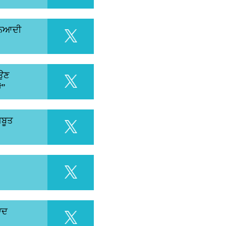
ੁਨਿਆਦੀ
ਆਉਣ
ਂ”
ਜ਼ਬੂਤ
ਵਾਦ