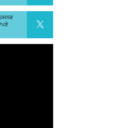
ਸ਼ਾਹਜਨਕ
ਆਪਣੇ