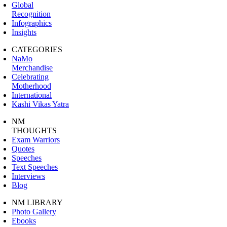
Global
Recognition
Infographics
Insights
CATEGORIES
NaMo
Merchandise
Celebrating
Motherhood
International
Kashi Vikas Yatra
NM
THOUGHTS
Exam Warriors
Quotes
Speeches
Text Speeches
Interviews
Blog
NM LIBRARY
Photo Gallery
Ebooks