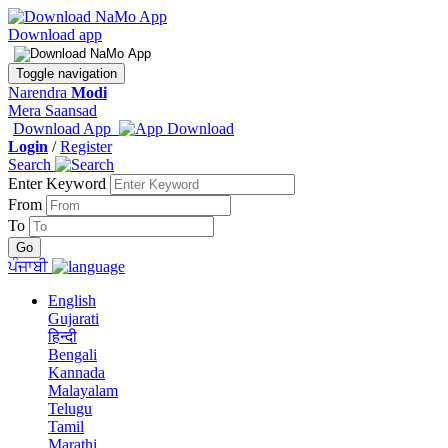
Download app
Toggle navigation
Narendra
Modi
Mera Saansad
Download App
Login
/
Register
Search
Enter Keyword
From
To
ਪੰਜਾਬੀ
English
Gujarati
हिन्दी
Bengali
Kannada
Malayalam
Telugu
Tamil
Marathi