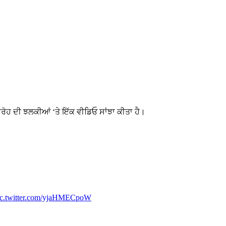
ਮਾਰੋਹ ਦੀ ਝਲਕੀਆਂ ‘ਤੇ ਇੱਕ ਵੀਡਿਓ ਸਾਂਝਾ ਕੀਤਾ ਹੈ।
ic.twitter.com/yjaHMECpoW