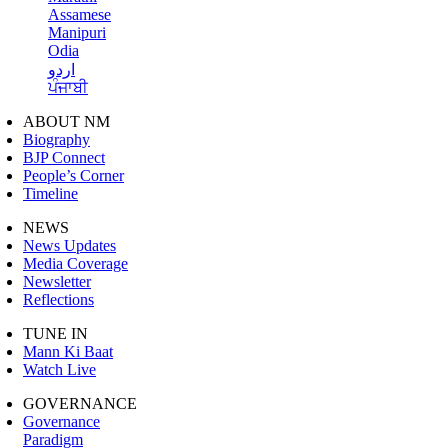
Assamese
Manipuri
Odia
اردو
ਪੰਜਾਬੀ
ABOUT NM
Biography
BJP Connect
People’s Corner
Timeline
NEWS
News Updates
Media Coverage
Newsletter
Reflections
TUNE IN
Mann Ki Baat
Watch Live
GOVERNANCE
Governance
Paradigm