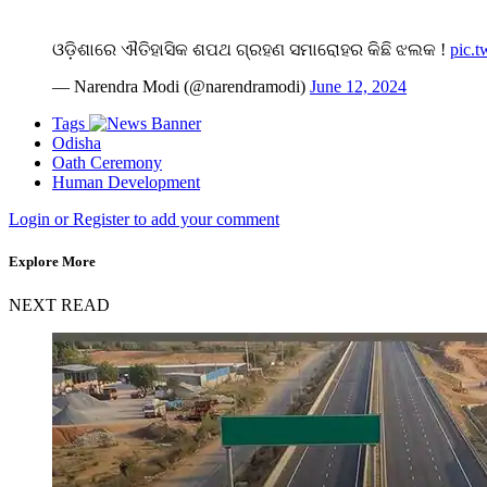
ଓଡ଼ିଶାରେ ଐତିହାସିକ ଶପଥ ଗ୍ରହଣ ସମାରୋହର କିଛି ଝଲକ !
pic.
— Narendra Modi (@narendramodi)
June 12, 2024
Tags
Odisha
Oath Ceremony
Human Development
Login or Register to add your comment
Explore More
NEXT READ