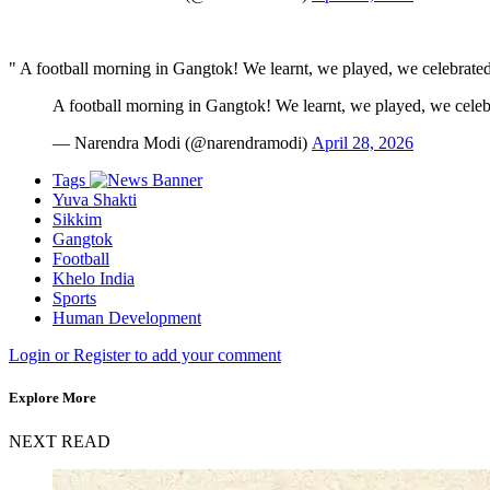
" A football morning in Gangtok! We learnt, we played, we celebrat
A football morning in Gangtok! We learnt, we played, we cele
— Narendra Modi (@narendramodi)
April 28, 2026
Tags
Yuva Shakti
Sikkim
Gangtok
Football
Khelo India
Sports
Human Development
Login or Register to add your comment
Explore More
NEXT READ