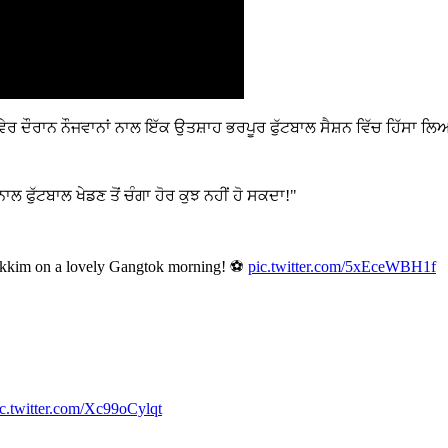
 ਸਵੇਰ ਦੌਰਾਨ ਨੌਜਵਾਨਾਂ ਨਾਲ ਇੱਕ ਉਤਸ਼ਾਹ ਭਰਪੂਰ ਫੁੱਟਬਾਲ ਸੈਸ਼ਨ ਵਿੱਚ ਹਿੱਸਾ ਲ
ਲ ਫੁੱਟਬਾਲ ਖੇਡਣ ਤੋਂ ਚੰਗਾ ਹੋਰ ਕੁਝ ਨਹੀਂ ਹੋ ਸਕਦਾ!"
Sikkim on a lovely Gangtok morning! ⚽️
pic.twitter.com/5xEceWBH1f
ic.twitter.com/Xc99oCylqt