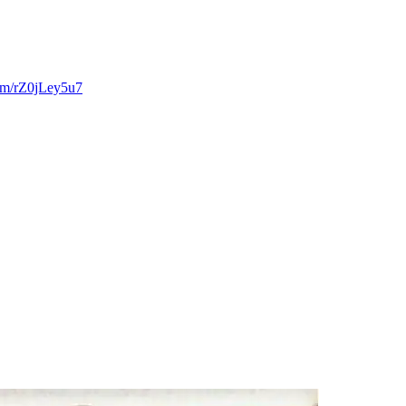
com/rZ0jLey5u7