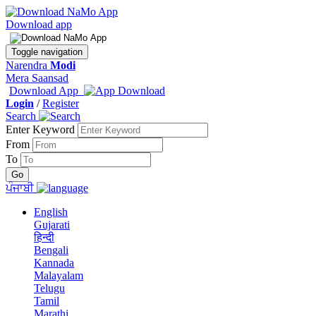
Download app
Toggle navigation
Narendra
Modi
Mera Saansad
Download App
Login
/
Register
Search
Enter Keyword
From
To
ਪੰਜਾਬੀ
English
Gujarati
हिन्दी
Bengali
Kannada
Malayalam
Telugu
Tamil
Marathi