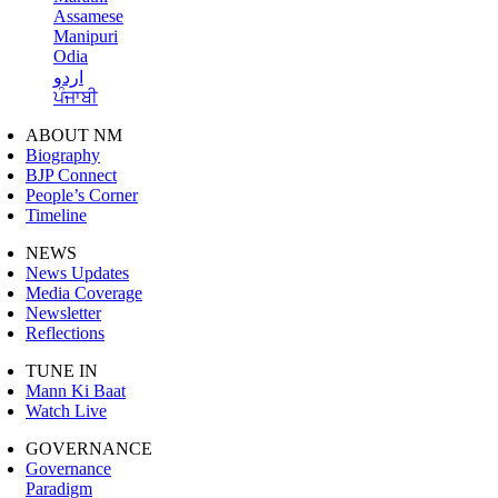
Assamese
Manipuri
Odia
اردو
ਪੰਜਾਬੀ
ABOUT NM
Biography
BJP Connect
People’s Corner
Timeline
NEWS
News Updates
Media Coverage
Newsletter
Reflections
TUNE IN
Mann Ki Baat
Watch Live
GOVERNANCE
Governance
Paradigm