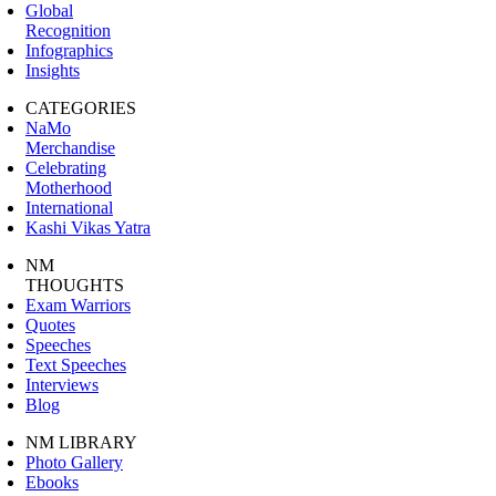
Global
Recognition
Infographics
Insights
CATEGORIES
NaMo
Merchandise
Celebrating
Motherhood
International
Kashi Vikas Yatra
NM
THOUGHTS
Exam Warriors
Quotes
Speeches
Text Speeches
Interviews
Blog
NM LIBRARY
Photo Gallery
Ebooks