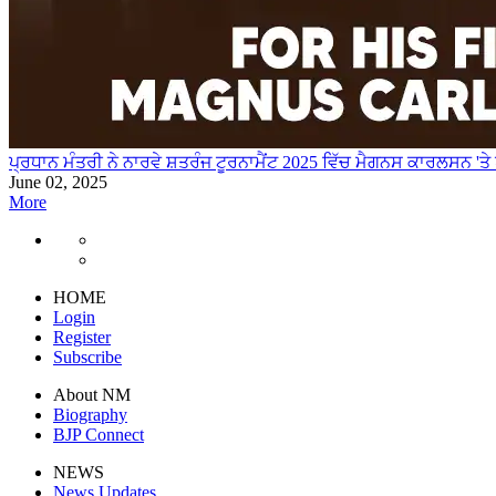
ਪ੍ਰਧਾਨ ਮੰਤਰੀ ਨੇ ਨਾਰਵੇ ਸ਼ਤਰੰਜ ਟੂਰਨਾਮੈਂਟ 2025 ਵਿੱਚ ਮੈਗਨਸ ਕਾਰਲਸਨ 'ਤੇ 
June 02, 2025
More
HOME
Login
Register
Subscribe
About NM
Biography
BJP Connect
NEWS
News Updates