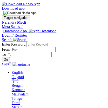
Download app
Toggle navigation
Narendra
Modi
Mera Saansad
Download App
Login
/
Register
Search
Enter Keyword
From
To
ਪੰਜਾਬੀ
English
Gujarati
हिन्दी
Bengali
Kannada
Malayalam
Telugu
Tamil
Marathi