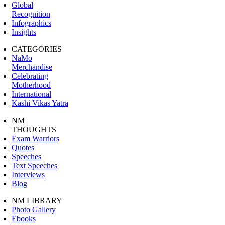
Global
Recognition
Infographics
Insights
CATEGORIES
NaMo
Merchandise
Celebrating
Motherhood
International
Kashi Vikas Yatra
NM
THOUGHTS
Exam Warriors
Quotes
Speeches
Text Speeches
Interviews
Blog
NM LIBRARY
Photo Gallery
Ebooks