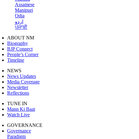
Assamese
Manipuri
Odia
اردو
ਪੰਜਾਬੀ
ABOUT NM
Biography
BJP Connect
People’s Corner
Timeline
NEWS
News Updates
Media Coverage
Newsletter
Reflections
TUNE IN
Mann Ki Baat
Watch Live
GOVERNANCE
Governance
Paradigm