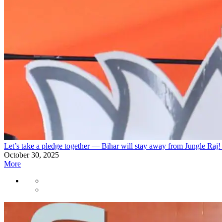
Let’s take a pledge together — Bihar will stay away from Jungle 
October 30, 2025
More