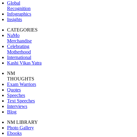
Global
Recognition
Infographics
Insights
CATEGORIES
NaMo
Merchandise
Celebrating
Motherhood
International
Kashi Vikas Yatra
NM
THOUGHTS
Exam Warriors
Quotes
Speeches
Text Speeches
Interviews
Blog
NM LIBRARY
Photo Gallery
Ebooks