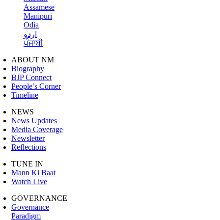
Assamese
Manipuri
Odia
اردو
ਪੰਜਾਬੀ
ABOUT NM
Biography
BJP Connect
People’s Corner
Timeline
NEWS
News Updates
Media Coverage
Newsletter
Reflections
TUNE IN
Mann Ki Baat
Watch Live
GOVERNANCE
Governance
Paradigm