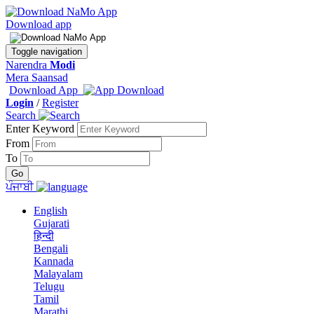
Download app
Toggle navigation
Narendra
Modi
Mera Saansad
Download App
Login
/
Register
Search
Enter Keyword
From
To
ਪੰਜਾਬੀ
English
Gujarati
हिन्दी
Bengali
Kannada
Malayalam
Telugu
Tamil
Marathi