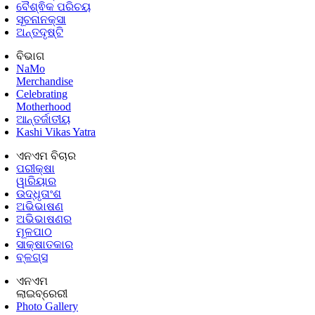
ବୈଶ୍ଵିକ ପରିଚୟ
ସୂଚନାନକ୍ସା
ଅନ୍ତଦୃଷ୍ଟି
ବିଭାଗ
NaMo
Merchandise
Celebrating
Motherhood
ଆନ୍ତର୍ଜାତୀୟ
Kashi Vikas Yatra
ଏନଏମ ବିଚାର
ପରୀକ୍ଷା
ୱାରିୟାର
ଉଦ୍ଧୃତାଂଶ
ଅଭିଭାଷଣ
ଅଭିଭାଷଣର
ମୂଳପାଠ
ସାକ୍ଷାତକାର
ବ୍ଳଗ୍ସ
ଏନଏମ
ଲାଇବ୍ରେରୀ
Photo Gallery