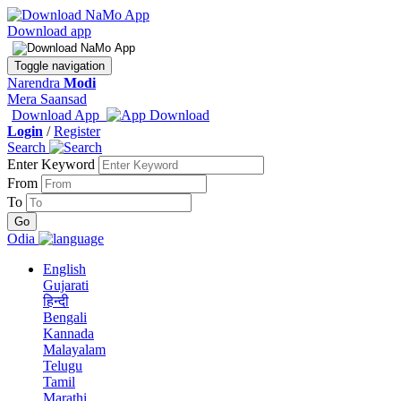
Download app
Toggle navigation
Narendra
Modi
Mera Saansad
Download App
Login
/
Register
Search
Enter Keyword
From
To
Odia
English
Gujarati
हिन्दी
Bengali
Kannada
Malayalam
Telugu
Tamil
Marathi