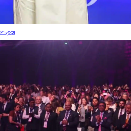
ମନ୍ତ୍ରୀ