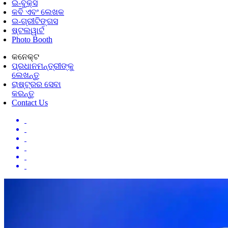
ଇ-ବୁକ୍ସ
କବି ଏବଂ ଲେଖକ
ଇ-ଗ୍ରୀଟିଙ୍ଗସ
ଷ୍ଟଲୱାର୍ଟ
Photo Booth
କନେକ୍ଟ
ପ୍ରଧାନମନ୍ତ୍ରୀଙ୍କୁ
ଲେଖନ୍ତୁ
ରାଷ୍ଟ୍ରର ସେବା
କରନ୍ତୁ
Contact Us