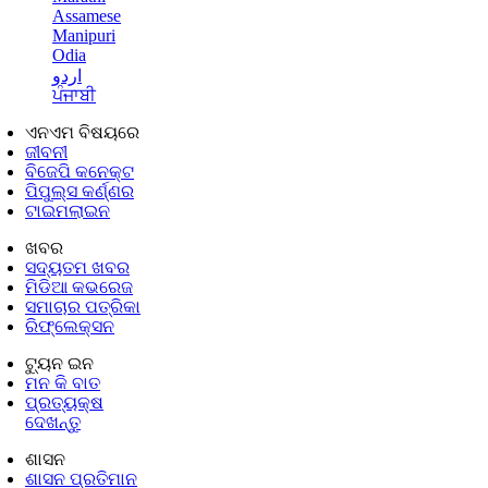
Assamese
Manipuri
Odia
اردو
ਪੰਜਾਬੀ
ଏନଏମ ବିଷୟରେ
ଜୀବନୀ
ବିଜେପି କନେକ୍ଟ
ପିପୁଲ୍ସ କର୍ଣ୍ଣର
ଟାଇମଲାଇନ
ଖବର
ସଦ୍ୟତମ ଖବର
ମିଡିଆ କଭରେଜ
ସମାଚାର ପତ୍ରିକା
ରିଫ୍ଲେକ୍ସନ
ଟ୍ୟୁନ ଇନ
ମନ କି ବାତ
ପ୍ରତ୍ୟକ୍ଷ
ଦେଖନ୍ତୁ
ଶାସନ
ଶାସନ ପ୍ରତିମାନ