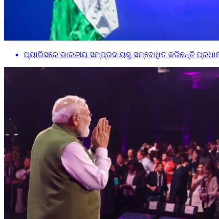
ପ୍ୟାରିସରେ ଭାରତୀୟ ସମ୍ପ୍ରଦାୟକୁ ସମ୍ବୋଧିତ କରିଛନ୍ତି ପ୍ରଧାନ