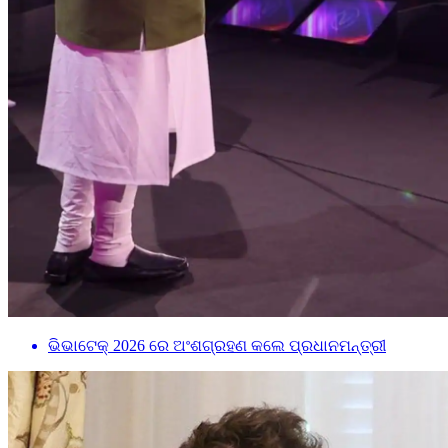
ଭିଭାଟେକ୍ 2026 ରେ ଅଂଶଗ୍ରହଣ କଲେ ପ୍ରଧାନମନ୍ତ୍ରୀ