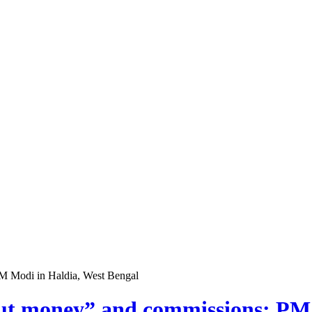
M Modi in Haldia, West Bengal
cut money” and commissions: PM 