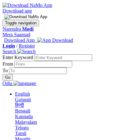
Download app
Toggle navigation
Narendra
Modi
Mera Saansad
Download App
Login
/
Register
Search
Enter Keyword
From
To
Odia
English
Gujarati
हिन्दी
Bengali
Kannada
Malayalam
Telugu
Tamil
Marathi