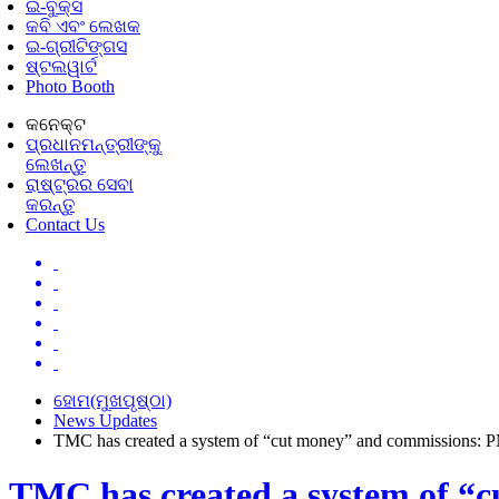
ଇ-ବୁକ୍ସ
କବି ଏବଂ ଲେଖକ
ଇ-ଗ୍ରୀଟିଙ୍ଗସ
ଷ୍ଟଲୱାର୍ଟ
Photo Booth
କନେକ୍ଟ
ପ୍ରଧାନମନ୍ତ୍ରୀଙ୍କୁ
ଲେଖନ୍ତୁ
ରାଷ୍ଟ୍ରର ସେବା
କରନ୍ତୁ
Contact Us
ହୋମ(ମୁଖପୃଷ୍ଠା)
News Updates
TMC has created a system of “cut money” and commissions: P
TMC has created a system of “