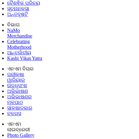
ବୈଶ୍ଵିକ ପରିଚୟ
ସୂଚନାନକ୍ସା
ଅନ୍ତଦୃଷ୍ଟି
ବିଭାଗ
NaMo
Merchandise
Celebrating
Motherhood
ଆନ୍ତର୍ଜାତୀୟ
Kashi Vikas Yatra
ଏନଏମ ବିଚାର
ପରୀକ୍ଷା
ୱାରିୟାର
ଉଦ୍ଧୃତାଂଶ
ଅଭିଭାଷଣ
ଅଭିଭାଷଣର
ମୂଳପାଠ
ସାକ୍ଷାତକାର
ବ୍ଳଗ୍ସ
ଏନଏମ
ଲାଇବ୍ରେରୀ
Photo Gallery