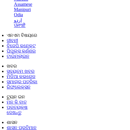
Assamese
Manipuri
Odia
اردو
ਪੰਜਾਬੀ
ଏନଏମ ବିଷୟରେ
ଜୀବନୀ
ବିଜେପି କନେକ୍ଟ
ପିପୁଲ୍ସ କର୍ଣ୍ଣର
ଟାଇମଲାଇନ
ଖବର
ସଦ୍ୟତମ ଖବର
ମିଡିଆ କଭରେଜ
ସମାଚାର ପତ୍ରିକା
ରିଫ୍ଲେକ୍ସନ
ଟ୍ୟୁନ ଇନ
ମନ କି ବାତ
ପ୍ରତ୍ୟକ୍ଷ
ଦେଖନ୍ତୁ
ଶାସନ
ଶାସନ ପ୍ରତିମାନ