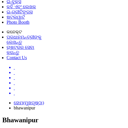
ଇ-ବୁକ୍ସ
କବି ଏବଂ ଲେଖକ
ଇ-ଗ୍ରୀଟିଙ୍ଗସ
ଷ୍ଟଲୱାର୍ଟ
Photo Booth
କନେକ୍ଟ
ପ୍ରଧାନମନ୍ତ୍ରୀଙ୍କୁ
ଲେଖନ୍ତୁ
ରାଷ୍ଟ୍ରର ସେବା
କରନ୍ତୁ
Contact Us
ହୋମ(ମୁଖପୃଷ୍ଠା)
bhawanipur
Bhawanipur