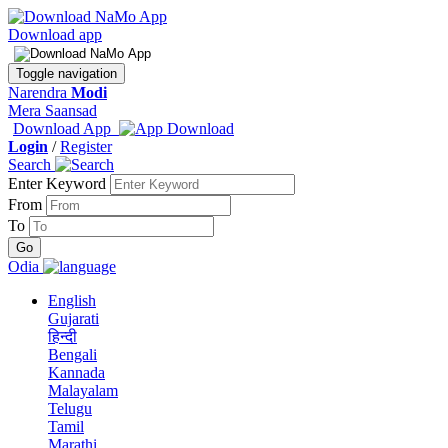
Download app
Toggle navigation
Narendra
Modi
Mera Saansad
Download App
Login
/
Register
Search
Enter Keyword
From
To
Odia
English
Gujarati
हिन्दी
Bengali
Kannada
Malayalam
Telugu
Tamil
Marathi