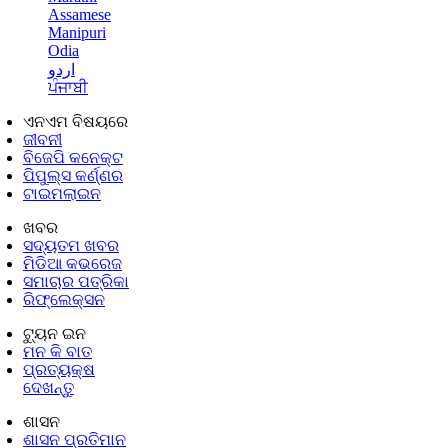
Assamese
Manipuri
Odia
اردو
ਪੰਜਾਬੀ
ଏନଏମ ବିଷୟରେ
ଜୀବନୀ
ବିଜେପି କନେକ୍ଟ
ପିପୁଲ୍ସ କର୍ଣ୍ଣର
ଟାଇମଲାଇନ
ଖବର
ସଦ୍ୟତମ ଖବର
ମିଡିଆ କଭରେଜ
ସମାଚାର ପତ୍ରିକା
ରିଫ୍ଲେକ୍ସନ
ଟ୍ୟୁନ ଇନ
ମନ କି ବାତ
ପ୍ରତ୍ୟକ୍ଷ
ଦେଖନ୍ତୁ
ଶାସନ
ଶାସନ ପ୍ରତିମାନ