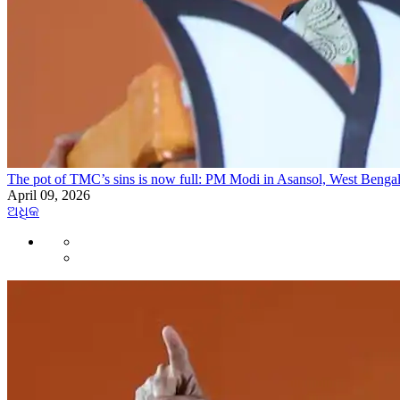
The pot of TMC’s sins is now full: PM Modi in Asansol, West Benga
April 09, 2026
ଅଧିକ