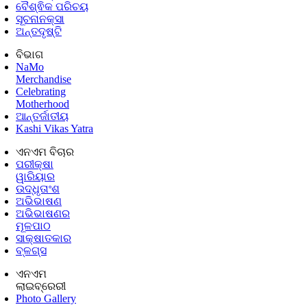
ବୈଶ୍ଵିକ ପରିଚୟ
ସୂଚନାନକ୍ସା
ଅନ୍ତଦୃଷ୍ଟି
ବିଭାଗ
NaMo
Merchandise
Celebrating
Motherhood
ଆନ୍ତର୍ଜାତୀୟ
Kashi Vikas Yatra
ଏନଏମ ବିଚାର
ପରୀକ୍ଷା
ୱାରିୟାର
ଉଦ୍ଧୃତାଂଶ
ଅଭିଭାଷଣ
ଅଭିଭାଷଣର
ମୂଳପାଠ
ସାକ୍ଷାତକାର
ବ୍ଳଗ୍ସ
ଏନଏମ
ଲାଇବ୍ରେରୀ
Photo Gallery