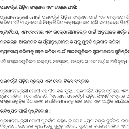
ପରବର୍ତ୍ତୀ ପିଢ଼ିର ସଂସ୍କାର ଏବଂ ଟାସ୍କଫୋର୍ସ:
ପ୍ରଧାନମନ୍ତ୍ରୀ ମୋଦୀ ପରବର୍ତ୍ତୀ ପିଢ଼ିର ସଂସ୍କାର ପାଇଁ ଏକ ଟାସ୍କଫୋ
କରିବ। ଏହି ଟାସ୍କଫୋର୍ସ ନିମ୍ନଲିଖିତ ଲକ୍ଷ୍ୟହାସଲ ଲାଗି ସମୟବଦ୍ଧ ଭିତ୍
ଷ୍ଟାର୍ଟଅପ୍, ଏମଏସଏମଇ ଏବଂ ଉଦ୍ୟୋଗୀମାନଙ୍କ ପାଇଁ ଅନୁପାଳନ ଖର୍ଚ୍ଚ ହ
ମନଇଚ୍ଛା ଆଇନଗତ କାର୍ଯ୍ୟାନୁଷ୍ଠାନର ଭୟରୁ ମୁକ୍ତି ପ୍ରଦାନ କରିବା
ବ୍ୟବସାୟ କରିବାକୁ ସହଜ କରିବା ପାଇଁ ଆଇନଗୁଡ଼ିକର ସୁଗମୀକରଣ ସୁନିଶ୍ଚି
ଏହି ସଂସ୍କାରଗୁଡ଼ିକର ଲକ୍ଷ୍ୟ ନବସୃଜନ, ଉଦ୍ୟୋଗ ଏବଂ ଆର୍ଥିକ ଅଭିବୃଦ୍ଧ
ପରବର୍ତ୍ତୀ ପିଢ଼ିର ଦ୍ରବ୍ୟ ଏବଂ ସେବା ଟିକସ ସଂସ୍କାର
:
ପ୍ରଧାନମନ୍ତ୍ରୀ ମୋଦୀ ଏହି ଦୀପାବଳି ସୁଦ୍ଧା ପରବର୍ତ୍ତୀ ପିଢ଼ିର ଦ୍ରବ୍ୟ 
ହ୍ରାସ କରିବା । ସେ କହିଛନ୍ତି, "ସରକାର ପରବର୍ତ୍ତୀ ପିଢ଼ିର ଜିଏସଟି ସଂ
ସଂସ୍କାରଗୁଡ଼ିକ ସିଧାସଳଖ ନାଗରିକମାନଙ୍କୁ ଲାଭ ଦେବ ଏବଂ ଆର୍ଥିକ କାର୍ଯ୍ୟ
ଭବିଷ୍ୟତ ପାଇଁ ଦୃଷ୍ଟିକୋଣ :
ପ୍ରଧାନମନ୍ତ୍ରୀ ମୋଦୀ ପୁନର୍ବାର କହିଛନ୍ତି ଯେ ଅନ୍ୟମାନଙ୍କ ଦୁର୍ବଳତା ଉପର
ବିଶ୍ବରେ, ଭାରତର କ୍ଷମତାକୁ ସୁଦୃଢ଼ କରିବା, ସୁଯୋଗ ବିସ୍ତାର କରିବା ଏ