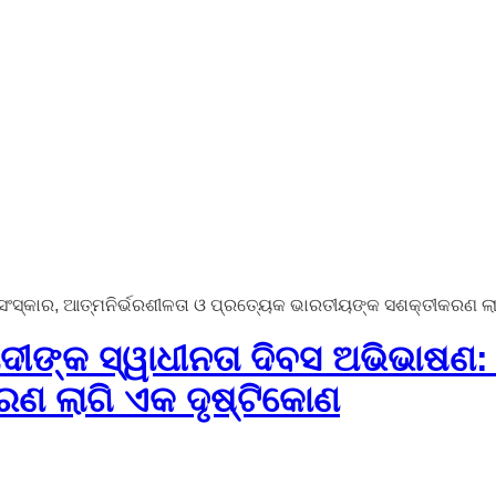
: ସଂସ୍କାର, ଆତ୍ମନିର୍ଭରଶୀଳତା ଓ ପ୍ରତ୍ୟେକ ଭାରତୀୟଙ୍କ ସଶକ୍ତୀକରଣ ଲ
ଦୀଙ୍କ ସ୍ୱାଧୀନତା ଦିବସ ଅଭିଭାଷଣ: 
ଣ ଲାଗି ଏକ ଦୃଷ୍ଟିକୋଣ