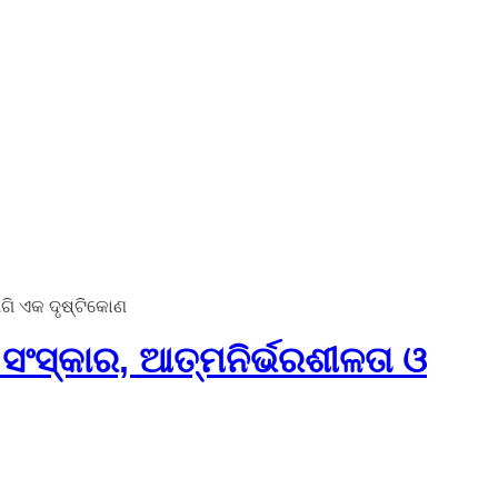
ାଗି ଏକ ଦୃଷ୍ଟିକୋଣ
ସଂସ୍କାର, ଆତ୍ମନିର୍ଭରଶୀଳତା ଓ