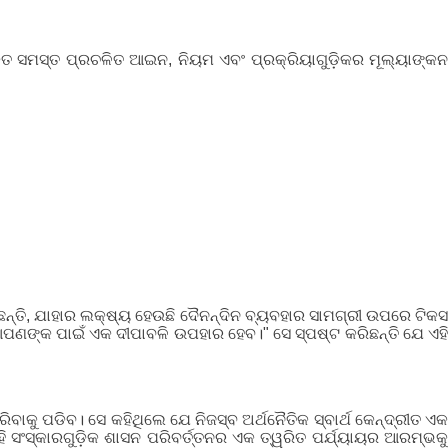
ଜଡିତ ସମସ୍ତ ପ୍ରଚଳିତ ଆଇନ, ନିୟମ ଏବଂ ପ୍ରକ୍ରିୟାଗୁଡ଼ିକର ମୂଲ୍ୟାଙ୍କନ
କରିଛନ୍ତି, ଯାହାର ଲକ୍ଷ୍ୟ ହେଉଛି ଦୈନନ୍ଦିନ ବ୍ୟବହାର ସାମଗ୍ରୀ ଉପରେ ଟିକସ
 ଆପଣଙ୍କ ପାଇଁ ଏକ ଦୀପାବଳି ଉପହାର ହେବ।" ସେ ସ୍ପଷ୍ଟ କରିଛନ୍ତି ଯେ ଏହି
ିବାକୁ ପଡିବ। ସେ କହିଥିଲେ ଯେ ନିଜସ୍ବ ଅର୍ଥନୈତିକ ସ୍ବାର୍ଥ କେନ୍ଦ୍ରୀତ ଏକ
 ସଂସ୍କାରଗୁଡ଼ିକ ଶାସନ ପରିବର୍ତ୍ତନର ଏକ ତ୍ୱରିତ ପର୍ଯ୍ୟାୟର ଆରମ୍ଭକୁ