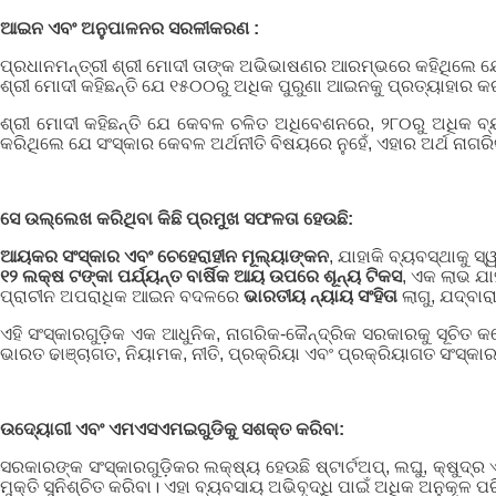
ଆଇନ ଏବଂ ଅନୁପାଳନର ସରଳୀକରଣ :
ପ୍ରଧାନମନ୍ତ୍ରୀ ଶ୍ରୀ ମୋଦୀ ତାଙ୍କ ଅଭିଭାଷଣର ଆରମ୍ଭରେ କହିଥିଲେ ଯେ 
ଶ୍ରୀ ମୋଦୀ କହିଛନ୍ତି ଯେ ୧୫୦୦ରୁ ଅଧିକ ପୁରୁଣା ଆଇନକୁ ପ୍ରତ୍ୟାହାର କ
ଶ୍ରୀ ମୋଦୀ କହିଛନ୍ତି ଯେ କେବଳ ଚଳିତ ଅଧିବେଶନରେ, ୨୮୦ରୁ ଅଧିକ ବ୍
କରିଥିଲେ ଯେ ସଂସ୍କାର କେବଳ ଅର୍ଥନୀତି ବିଷୟରେ ନୁହେଁ, ଏହାର ଅର୍ଥ ନାଗର
ସେ ଉଲ୍ଲେଖ କରିଥିବା କିଛି ପ୍ରମୁଖ ସଫଳତା ହେଉଛି:
ଆୟକର ସଂସ୍କାର ଏବଂ ଚେହେରାହୀନ ମୂଲ୍ୟାଙ୍କନ
, ଯାହାକି ବ୍ୟବସ୍ଥାକୁ ସ
୧୨ ଲକ୍ଷ ଟଙ୍କା ପର୍ଯ୍ୟନ୍ତ ବାର୍ଷିକ ଆୟ ଉପରେ ଶୂନ୍ୟ ଟିକସ
, ଏକ ଲାଭ ଯାହ
ପ୍ରାଚୀନ ଅପରାଧିକ ଆଇନ ବଦଳରେ
ଭାରତୀୟ ନ୍ୟାୟ ସଂହିତା
ଲାଗୁ, ଯଦ୍ବା
ଏହି ସଂସ୍କାରଗୁଡ଼ିକ ଏକ ଆଧୁନିକ, ନାଗରିକ-କୈନ୍ଦ୍ରିକ ସରକାରକୁ ସୂଚ
ଭାରତ ଢାଞ୍ଚାଗତ, ନିୟାମକ, ନୀତି, ପ୍ରକ୍ରିୟା ଏବଂ ପ୍ରକ୍ରିୟାଗତ ସଂସ୍କ
ଉଦ୍ୟୋଗୀ ଏବଂ ଏମଏସଏମଇଗୁଡିକୁ ସଶକ୍ତ କରିବା:
ସରକାରଙ୍କ ସଂସ୍କାରଗୁଡ଼ିକର ଲକ୍ଷ୍ୟ ହେଉଛି ଷ୍ଟାର୍ଟଅପ୍, ଲଘୁ, କ୍ଷୁ
ମୁକ୍ତି ସୁନିଶ୍ଚିତ କରିବା। ଏହା ବ୍ୟବସାୟ ଅଭିବୃଦ୍ଧି ପାଇଁ ଅଧିକ ଅନୁକୂଳ