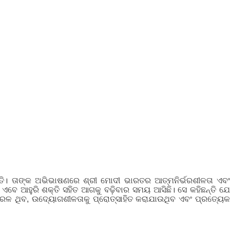
ନ୍ତି। ତାଙ୍କ ଅଭିଭାଷଣରେ ଶ୍ରୀ ମୋଦୀ ଭାରତର ଆତ୍ମନିର୍ଭରଶୀଳତା ଏବଂ
 ଏବେ ଆହୁରି ଶକ୍ତି ସହିତ ଆଗକୁ ବଢ଼ିବାର ସମୟ ଆସିଛି। ସେ କହିଛନ୍ତି ଯେ
ସରଳ ଥିବ, ଉଦ୍ୟୋଗଶୀଳତାକୁ ପ୍ରୋତ୍ସାହିତ କରାଯାଉଥିବ ଏବଂ ପ୍ରତ୍ୟେକ