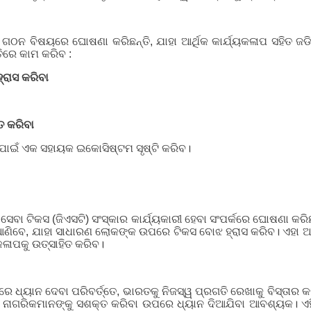
ର୍ସ ଗଠନ ବିଷୟରେ ଘୋଷଣା କରିଛନ୍ତି, ଯାହା ଆର୍ଥିକ କାର୍ଯ୍ୟକଳାପ ସହିତ 
ତିରେ କାମ କରିବ :
୍ରାସ କରିବା
ତ କରିବା
ି ପାଇଁ ଏକ ସହାୟକ ଇକୋସିଷ୍ଟମ ସୃଷ୍ଟି କରିବ।
ଏବଂ ସେବା ଟିକସ (ଜିଏସଟି) ସଂସ୍କାର କାର୍ଯ୍ୟକାରୀ ହେବା ସଂପର୍କରେ ଘୋଷଣା 
ସ୍କାର ଆଣିବେ, ଯାହା ସାଧାରଣ ଲୋକଙ୍କ ଉପରେ ଟିକସ ବୋଝ ହ୍ରାସ କରିବ। ଏହା
କଳାପକୁ ଉତ୍ସାହିତ କରିବ।
େ ଧ୍ୟାନ ଦେବା ପରିବର୍ତ୍ତେ, ଭାରତକୁ ନିଜସ୍ୱ ପ୍ରଗତି ରେଖାକୁ ବିସ୍ତାର କର
ବଂ ନାଗରିକମାନଙ୍କୁ ସଶକ୍ତ କରିବା ଉପରେ ଧ୍ୟାନ ଦିଆଯିବା ଆବଶ୍ୟକ। ଏହି