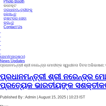
Photo Booth
କନେକ୍ଟ
ପ୍ରଧାନମନ୍ତ୍ରୀଙ୍କୁ
ଲେଖନ୍ତୁ
ରାଷ୍ଟ୍ରର ସେବା
କରନ୍ତୁ
Contact Us
ହୋମ(ମୁଖପୃଷ୍ଠା)
News Updates
ପ୍ରଧାନମନ୍ତ୍ରୀ ଶ୍ରୀ ନରେନ୍ଦ୍ର ମୋଦୀଙ୍କ ସ୍ୱାଧୀନତା ଦିବସ ଅଭିଭାଷଣ
ପ୍ରଧାନମନ୍ତ୍ରୀ ଶ୍ରୀ ନରେନ୍ଦ୍ର ମୋ
ପ୍ରତ୍ୟେକ ଭାରତୀୟଙ୍କ ସଶକ୍ତୀକର
Published By : Admin | August 15, 2025 | 10:23 IST