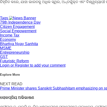
ଚିହ୍ନିତ କରେ, ଯାହା ଭାରତକୁ ଅଧିକ ସ୍ଥିର, ଅନ୍ତର୍ଭୁକ୍ତ ଏବଂ ବିଶ୍ୱବ୍ୟାପ
Tags
79th Independence Day
Citizen Engagement
Social Empowerment
Income Tax
Economy
Bhartiya Nyay Sanhita
MSME
Entrepreneurship
GST
Futuristic Reform
Login or Register to add your comment
Explore More
NEXT READ
Prime Minister shares Sanskrit Subhashitam emphasizing on spir
ଲୋକପ୍ରିୟ ଅଭିଭାଷଣ
ଶ୍ରୀରାମ ଜନ୍ମଭୂମି ମନ୍ଦିର ଧ୍ଵଜାରୋହଣ ସମାରୋହରେ ପ୍ରଧାନମନ୍ତ୍ରୀଙ