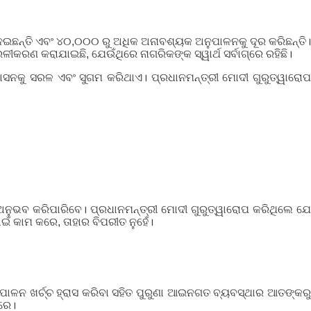
େଇଛନ୍ତି ଏବଂ ୪୦,୦୦୦ ରୁ ଅଧିକ ଅନାବଶ୍ୟକ ଅନୁପାଳନକୁ ଦୂର କରିଛନ୍ତି।
ରଣ କରାଯାଇଛି, ଯେଉଁଥିରେ ନାଗରିକଙ୍କ ସ୍ୱାର୍ଥ ସର୍ବାଗ୍ରେ ରହିଛି।
ସନକୁ ସରଳ ଏବଂ ସୁଗମ କରିଥାଏ। ପ୍ରଧାନମନ୍ତ୍ରୀ ମୋଦୀ ଗୁରୁତ୍ୱାରୋପ
ଅନୁଭବ କରିପାରିବେ। ପ୍ରଧାନମନ୍ତ୍ରୀ ମୋଦୀ ଗୁରୁତ୍ୱାରୋପ କରିଥିଲେ ଯେ
ଁ କାମ କରେ, ତାହାର ବିପରୀତ ନୁହେଁ।
ାଳନ ଖର୍ଚ୍ଚ ହ୍ରାସ କରିବା ସହିତ ପୁରୁଣା ଆଇନଗତ ବ୍ୟବସ୍ଥାର ଆତଙ୍କରୁ
କରେ।