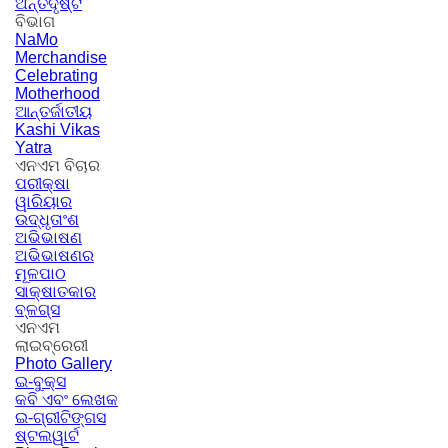
ଅନ୍ତଦୃଷ୍ଟି
ବିଭାଗ
NaMo
Merchandise
Celebrating
Motherhood
ଆନ୍ତର୍ଜାତୀୟ
Kashi Vikas
Yatra
ଏନଏମ ବିଚାର
ପରୀକ୍ଷା
ୱାରିୟାର
ଉଦ୍ଧୃତାଂଶ
ଅଭିଭାଷଣ
ଅଭିଭାଷଣର
ମୂଳପାଠ
ସାକ୍ଷାତକାର
ବ୍ଳଗ୍ସ
ଏନଏମ
ଲାଇବ୍ରେରୀ
Photo Gallery
ଇ-ବୁକ୍ସ
କବି ଏବଂ ଲେଖକ
ଇ-ଗ୍ରୀଟିଙ୍ଗସ
ଷ୍ଟଲୱାର୍ଟ