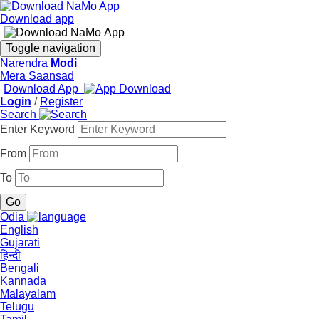
Download app
Toggle navigation
Narendra
Modi
Mera Saansad
Download App
Login
/
Register
Search
Enter Keyword
From
To
Odia
English
Gujarati
हिन्दी
Bengali
Kannada
Malayalam
Telugu