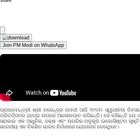
Share
Join PM Modi on WhatsApp
ପ୍ରଧାନମନ୍ତ୍ରୀ ଶ୍ରୀ ନରେନ୍ଦ୍ର ମୋଦୀ ଆଜି ୭୯ତମ ସ୍ୱାଧୀନତା ଦିବସ
ପରିବର୍ତ୍ତନର ଯାତ୍ରା ଉପରେ ଆଲୋକପାତ କରିଛନ୍ତି। ସେ କହିଛନ୍ତି ଯେ ଗତ
ସରକାର ଏକ ଆଧୁନିକ, ଦକ୍ଷ ଏବଂ ନାଗରିକ-ଅନୁକୂଳ ଇକୋସିଷ୍ଟମ ସୃଷ୍ଟି 
ଭାରତୀୟ ଏକ ବିକଶିତ ଭାରତ ନିର୍ମାଣରେ ଯୋଗଦାନ ଦେଉଥିବେ।