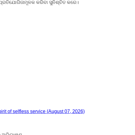
ୀ ପ୍ରତିଯୋଗିତାମୂଳକ କରିବା ସୁନିଶ୍ଚିତ କରେ।
it of selfless service (August 07, 2026)
୍କ ଅଭିଭାଷଣ