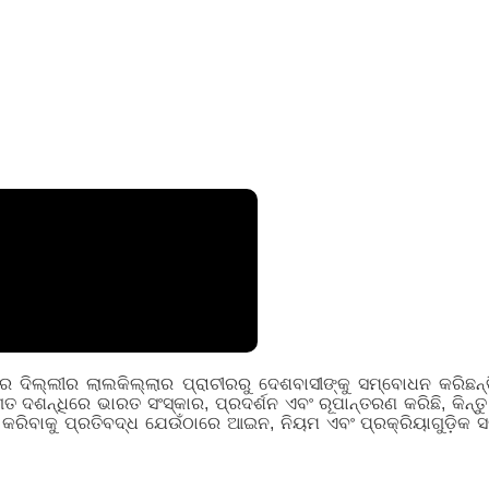
ରେ ଦିଲ୍ଲୀର ଲାଲକିଲ୍ଲାର ପ୍ରାଚୀରରୁ ଦେଶବାସୀଙ୍କୁ ସମ୍ବୋଧନ କରିଛ
 ଦଶନ୍ଧିରେ ଭାରତ ସଂସ୍କାର, ପ୍ରଦର୍ଶନ ଏବଂ ରୂପାନ୍ତରଣ କରିଛି, କିନ୍ତୁ
କରିବାକୁ ପ୍ରତିବଦ୍ଧ ଯେଉଁଠାରେ ଆଇନ, ନିୟମ ଏବଂ ପ୍ରକ୍ରିୟାଗୁଡ଼ିକ 