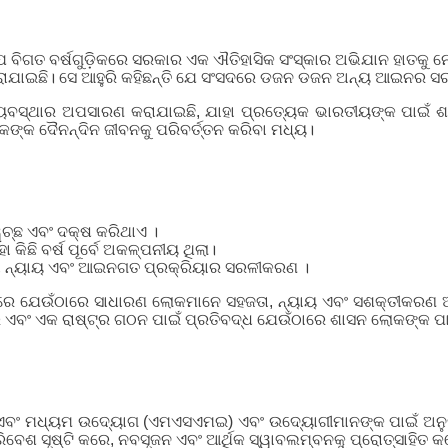
ବିଗତ ବର୍ଷଗୁଡ଼ିକରେ ସରକାର ଏକ ଐତିହାସିକ ସଂସ୍କାର ଅଭିଯାନ ହାତକୁ ନ
ରାଯାଇଛି। ସେ ଆହୁରି କହିଛନ୍ତି ଯେ ସଂସଦରେ ଡଜନ ଡଜନ ଅନ୍ୟ ଆଇନର ସରଳୀକ
ୟବସ୍ଥାର ଅପସାରଣ କରାଯାଇଛି, ଯାହା ପ୍ରତ୍ୟେକ ଭାରତୀୟଙ୍କ ପାଇଁ ଶା
ିକଙ୍କ ଦୈନନ୍ଦିନ ଜୀବନକୁ ପରିବର୍ତ୍ତନ କରିବା ମଧ୍ୟ।
୍ୱଚ୍ଛ ଏବଂ ଦକ୍ଷ କରିଥାଏ ।
ା କିଛି ବର୍ଷ ପୂର୍ବେ ଅକଳ୍ପନୀୟ ଥିଲା।
ରା ନ୍ୟାୟ ଏବଂ ଆଇନଗତ ପ୍ରକ୍ରିୟାର ସରଳୀକରଣ ।
ିତ କରେ ଯେଉଁଠାରେ ସାଧାରଣ ଲୋକମାନେ ସହଜତା, ନ୍ୟାୟ ଏବଂ ସଶକ୍ତୀକରଣ 
ାର ଏବଂ ଏକ ରାଷ୍ଟ୍ର ଗଠନ ପାଇଁ ପ୍ରତିବଦ୍ଧ ଯେଉଁଠାରେ ଶାସନ ଲୋକଙ୍କ ପାଇ
ଦ୍ର ଏବଂ ମଧ୍ୟମ ଉଦ୍ୟୋଗ (ଏମଏସଏମଇ) ଏବଂ ଉଦ୍ୟୋଗୀମାନଙ୍କ ପାଇଁ ଅନୁପ
 ପରିବେଶ ସୃଷ୍ଟି କରେ, ନବସୃଜନ ଏବଂ ଆର୍ଥିକ ସ୍ୱାବଲମ୍ବନକୁ ପ୍ରୋତ୍ସାହିତ 