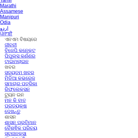
Tamil
Marathi
Assamese
Manipuri
Odia
اردو
ਪੰਜਾਬੀ
ଏନଏମ ବିଷୟରେ
ଜୀବନୀ
ବିଜେପି କନେକ୍ଟ
ପିପୁଲ୍ସ କର୍ଣ୍ଣର
ଟାଇମଲାଇନ
ଖବର
ସଦ୍ୟତମ ଖବର
ମିଡିଆ କଭରେଜ
ସମାଚାର ପତ୍ରିକା
ରିଫ୍ଲେକ୍ସନ
ଟ୍ୟୁନ ଇନ
ମନ କି ବାତ
ପ୍ରତ୍ୟକ୍ଷ
ଦେଖନ୍ତୁ
ଶାସନ
ଶାସନ ପ୍ରତିମାନ
ବୈଶ୍ଵିକ ପରିଚୟ
ସୂଚନାନକ୍ସା