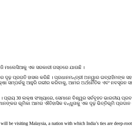
ଆଜି ମାଲେସିଆକୁ ଏକ ସରକାରୀ ଗସ୍ତରେ ଯାଉଛି ।
ୟରେ ଦୃଢ଼ ପ୍ରଗତି ହାସଲ କରିଛି । ପ୍ରଧାନମନ୍ତ୍ରୀ ଅନୱାର ଇବ୍ରାହିମଙ୍
ୁରକ୍ଷା ସମ୍ପର୍କକୁ ଆହୁରି ଗଭୀର କରିବାକୁ, ଆମର ଅର୍ଥନୈତିକ ଏବଂ ନବସୃଜନ
 । ପ୍ରାୟ 30 ଲକ୍ଷ ସଂଖ୍ୟାରେ, ସେମାନେ ବିଶ୍ୱର ସର୍ବବୃହତ ଭାରତୀୟ ପ୍
ନଙ୍କର ଭୂମିକା ଆମର ଐତିହାସିକ ବନ୍ଧୁତାକୁ ଏକ ଦୃଢ଼ ଭିତ୍ତିଭୂମି ପ୍ରଦା
will be visiting Malaysia, a nation with which India’s ties are deep-ro