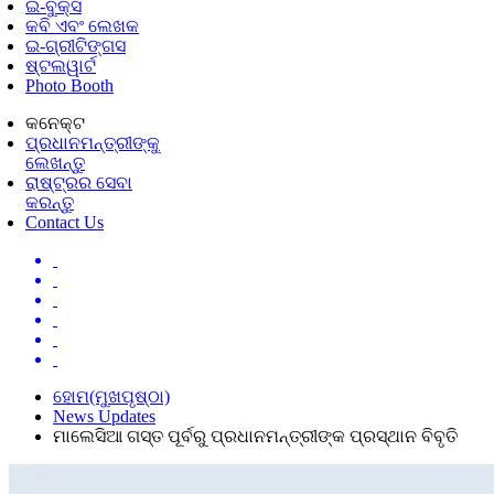
ଇ-ବୁକ୍ସ
କବି ଏବଂ ଲେଖକ
ଇ-ଗ୍ରୀଟିଙ୍ଗସ
ଷ୍ଟଲୱାର୍ଟ
Photo Booth
କନେକ୍ଟ
ପ୍ରଧାନମନ୍ତ୍ରୀଙ୍କୁ
ଲେଖନ୍ତୁ
ରାଷ୍ଟ୍ରର ସେବା
କରନ୍ତୁ
Contact Us
ହୋମ(ମୁଖପୃଷ୍ଠା)
News Updates
ମାଲେସିଆ ଗସ୍ତ ପୂର୍ବରୁ ପ୍ରଧାନମନ୍ତ୍ରୀଙ୍କ ପ୍ରସ୍ଥାନ ବିବୃତି