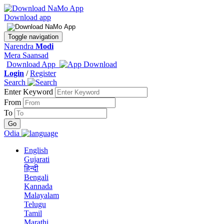
Download app
Toggle navigation
Narendra
Modi
Mera Saansad
Download App
Login
/
Register
Search
Enter Keyword
From
To
Odia
English
Gujarati
हिन्दी
Bengali
Kannada
Malayalam
Telugu
Tamil
Marathi