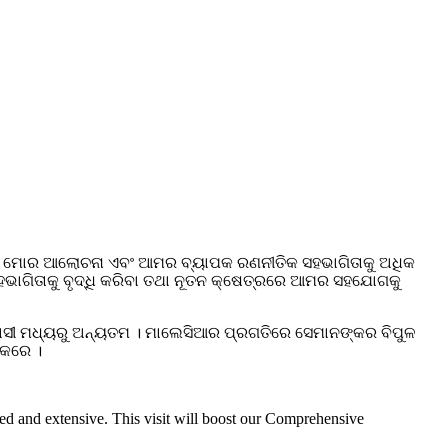
କ ସହ ମୋର ଆଲୋଚନା ଏବଂ ଆମର ବ୍ୟାପକ ରଣନୀତିକ ସହଭାଗିତାକୁ ଅଧିକ
 ସହଭାଗିତାକୁ ବୃଦ୍ଧି କରିବା ତଥା ନୂତନ କ୍ଷେତ୍ରରେ ଆମର ସହଯୋଗକୁ
ରବାସୀ ମଧ୍ୟରୁ ଅନ୍ୟତମ । ମାଲେସିଆର ପ୍ରଗତିରେ ସେମାନଙ୍କର ବିପୁଳ
ନ କରେ ।
oted and extensive. This visit will boost our Comprehensive