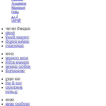
Assamese
Manipuri
Odia
اردو
ਪੰਜਾਬੀ
ଏନଏମ ବିଷୟରେ
ଜୀବନୀ
ବିଜେପି କନେକ୍ଟ
ପିପୁଲ୍ସ କର୍ଣ୍ଣର
ଟାଇମଲାଇନ
ଖବର
ସଦ୍ୟତମ ଖବର
ମିଡିଆ କଭରେଜ
ସମାଚାର ପତ୍ରିକା
ରିଫ୍ଲେକ୍ସନ
ଟ୍ୟୁନ ଇନ
ମନ କି ବାତ
ପ୍ରତ୍ୟକ୍ଷ
ଦେଖନ୍ତୁ
ଶାସନ
ଶାସନ ପ୍ରତିମାନ