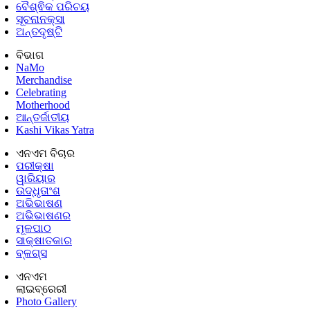
ବୈଶ୍ଵିକ ପରିଚୟ
ସୂଚନାନକ୍ସା
ଅନ୍ତଦୃଷ୍ଟି
ବିଭାଗ
NaMo
Merchandise
Celebrating
Motherhood
ଆନ୍ତର୍ଜାତୀୟ
Kashi Vikas Yatra
ଏନଏମ ବିଚାର
ପରୀକ୍ଷା
ୱାରିୟାର
ଉଦ୍ଧୃତାଂଶ
ଅଭିଭାଷଣ
ଅଭିଭାଷଣର
ମୂଳପାଠ
ସାକ୍ଷାତକାର
ବ୍ଳଗ୍ସ
ଏନଏମ
ଲାଇବ୍ରେରୀ
Photo Gallery