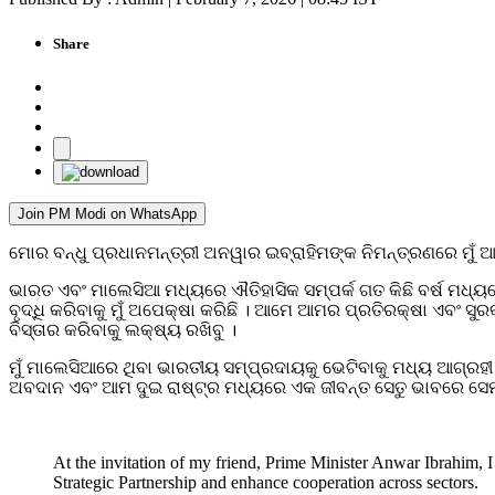
Share
Join PM Modi on WhatsApp
ମୋର ବନ୍ଧୁ ପ୍ରଧାନମନ୍ତ୍ରୀ ଅନୱାର ଇବ୍ରାହିମଙ୍କ ନିମନ୍ତ୍ରଣରେ ମୁଁ 
ଭାରତ ଏବଂ ମାଲେସିଆ ମଧ୍ୟରେ ଐତିହାସିକ ସମ୍ପର୍କ ଗତ କିଛି ବର୍ଷ ମଧ୍
ବୃଦ୍ଧି କରିବାକୁ ମୁଁ ଅପେକ୍ଷା କରିଛି । ଆମେ ଆମର ପ୍ରତିରକ୍ଷା ଏବଂ ସ
ବିସ୍ତାର କରିବାକୁ ଲକ୍ଷ୍ୟ ରଖିବୁ ।
ମୁଁ ମାଲେସିଆରେ ଥିବା ଭାରତୀୟ ସମ୍ପ୍ରଦାୟକୁ ଭେଟିବାକୁ ମଧ୍ୟ ଆଗ୍ରହୀ
ଅବଦାନ ଏବଂ ଆମ ଦୁଇ ରାଷ୍ଟ୍ର ମଧ୍ୟରେ ଏକ ଜୀବନ୍ତ ସେତୁ ଭାବରେ ସେମା
At the invitation of my friend, Prime Minister Anwar Ibrahim, I 
Strategic Partnership and enhance cooperation across sectors.