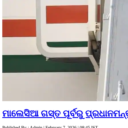
ମାଲେସିଆ ଗସ୍ତ ପୂର୍ବରୁ ପ୍ରଧାନମନ୍ତ
Published By : Admin | February 7, 2026 | 08:45 IST