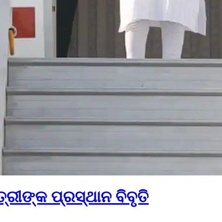
୍ରୀଙ୍କ ପ୍ରସ୍ଥାନ ବିବୃତି