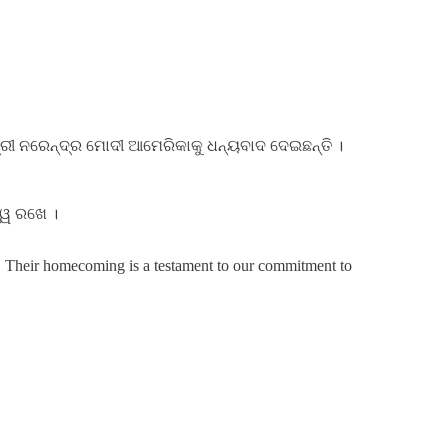
୍ରୀ ନରେନ୍ଦ୍ର ମୋଦୀ ଆମେରିକାକୁ ଧନ୍ୟବାଦ ଦେଇଛନ୍ତି ।
ତ୍ୱ ରଖେ ।
ce. Their homecoming is a testament to our commitment to