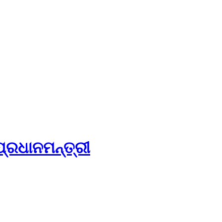
ପ୍ରଧାନମନ୍ତ୍ରୀ