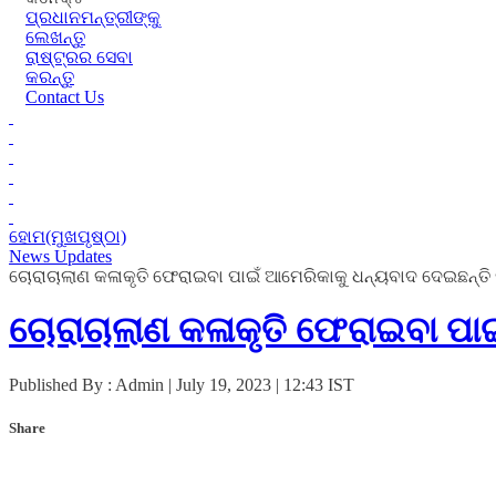
ପ୍ରଧାନମନ୍ତ୍ରୀଙ୍କୁ
ଲେଖନ୍ତୁ
ରାଷ୍ଟ୍ରର ସେବା
କରନ୍ତୁ
Contact Us
ହୋମ(ମୁଖପୃଷ୍ଠା)
News Updates
ଚୋରାଚାଲାଣ କଳାକୃତି ଫେରାଇବା ପାଇଁ ଆମେରିକାକୁ ଧନ୍ୟବାଦ ଦେଇଛନ୍ତି 
ଚୋରାଚାଲାଣ କଳାକୃତି ଫେରାଇବା ପାଇ
Published By : Admin | July 19, 2023 | 12:43 IST
Share