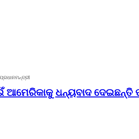
ପ୍ରଧାନମନ୍ତ୍ରୀ
ଁ ଆମେରିକାକୁ ଧନ୍ୟବାଦ ଦେଇଛନ୍ତି 