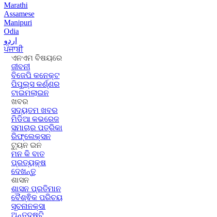
Marathi
Assamese
Manipuri
Odia
اردو
ਪੰਜਾਬੀ
ଏନଏମ ବିଷୟରେ
ଜୀବନୀ
ବିଜେପି କନେକ୍ଟ
ପିପୁଲ୍ସ କର୍ଣ୍ଣର
ଟାଇମଲାଇନ
ଖବର
ସଦ୍ୟତମ ଖବର
ମିଡିଆ କଭରେଜ
ସମାଚାର ପତ୍ରିକା
ରିଫ୍ଲେକ୍ସନ
ଟ୍ୟୁନ ଇନ
ମନ କି ବାତ
ପ୍ରତ୍ୟକ୍ଷ
ଦେଖନ୍ତୁ
ଶାସନ
ଶାସନ ପ୍ରତିମାନ
ବୈଶ୍ଵିକ ପରିଚୟ
ସୂଚନାନକ୍ସା
ଅନ୍ତଦୃଷ୍ଟି