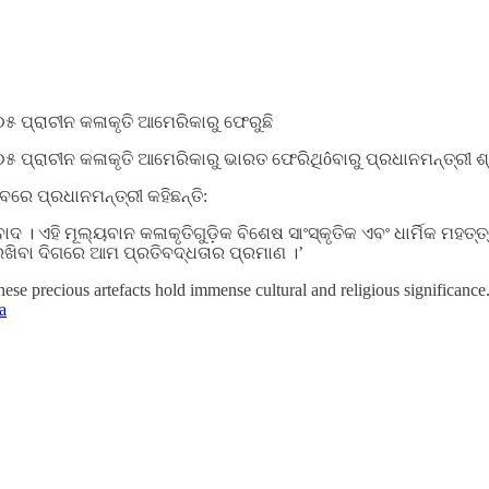
୫ ପ୍ରାଚୀନ କଳାକୃତି ଆମେରିକାରୁ ଫେରୁଛି
୫ ପ୍ରାଚୀନ କଳାକୃତି ଆମେରିକାରୁ ଭାରତ ଫେରିଥିôବାରୁ ପ୍ରଧାନମନ୍ତ୍ରୀ ଶ
ବରେ ପ୍ରଧାନମନ୍ତ୍ରୀ କହିଛନ୍ତି:
ଦ । ଏହି ମୂଲ୍ୟବାନ କଳାକୃତିଗୁଡ଼ିକ ବିଶେଷ ସାଂସ୍କୃତିକ ଏବଂ ଧାର୍ମିକ ମହତ୍
ରଖିବା ଦିଗରେ ଆମ ପ୍ରତିବଦ୍ଧତାର ପ୍ରମାଣ ।’
hese precious artefacts hold immense cultural and religious significan
a