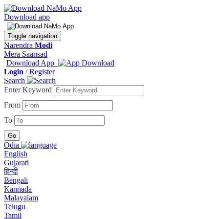
Download app
Toggle navigation
Narendra
Modi
Mera Saansad
Download App
Login
/
Register
Search
Enter Keyword
From
To
Odia
English
Gujarati
हिन्दी
Bengali
Kannada
Malayalam
Telugu
Tamil