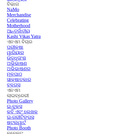
ବିଭାଗ
NaMo
Merchandise
Celebrating
Motherhood
ଆନ୍ତର୍ଜାତୀୟ
Kashi Vikas Yatra
ଏନଏମ ବିଚାର
ପରୀକ୍ଷା
ୱାରିୟାର
ଉଦ୍ଧୃତାଂଶ
ଅଭିଭାଷଣ
ଅଭିଭାଷଣର
ମୂଳପାଠ
ସାକ୍ଷାତକାର
ବ୍ଳଗ୍ସ
ଏନଏମ
ଲାଇବ୍ରେରୀ
Photo Gallery
ଇ-ବୁକ୍ସ
କବି ଏବଂ ଲେଖକ
ଇ-ଗ୍ରୀଟିଙ୍ଗସ
ଷ୍ଟଲୱାର୍ଟ
Photo Booth
କନେକ୍ଟ