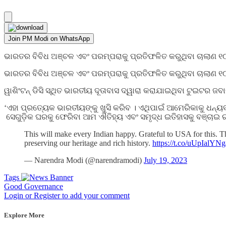
Join PM Modi on WhatsApp
ଭାରତର ବିବିଧ ଅଞ୍ଚଳ ଏବଂ ପରମ୍ପରାକୁ ପ୍ରତିଫଳିତ କରୁଥିବା ଚାଲାଣ ୧୦
ଭାରତର ବିବିଧ ଅଞ୍ଚଳ ଏବଂ ପରମ୍ପରାକୁ ପ୍ରତିଫଳିତ କରୁଥିବା ଚାଲାଣ ୧୦
ୱାଶିଂଟନ୍ ଡିସି ସ୍ଥିତ ଭାରତୀୟ ଦୂତାବାସ ଦ୍ୱାରା କରାଯାଇଥିବା ଟୁଇଟର ଜବା
‘ଏହା ପ୍ରତ୍ୟେକ ଭାରତୀୟଙ୍କୁ ଖୁସି କରିବ । ଏଥିପାଇଁ ଆମେରିକାକୁ ଧନ୍ୟବା
ସେଗୁଡ଼ିକ ଘରକୁ ଫେରିବା ଆମ ଐତିହ୍ୟ ଏବଂ ସମୃଦ୍ଧ ଇତିହାସକୁ ବଞ୍ଚାଇ 
This will make every Indian happy. Grateful to USA for this. T
preserving our heritage and rich history.
https://t.co/uUpIalYNg
— Narendra Modi (@narendramodi)
July 19, 2023
Tags
Good Governance
Login or Register to add your comment
Explore More