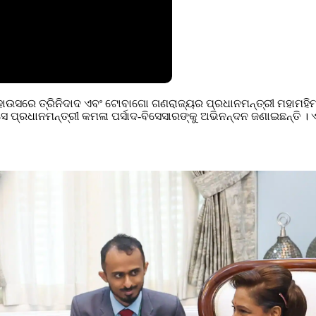
ାଉସରେ ତ୍ରିନିଦାଦ ଏବଂ ଟୋବାଗୋ ଗଣରାଜ୍ୟର ପ୍ରଧାନମନ୍ତ୍ରୀ ମହାମହିମ ଶ୍
 ସେ ପ୍ରଧାନମନ୍ତ୍ରୀ କମଳା ପର୍ସାଦ-ବିସେସାରଙ୍କୁ ଅଭିନନ୍ଦନ ଜଣାଇଛନ୍ତି । 