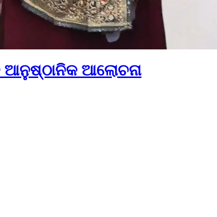
କ ଆନୁଷ୍ଠାନିକ ଆଲୋଚନା