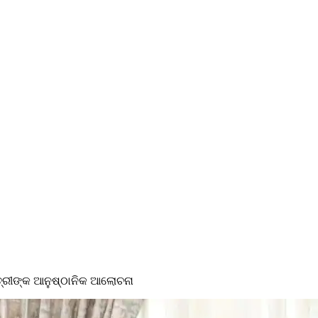
ତ୍ରୀଙ୍କ ଆନୁଷ୍ଠାନିକ ଆଲୋଚନା