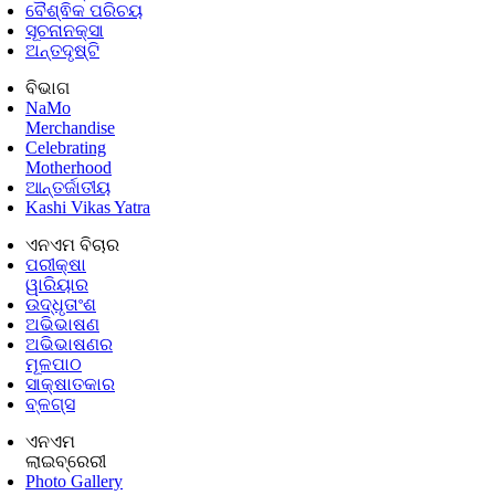
ବୈଶ୍ଵିକ ପରିଚୟ
ସୂଚନାନକ୍ସା
ଅନ୍ତଦୃଷ୍ଟି
ବିଭାଗ
NaMo
Merchandise
Celebrating
Motherhood
ଆନ୍ତର୍ଜାତୀୟ
Kashi Vikas Yatra
ଏନଏମ ବିଚାର
ପରୀକ୍ଷା
ୱାରିୟାର
ଉଦ୍ଧୃତାଂଶ
ଅଭିଭାଷଣ
ଅଭିଭାଷଣର
ମୂଳପାଠ
ସାକ୍ଷାତକାର
ବ୍ଳଗ୍ସ
ଏନଏମ
ଲାଇବ୍ରେରୀ
Photo Gallery