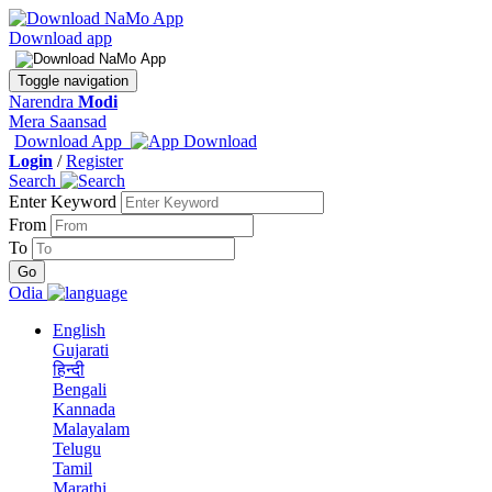
Download app
Toggle navigation
Narendra
Modi
Mera Saansad
Download App
Login
/
Register
Search
Enter Keyword
From
To
Odia
English
Gujarati
हिन्दी
Bengali
Kannada
Malayalam
Telugu
Tamil
Marathi