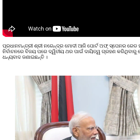
ପ୍ରଧାନମନ୍ତ୍ରୀ ଶ୍ରୀ ନରେନ୍ଦ୍ର ମୋଦୀ ଆଜି ପୋର୍ଟ ଅଫ୍ ସ୍ପେନର ରେଡ ହ
ନିର୍ବାଚନରେ ​​ବିଜୟ ପରେ ଦ୍ୱିତୀୟ ଥର ପାଇଁ ଦାୟିତ୍ୱ ଗ୍ରହଣ କରିଥିବାରୁ
ଧନ୍ୟବାଦ ଜଣାଇଛନ୍ତି ।