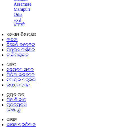
Assamese
Manipuri
Odia
اردو
ਪੰਜਾਬੀ
ଏନଏମ ବିଷୟରେ
ଜୀବନୀ
ବିଜେପି କନେକ୍ଟ
ପିପୁଲ୍ସ କର୍ଣ୍ଣର
ଟାଇମଲାଇନ
ଖବର
ସଦ୍ୟତମ ଖବର
ମିଡିଆ କଭରେଜ
ସମାଚାର ପତ୍ରିକା
ରିଫ୍ଲେକ୍ସନ
ଟ୍ୟୁନ ଇନ
ମନ କି ବାତ
ପ୍ରତ୍ୟକ୍ଷ
ଦେଖନ୍ତୁ
ଶାସନ
ଶାସନ ପ୍ରତିମାନ