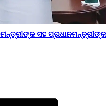
ମନ୍ତ୍ରୀଙ୍କ ସହ ପ୍ରଧାନମନ୍ତ୍ରୀଙ୍