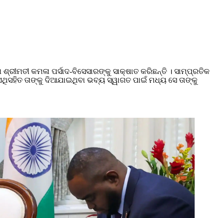
ରୀମତୀ କମଳା ପର୍ସାଦ-ବିସେସାରଙ୍କୁ ସାକ୍ଷାତ କରିଛନ୍ତି । ସାମ୍ପ୍ରତିକ
ଏଥିସହିତ ତାଙ୍କୁ ଦିଆଯାଇଥିବା ଭବ୍ୟ ସ୍ୱାଗତ ପାଇଁ ମଧ୍ୟ ସେ ତାଙ୍କୁ