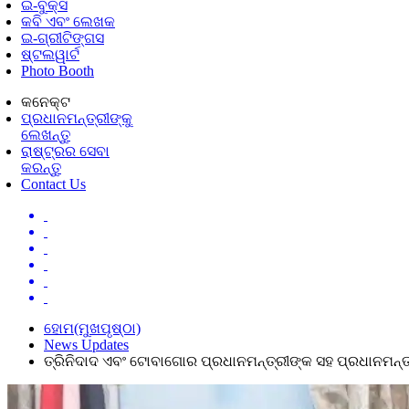
ଇ-ବୁକ୍ସ
କବି ଏବଂ ଲେଖକ
ଇ-ଗ୍ରୀଟିଙ୍ଗସ
ଷ୍ଟଲୱାର୍ଟ
Photo Booth
କନେକ୍ଟ
ପ୍ରଧାନମନ୍ତ୍ରୀଙ୍କୁ
ଲେଖନ୍ତୁ
ରାଷ୍ଟ୍ରର ସେବା
କରନ୍ତୁ
Contact Us
ହୋମ(ମୁଖପୃଷ୍ଠା)
News Updates
ତ୍ରିନିଦାଦ ଏବଂ ଟୋବାଗୋର ପ୍ରଧାନମନ୍ତ୍ରୀଙ୍କ ସହ ପ୍ରଧାନମନ୍