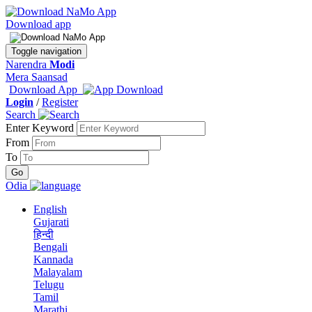
Download app
Toggle navigation
Narendra
Modi
Mera Saansad
Download App
Login
/
Register
Search
Enter Keyword
From
To
Odia
English
Gujarati
हिन्दी
Bengali
Kannada
Malayalam
Telugu
Tamil
Marathi