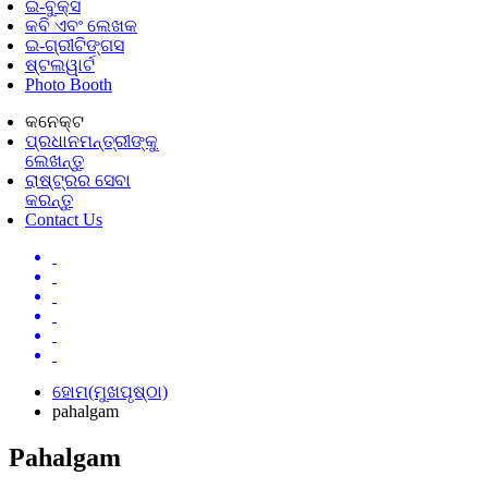
ଇ-ବୁକ୍ସ
କବି ଏବଂ ଲେଖକ
ଇ-ଗ୍ରୀଟିଙ୍ଗସ
ଷ୍ଟଲୱାର୍ଟ
Photo Booth
କନେକ୍ଟ
ପ୍ରଧାନମନ୍ତ୍ରୀଙ୍କୁ
ଲେଖନ୍ତୁ
ରାଷ୍ଟ୍ରର ସେବା
କରନ୍ତୁ
Contact Us
ହୋମ(ମୁଖପୃଷ୍ଠା)
pahalgam
Pahalgam