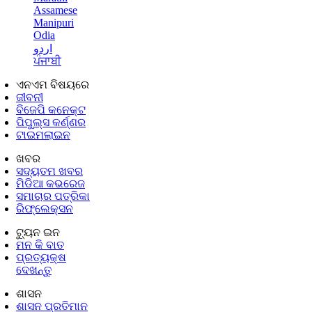
Assamese
Manipuri
Odia
اردو
ਪੰਜਾਬੀ
ଏନଏମ ବିଷୟରେ
ଜୀବନୀ
ବିଜେପି କନେକ୍ଟ
ପିପୁଲ୍ସ କର୍ଣ୍ଣର
ଟାଇମଲାଇନ
ଖବର
ସଦ୍ୟତମ ଖବର
ମିଡିଆ କଭରେଜ
ସମାଚାର ପତ୍ରିକା
ରିଫ୍ଲେକ୍ସନ
ଟ୍ୟୁନ ଇନ
ମନ କି ବାତ
ପ୍ରତ୍ୟକ୍ଷ
ଦେଖନ୍ତୁ
ଶାସନ
ଶାସନ ପ୍ରତିମାନ