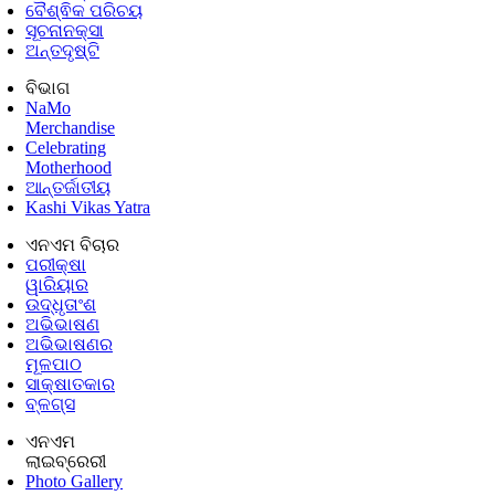
ବୈଶ୍ଵିକ ପରିଚୟ
ସୂଚନାନକ୍ସା
ଅନ୍ତଦୃଷ୍ଟି
ବିଭାଗ
NaMo
Merchandise
Celebrating
Motherhood
ଆନ୍ତର୍ଜାତୀୟ
Kashi Vikas Yatra
ଏନଏମ ବିଚାର
ପରୀକ୍ଷା
ୱାରିୟାର
ଉଦ୍ଧୃତାଂଶ
ଅଭିଭାଷଣ
ଅଭିଭାଷଣର
ମୂଳପାଠ
ସାକ୍ଷାତକାର
ବ୍ଳଗ୍ସ
ଏନଏମ
ଲାଇବ୍ରେରୀ
Photo Gallery