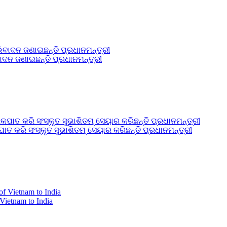
ବାଦନ ଜଣାଇଛନ୍ତି ପ୍ରଧାନମନ୍ତ୍ରୀ
କରି ସଂସ୍କୃତ ସୁଭାଶିତମ୍ ସେୟାର କରିଛନ୍ତି ପ୍ରଧାନମନ୍ତ୍ରୀ
 Vietnam to India