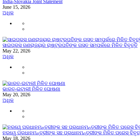
India-Slovakia Joint Statement
June 15, 2026
ଅଧିକ
ସାଇପ୍ରସ ଗଣରାଜ୍ୟର ରାଷ୍ଟ୍ରପତିଙ୍କ ଗସ୍ତ ସମ୍ପର୍କରେ ମିଳିତ ବିବୃତ୍ତି
May 22, 2026
ଅଧିକ
ଭାରତ-ଇଟାଲୀ ମିଳିତ ଘୋଷଣା
May 20, 2026
ଅଧିକ
ନରୱେ ପ୍ରଧାନମନ୍ତ୍ରୀଙ୍କ ସହ ପ୍ରଧାନମନ୍ତ୍ରୀଙ୍କ ମିଳିତ ପ୍ରେସ୍ ବିବୃତ୍
May 18, 2026