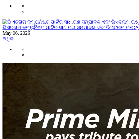
ଭିଏତନାମ କମ୍ୟୁନିଷ୍ଟ ପାର୍ଟିର ସାଧାରଣ ସମ୍ପାଦକ ଏବଂ ଭିଏତନାମ ରାଷ୍ଟ୍ର
May 06, 2026
ଅଧିକ