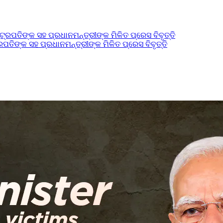
ପତିଙ୍କ ସହ ପ୍ରଧାନମନ୍ତ୍ରୀଙ୍କ ମିଳିତ ପ୍ରେସ ବିବୃତ୍ତି