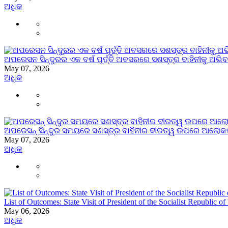
ଅଧିକ
ଅପରେସନ ସିନ୍ଦୁରର ଏକ ବର୍ଷ ପୂର୍ତ୍ତି ଅବସରରେ ସଶସ୍ତ୍ର ବାହିନୀକୁ ଅଭି
May 07, 2026
ଅଧିକ
ଅପରେସନ୍ ସିନ୍ଦୁର ସମୟରେ ସଶସ୍ତ୍ର ବାହିନୀର ବୀରତ୍ୱ ଉପରେ ଆଲୋକପାତ 
May 07, 2026
ଅଧିକ
List of Outcomes: State Visit of President of the Socialist Republic of
May 06, 2026
ଅଧିକ