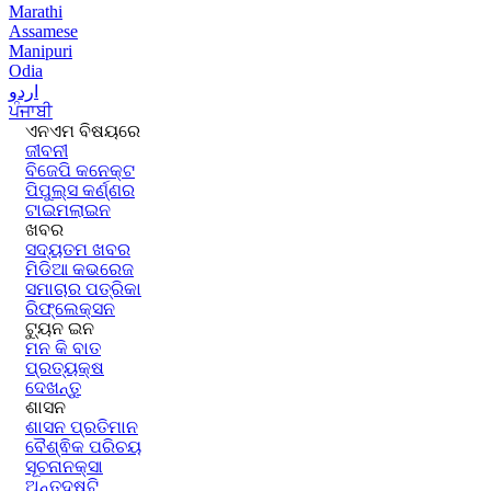
Marathi
Assamese
Manipuri
Odia
اردو
ਪੰਜਾਬੀ
ଏନଏମ ବିଷୟରେ
ଜୀବନୀ
ବିଜେପି କନେକ୍ଟ
ପିପୁଲ୍ସ କର୍ଣ୍ଣର
ଟାଇମଲାଇନ
ଖବର
ସଦ୍ୟତମ ଖବର
ମିଡିଆ କଭରେଜ
ସମାଚାର ପତ୍ରିକା
ରିଫ୍ଲେକ୍ସନ
ଟ୍ୟୁନ ଇନ
ମନ କି ବାତ
ପ୍ରତ୍ୟକ୍ଷ
ଦେଖନ୍ତୁ
ଶାସନ
ଶାସନ ପ୍ରତିମାନ
ବୈଶ୍ଵିକ ପରିଚୟ
ସୂଚନାନକ୍ସା
ଅନ୍ତଦୃଷ୍ଟି