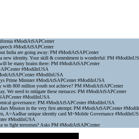
alifornia #ModiAtSAPCenter
s speech #ModiAtSAPCenter
about India are going away: PM #ModiAtSAPCenter
a a new identity. Your skill & commitment is wonderful: PM #ModiInU
re will be many brains there: PM #ModiAtSAPCenter
iAtSAPCenter #ModiInUSA
M #ModiAtSAPCenter #ModiInUSA
e, says Prime Minister #ModiAtSAPCenter #ModiInUSA
untry with 800 million youth not achieve? PM #ModiAtSAPCenter
 today. We need to mitigate these menaces: PM #ModiAtSAPCenter
iAtSAPCenter #ModiInUSA
economical governance: PM #ModiAtSAPCenter #ModiInUSA
 Mars Mission in the very first attempt: PM #ModiAtSAPCenter #Mod
gram, A=Aadhar unique identity card M=Mobile Governance #ModiInU
Center #ModiInUSA
t take to fight terrorism? Asks PM #ModiAtSAPCenter