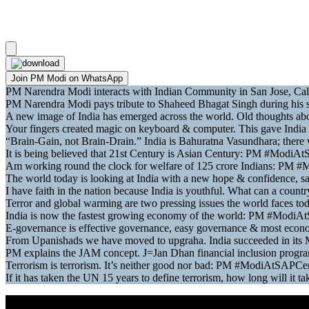
Join PM Modi on WhatsApp
PM Narendra Modi interacts with Indian Community in San Jose, C
PM Narendra Modi pays tribute to Shaheed Bhagat Singh during hi
A new image of India has emerged across the world. Old thoughts 
Your fingers created magic on keyboard & computer. This gave Indi
“Brain-Gain, not Brain-Drain.” India is Bahuratna Vasundhara; the
It is being believed that 21st Century is Asian Century: PM #Mod
Am working round the clock for welfare of 125 crore Indians: P
The world today is looking at India with a new hope & confidenc
I have faith in the nation because India is youthful. What can a co
Terror and global warming are two pressing issues the world faces
India is now the fastest growing economy of the world: PM #Mod
E-governance is effective governance, easy governance & most 
From Upanishads we have moved to upgraha. India succeeded in its
PM explains the JAM concept. J=Jan Dhan financial inclusion pro
Terrorism is terrorism. It’s neither good nor bad: PM #ModiAtSAP
If it has taken the UN 15 years to define terrorism, how long will i