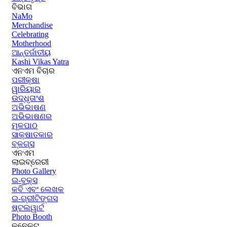
ବିଭାଗ
NaMo
Merchandise
Celebrating
Motherhood
ଆନ୍ତର୍ଜାତୀୟ
Kashi Vikas Yatra
ଏନଏମ ବିଚାର
ପରୀକ୍ଷା
ୱାରିୟାର
ଉଦ୍ଧୃତାଂଶ
ଅଭିଭାଷଣ
ଅଭିଭାଷଣର
ମୂଳପାଠ
ସାକ୍ଷାତକାର
ବ୍ଳଗ୍ସ
ଏନଏମ
ଲାଇବ୍ରେରୀ
Photo Gallery
ଇ-ବୁକ୍ସ
କବି ଏବଂ ଲେଖକ
ଇ-ଗ୍ରୀଟିଙ୍ଗସ
ଷ୍ଟଲୱାର୍ଟ
Photo Booth
କନେକ୍ଟ