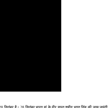
8 सितंबर है। 28 सितंबर भारत मां के वीर सपूत शहीद भगत सिंह की जन्‍म जयंती 