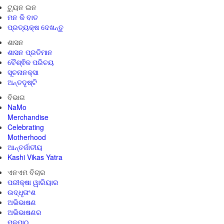
ଟ୍ୟୁନ ଇନ
ମନ କି ବାତ
ପ୍ରତ୍ୟକ୍ଷ ଦେଖନ୍ତୁ
ଶାସନ
ଶାସନ ପ୍ରତିମାନ
ବୈଶ୍ଵିକ ପରିଚୟ
ସୂଚନାନକ୍ସା
ଅନ୍ତଦୃଷ୍ଟି
ବିଭାଗ
NaMo
Merchandise
Celebrating
Motherhood
ଆନ୍ତର୍ଜାତୀୟ
Kashi Vikas Yatra
ଏନଏମ ବିଚାର
ପରୀକ୍ଷା ୱାରିୟାର
ଉଦ୍ଧୃତାଂଶ
ଅଭିଭାଷଣ
ଅଭିଭାଷଣର
ମୂଳପାଠ