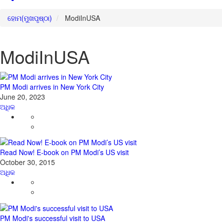
ହୋମ(ମୁଖପୃଷ୍ଠା)
ModiInUSA
ModiInUSA
PM Modi arrives in New York City
June 20, 2023
ଅଧିକ
Read Now! E-book on PM Modi’s US visit
October 30, 2015
ଅଧିକ
PM Modi's successful visit to USA