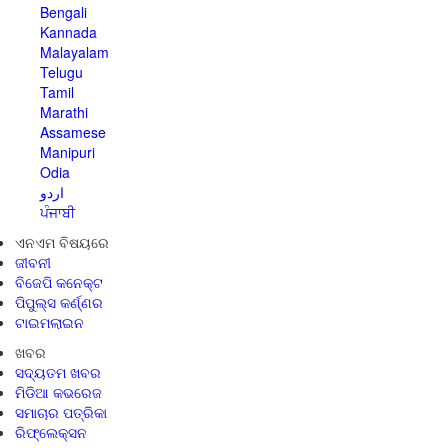
Bengali
Kannada
Malayalam
Telugu
Tamil
Marathi
Assamese
Manipuri
Odia
اردو
ਪੰਜਾਬੀ
ଏନଏମ ବିଷୟରେ
ଜୀବନୀ
ବିଜେପି କନେକ୍ଟ
ପିପୁଲ୍ସ କର୍ଣ୍ଣର
ଟାଇମଲାଇନ
ଖବର
ସଦ୍ୟତମ ଖବର
ମିଡିଆ କଭରେଜ
ସମାଚାର ପତ୍ରିକା
ରିଫ୍ଲେକ୍ସନ