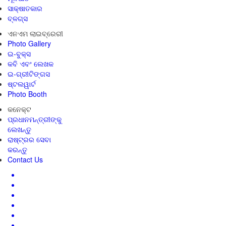
ସାକ୍ଷାତକାର
ବ୍ଳଗ୍ସ
ଏନଏମ ଲାଇବ୍ରେରୀ
Photo Gallery
ଇ-ବୁକ୍ସ
କବି ଏବଂ ଲେଖକ
ଇ-ଗ୍ରୀଟିଙ୍ଗସ
ଷ୍ଟଲୱାର୍ଟ
Photo Booth
କନେକ୍ଟ
ପ୍ରଧାନମନ୍ତ୍ରୀଙ୍କୁ
ଲେଖନ୍ତୁ
ରାଷ୍ଟ୍ରର ସେବା
କରନ୍ତୁ
Contact Us