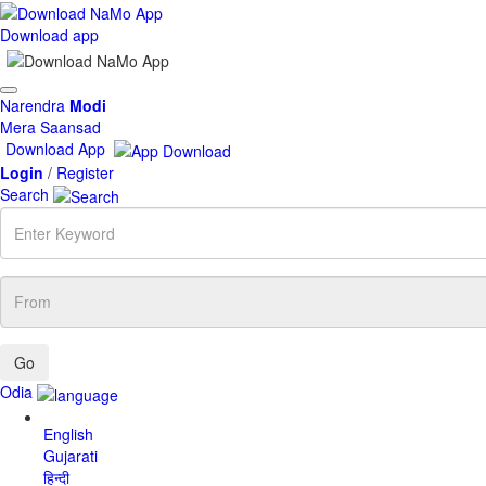
Download app
Toggle
Narendra
Modi
navigation
Mera Saansad
Download App
Login
/
Register
Search
Enter
Keyword
From
Odia
English
Gujarati
हिन्दी