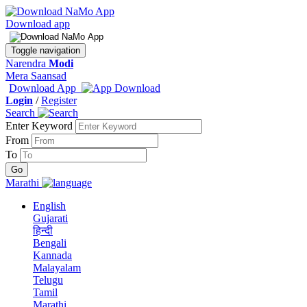
Download app
Toggle navigation
Narendra
Modi
Mera Saansad
Download App
Login
/
Register
Search
Enter Keyword
From
To
Marathi
English
Gujarati
हिन्दी
Bengali
Kannada
Malayalam
Telugu
Tamil
Marathi