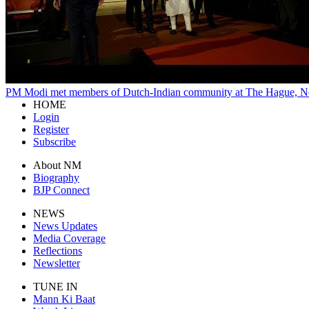
PM Modi met members of Dutch-Indian community at The Hague, Ne
HOME
Login
Register
Subscribe
About NM
Biography
BJP Connect
NEWS
News Updates
Media Coverage
Reflections
Newsletter
TUNE IN
Mann Ki Baat