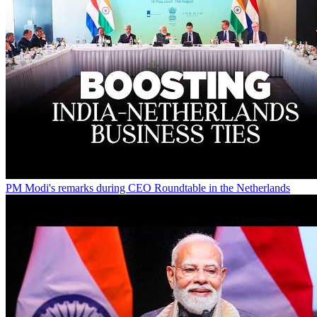
PM Modi's remarks during CEO Roundtable in the Netherlands