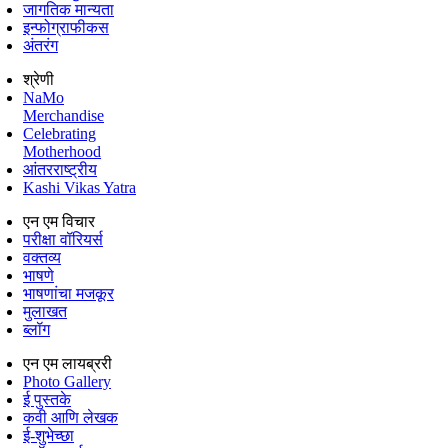
जागतिक मान्यता
इन्फोग्राफीकस
अंतरंग
श्रेणी
NaMo
Merchandise
Celebrating
Motherhood
आंतरराष्ट्रीय
Kashi Vikas Yatra
एन एम विचार
परीक्षा वॉरियर्स
वक्तव्य
भाषणे
भाषणांचा मजकूर
मुलाखत
ब्लॉग
एन एम लायब्ररी
Photo Gallery
ई पुस्तके
कवी आणि लेखक
ई-शुभेच्छा