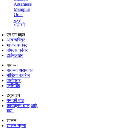
Assamese
Manipuri
Odia
اردو
ਪੰਜਾਬੀ
एन एम बद्दल
आत्मचरित्र
भाजप कनेक्ट
पीपल्स कॉर्नर
टाईमलाईन
बातम्या
बातम्या अद्ययावत
मीडिया कवरेज
वार्तापत्र
प्रतिबिंब
ट्यून इन
मन की बात
कार्यक्रम चालू आहे,
बघा.
शासन
शासन नमुना