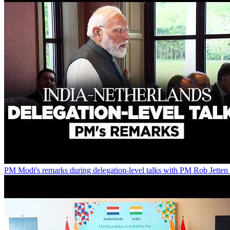
PM Modi's remarks during delegation-level talks with PM Rob Jetten