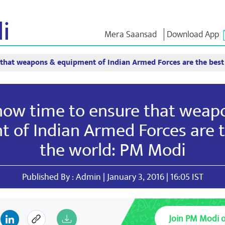
i
Mera Saansad
Download App
e that weapons & equipment of Indian Armed Forces are the best
न
शासन
श्रेणी
एन एम विच
त
शासन नमुना
NaMo Merchandise
परीक्षा वॉरियर्
चालू आहे,
जागतिक मान्यता
Celebrating
वक्तव्य
s now time to ensure that weap
Motherhood
इन्फोग्राफीकस
भाषणे
आंतरराष्ट्रीय
अंतरंग
भाषणांचा मज
 of Indian Armed Forces are t
Kashi Vikas Yatra
मुलाखत
ब्लॉग
the world: PM Modi
Published By : Admin | January 3, 2016 | 16:05 IST
Join PM Modi 