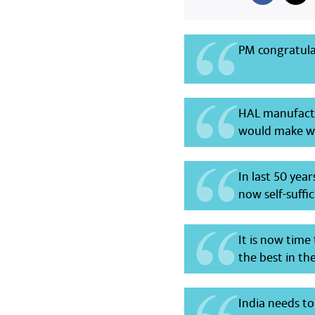
PM congratula
HAL manufactu
would make wh
In last 50 yea
now self-suffi
It is now tim
the best in t
India needs 