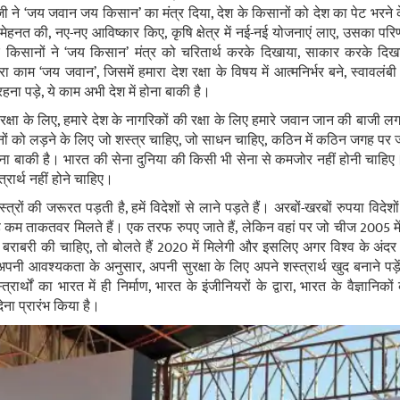
ी ने ‘जय जवान जय किसान’ का मंत्र दिया, देश के किसानों को देश का पेट भरने के लि
 मेहनत की, नए-नए आविष्‍कार किए, कृषि क्षेत्र में नई-नई योजनाएं लाए, उसका प
ारे किसानों ने ‘जय किसान’ मंत्र को चरितार्थ करके दिखाया, साकार करके दिखाया
ा काम ‘जय जवान’, जिसमें हमारा देश रक्षा के विषय में आत्‍मनिर्भर बने, स्‍वावलंब
हना पड़े, ये काम अभी देश में होना बाकी है।
्षा के लिए, हमारे देश के नागरिकों की रक्षा के लिए हमारे जवान जान की बाजी लग
ों को लड़ने के लिए जो शस्‍त्र चाहिए, जो साधन चाहिए, कठिन में कठिन जगह पर जाने
 करना बाकी है। भारत की सेना दुनिया की किसी भी सेना से कमजोर नहीं होनी चाहिए
रार्थ नहीं होने चाहिए।
रों की जरूरत पड़ती है, हमें विदेशों से लाने पड़ते हैं। अरबों-खरबों रुपया विदेशों
थोड़े कम ताकतवर मिलते हैं। एक तरफ रुपए जाते हैं, लेकिन वहां पर जो चीज 2005 म
की बराबरी की चाहिए, तो बोलते हैं 2020 में मिलेगी और इसलिए अगर विश्‍व के अंदर भा
 अपनी आवश्‍यकता के अनुसार, अपनी सुरक्षा के लिए अपने शस्‍त्रार्थ खुद बनाने प
र्थों का भारत में ही निर्माण, भारत के इंजीनियरों के द्वारा, भारत के वैज्ञानिको
ेना प्रारंभ किया है।