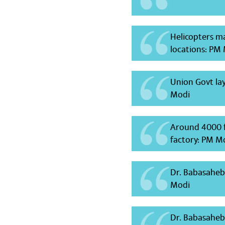
Helicopters ma
locations: PM
Union Govt la
Modi
Around 4000 fa
factory: PM M
Dr. Babasahe
Modi
Dr. Babasaheb 