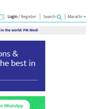
Login
/
Register
Search
Marathi
 in the world: PM Modi
ार
एन एम लायब्ररी
कनेक्ट
स
Photo Gallery
पंतप्रधानांना लिहा
ई पुस्तके
राष्ट्राची सेवा करा
ons &
कवी आणि लेखक
Contact Us
कूर
ई-शुभेच्छा
he best in
स्टॉलवर्ट्स
Photo Booth
on WhatsApp