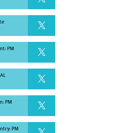
te
nt: PM
HAL
n: PM
untry: PM