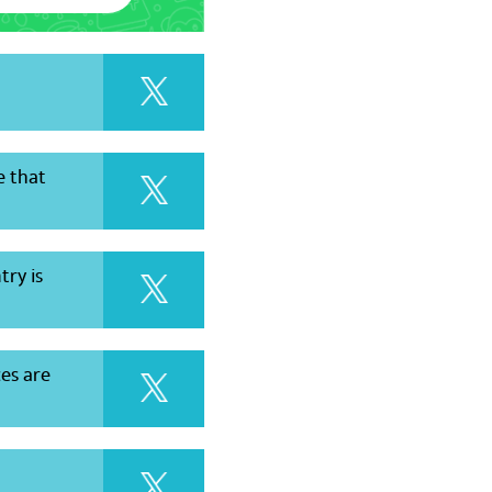
e that
try is
es are