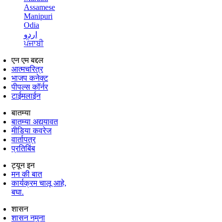
Assamese
Manipuri
Odia
اردو
ਪੰਜਾਬੀ
एन एम बद्दल
आत्मचरित्र
भाजप कनेक्ट
पीपल्स कॉर्नर
टाईमलाईन
बातम्या
बातम्या अद्ययावत
मीडिया कवरेज
वार्तापत्र
प्रतिबिंब
ट्यून इन
मन की बात
कार्यक्रम चालू आहे,
बघा.
शासन
शासन नमुना