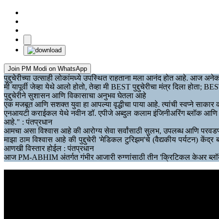
Join PM Modi on WhatsApp
पुद्दुचेरीच्या उत्साही लोकांमध्ये उपस्थित राहताना मला आनंद होत आहे. आज अन
मी यापूर्वी जेव्हा येथे आलो होतो, तेव्हा मी BEST पुद्दुचेरीचा मंत्र दिला होता; 
पुद्दुचेरीने सुशासन आणि विकासाचा अनुभव घेतला आहे
एक मजबूत आणि सशक्त युवा हा आपल्या वृद्धीचा पाया आहे. त्यांची स्वप्ने साक
एनआयटी कराईकल येथे नवीन डॉ. एपीजे अब्दुल कलाम इंजिनीअरिंग ब्लॉक आणि आधुन
आहे." : पंतप्रधान
आमचा असा विश्वास आहे की आरोग्य सेवा सर्वांसाठी सुलभ, उपलब्ध आणि परवडणारी
माझा ठाम विश्वास आहे की पुद्दुचेरी 'मेडिकल टुरिझम'चे (वैद्यकीय पर्यटन) केंद
आणखी विस्तार होईल : पंतप्रधान
आज PM-ABHIM अंतर्गत गंभीर आजारी रुग्णांसाठी तीन 'क्रिटिकल केअर ब्लॉक