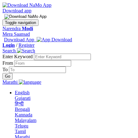
Download app
Toggle navigation
Narendra
Modi
Mera Saansad
Download App
Login
/
Register
Search
Enter Keyword
From
To
Marathi
English
Gujarati
हिन्दी
Bengali
Kannada
Malayalam
Telugu
Tamil
Marathi