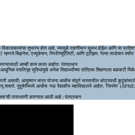
ेक विकासकामांचा शुभारंभ होत आहे, ज्यामुळे राहणीमान सुलभ होईल आणि या प्रदेशा
BEST म्हणजे बिझनेस, एज्युकेशन, स्पिरीच्युऍलिटी, आणि टूरीझम. गेल्या साडेचार वर्षां
ार करण्यासाठी आम्ही काम करत आहोतः पंतप्रधान
िक वसतिगृह सुविधांमुळे अनेक विद्यार्थ्यांच्या तांत्रिक शिक्षणाला बळकटी मिळ
 असावी; आयुष्मान भारत योजना आधीच संपूर्ण भारतातील कोट्यवधी कुटुंबांसाठी हे
्र बनू शकते. पुद्दुचेरीमध्ये आधीच नऊ वैद्यकीय महाविद्यालये आहेत; 'जिपमेर' (JIP
्स'ची पायाभरणी करण्यात आली आहे : पंतप्रधान