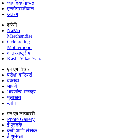
जागतिक मान्यता
इन्फोग्राफीकस
अंतरंग
श्रेणी
NaMo
Merchandise
Celebrating
Motherhood
आंतरराष्ट्रीय
Kashi Vikas Yatra
एन एम विचार
परीक्षा वॉरियर्स
वक्तव्य
भाषणे
भाषणांचा मजकूर
मुलाखत
ब्लॉग
एन एम लायब्ररी
Photo Gallery
ई पुस्तके
कवी आणि लेखक
ई-शुभेच्छा