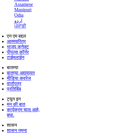
Assamese
Manipuri
Odia
اردو
ਪੰਜਾਬੀ
एन एम बद्दल
आत्मचरित्र
भाजप कनेक्ट
पीपल्स कॉर्नर
टाईमलाईन
बातम्या
बातम्या अद्ययावत
मीडिया कवरेज
वार्तापत्र
प्रतिबिंब
ट्यून इन
मन की बात
कार्यक्रम चालू आहे,
बघा.
शासन
शासन नमुना