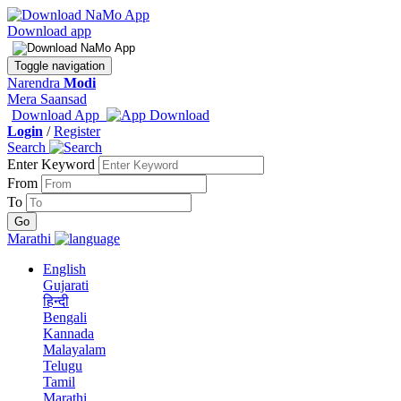
Download app
Toggle navigation
Narendra
Modi
Mera Saansad
Download App
Login
/
Register
Search
Enter Keyword
From
To
Marathi
English
Gujarati
हिन्दी
Bengali
Kannada
Malayalam
Telugu
Tamil
Marathi