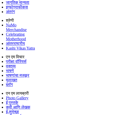
जागतिक मान्यता
इन्फोग्राफीकस
अंतरंग
श्रेणी
NaMo
Merchandise
Celebrating
Motherhood
आंतरराष्ट्रीय
Kashi Vikas Yatra
एन एम विचार
परीक्षा वॉरियर्स
वक्तव्य
भाषणे
भाषणांचा मजकूर
मुलाखत
ब्लॉग
एन एम लायब्ररी
Photo Gallery
ई पुस्तके
कवी आणि लेखक
ई-शुभेच्छा