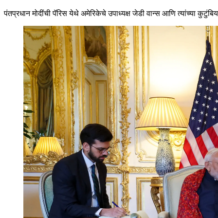
पंतप्रधान मोदींची पॅरिस येथे अमेरिकेचे उपाध्यक्ष जेडी वान्स आणि त्यांच्या कुटुंबि