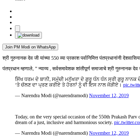
Join PM Modi on WhatsApp
श्री गुरुनानक देव जी यांच्या 550 व्या प्रकाश पर्वानिमित्त पंतप्रधानांनी देशवासिया
पंतप्रधान म्हणाले, ” न्याय्य , सर्वसमावेशक शांतीपूर्ण समाजाचे श्री गुरुनानक देव
ਸਿੱਖ ਧਰਮ ਦੇ ਬਾਨੀ, ਸਮੁੱਚੀ ਮਨੁੱਖਤਾ ਦੇ ਗੁਰੂ ਧੰਨ ਧੰਨ ਸ੍ਰੀ ਗੁਰੂ ਨਾਨ
‘ਤੇ ਚੱਲਣ ਦਾ ਪ੍ਰਣ ਕਰੀਏ ਤੇ ਹੋਰਨਾਂ ਨੂੰ ਵੀ ਇਸ ਨਾਲ ਜੋੜੀਏ।
pic.twi
— Narendra Modi (@narendramodi)
November 12, 2019
Today, on the very special occasion of the 550th Prakash Parv o
dream of a just, inclusive and harmonious society.
pic.twitter
— Narendra Modi (@narendramodi)
November 12, 2019