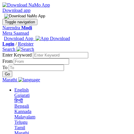
Download app
Toggle navigation
Narendra
Modi
Mera Saansad
Download App
Login
/
Register
Search
Enter Keyword
From
To
Marathi
English
Gujarati
हिन्दी
Bengali
Kannada
Malayalam
Telugu
Tamil
Marathi