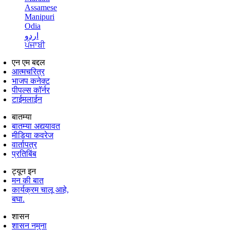
Assamese
Manipuri
Odia
اردو
ਪੰਜਾਬੀ
एन एम बद्दल
आत्मचरित्र
भाजप कनेक्ट
पीपल्स कॉर्नर
टाईमलाईन
बातम्या
बातम्या अद्ययावत
मीडिया कवरेज
वार्तापत्र
प्रतिबिंब
ट्यून इन
मन की बात
कार्यक्रम चालू आहे,
बघा.
शासन
शासन नमुना