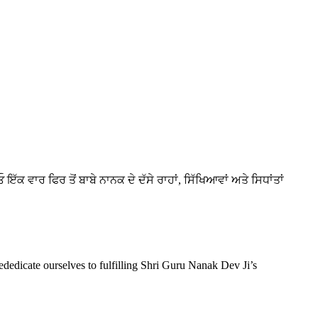
ਇੱਕ ਵਾਰ ਫਿਰ ਤੋਂ ਬਾਬੇ ਨਾਨਕ ਦੇ ਦੱਸੇ ਰਾਹਾਂ, ਸਿੱਖਿਆਵਾਂ ਅਤੇ ਸਿਧਾਂਤਾਂ
ededicate ourselves to fulfilling Shri Guru Nanak Dev Ji’s