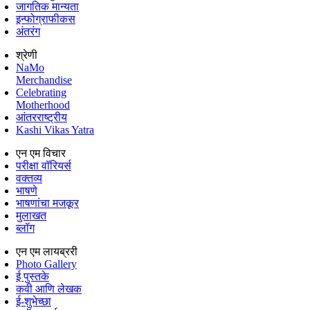
जागतिक मान्यता
इन्फोग्राफीकस
अंतरंग
श्रेणी
NaMo
Merchandise
Celebrating
Motherhood
आंतरराष्ट्रीय
Kashi Vikas Yatra
एन एम विचार
परीक्षा वॉरियर्स
वक्तव्य
भाषणे
भाषणांचा मजकूर
मुलाखत
ब्लॉग
एन एम लायब्ररी
Photo Gallery
ई पुस्तके
कवी आणि लेखक
ई-शुभेच्छा