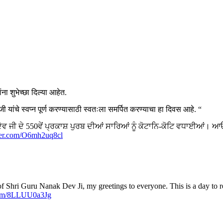
ंना शुभेच्छा दिल्या आहेत.
 जी यांचे स्वप्न पूर्ण करण्यासाठी स्वतःला समर्पित करण्याचा हा दिवस आहे. “
ਕ ਦੇਵ ਜੀ ਦੇ 550ਵੇਂ ਪ੍ਰਕਾਸ਼ ਪੁਰਬ ਦੀਆਂ ਸਾਰਿਆਂ ਨੂੰ ਕੋਟਾਨਿ-ਕੋਟਿ ਵਧਾਈਆਂ। ਆਓ 
tter.com/O6mh2uq8cl
f Shri Guru Nanak Dev Ji, my greetings to everyone. This is a day to r
.com/8LLUU0a3Jg