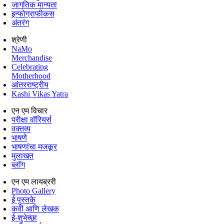
जागतिक मान्यता
इन्फोग्राफीकस
अंतरंग
श्रेणी
NaMo
Merchandise
Celebrating
Motherhood
आंतरराष्ट्रीय
Kashi Vikas Yatra
एन एम विचार
परीक्षा वॉरियर्स
वक्तव्य
भाषणे
भाषणांचा मजकूर
मुलाखत
ब्लॉग
एन एम लायब्ररी
Photo Gallery
ई पुस्तके
कवी आणि लेखक
ई-शुभेच्छा