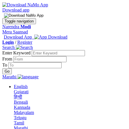
Download app
Toggle navigation
Narendra
Modi
Mera Saansad
Download App
Login
/
Register
Search
Enter Keyword
From
To
Marathi
English
Gujarati
हिन्दी
Bengali
Kannada
Malayalam
Telugu
Tamil
Marathi