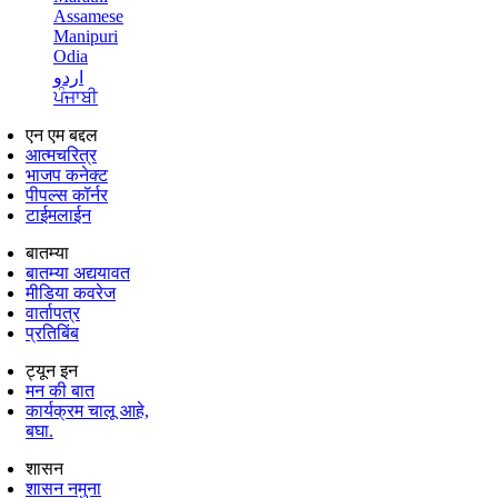
Assamese
Manipuri
Odia
اردو
ਪੰਜਾਬੀ
एन एम बद्दल
आत्मचरित्र
भाजप कनेक्ट
पीपल्स कॉर्नर
टाईमलाईन
बातम्या
बातम्या अद्ययावत
मीडिया कवरेज
वार्तापत्र
प्रतिबिंब
ट्यून इन
मन की बात
कार्यक्रम चालू आहे,
बघा.
शासन
शासन नमुना