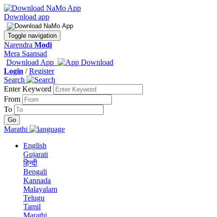
Download app
Toggle navigation
Narendra
Modi
Mera Saansad
Download App
Login
/
Register
Search
Enter Keyword
From
To
Marathi
English
Gujarati
हिन्दी
Bengali
Kannada
Malayalam
Telugu
Tamil
Marathi