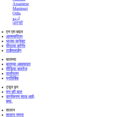
Assamese
Manipuri
Odia
اردو
ਪੰਜਾਬੀ
एन एम बद्दल
आत्मचरित्र
भाजप कनेक्ट
पीपल्स कॉर्नर
टाईमलाईन
बातम्या
बातम्या अद्ययावत
मीडिया कवरेज
वार्तापत्र
प्रतिबिंब
ट्यून इन
मन की बात
कार्यक्रम चालू आहे,
बघा.
शासन
शासन नमुना