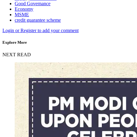
Good Governance
Economy
MSME
credit guarantee scheme
Login or Register to add your comment
Explore More
NEXT READ