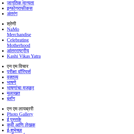
जागतिक मान्यता
इन्फोग्राफीकस
अंतरंग
श्रेणी
NaMo
Merchandise
Celebrating
Motherhood
आंतरराष्ट्रीय
Kashi Vikas Yatra
एन एम विचार
परीक्षा वॉरियर्स
वक्तव्य
भाषणे
भाषणांचा मजकूर
मुलाखत
ब्लॉग
एन एम लायब्ररी
Photo Gallery
ई पुस्तके
कवी आणि लेखक
ई-शुभेच्छा