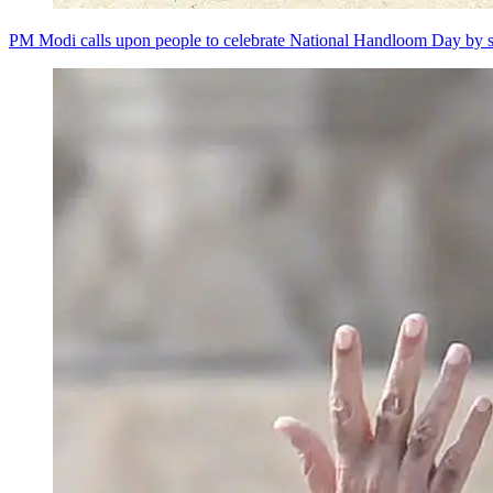
PM Modi calls upon people to celebrate National Handloom Day by s