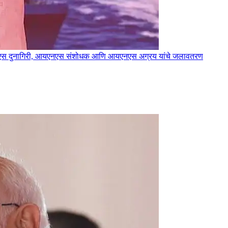
े – आयएनएस दुनागिरी, आयएनएस संशोधक आणि आयएनएस अग्रय यांचे जलावतरण