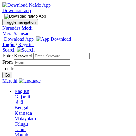
Download app
Toggle navigation
Narendra
Modi
Mera Saansad
Download App
Login
/
Register
Search
Enter Keyword
From
To
Marathi
English
Gujarati
हिन्दी
Bengali
Kannada
Malayalam
Telugu
Tamil
Marathi