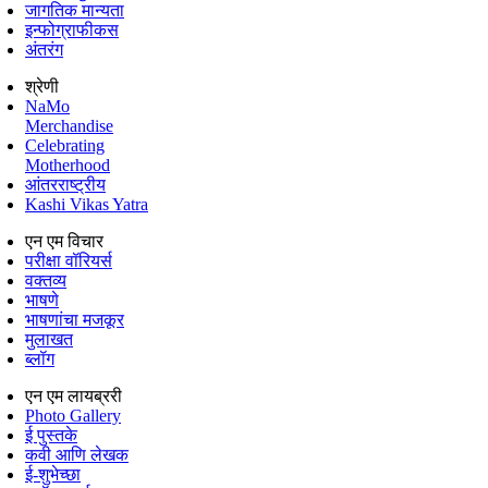
जागतिक मान्यता
इन्फोग्राफीकस
अंतरंग
श्रेणी
NaMo
Merchandise
Celebrating
Motherhood
आंतरराष्ट्रीय
Kashi Vikas Yatra
एन एम विचार
परीक्षा वॉरियर्स
वक्तव्य
भाषणे
भाषणांचा मजकूर
मुलाखत
ब्लॉग
एन एम लायब्ररी
Photo Gallery
ई पुस्तके
कवी आणि लेखक
ई-शुभेच्छा