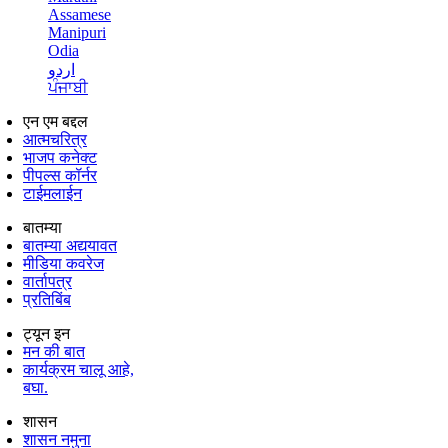
Assamese
Manipuri
Odia
اردو
ਪੰਜਾਬੀ
एन एम बद्दल
आत्मचरित्र
भाजप कनेक्ट
पीपल्स कॉर्नर
टाईमलाईन
बातम्या
बातम्या अद्ययावत
मीडिया कवरेज
वार्तापत्र
प्रतिबिंब
ट्यून इन
मन की बात
कार्यक्रम चालू आहे,
बघा.
शासन
शासन नमुना