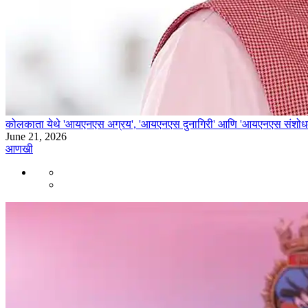
कोलकाता येथे 'आयएनएस अग्रय', 'आयएनएस दुनागिरी' आणि 'आयएनएस संशोधक' य
June 21, 2026
आणखी