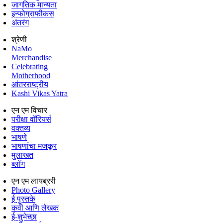
जागतिक मान्यता
इन्फोग्राफीकस
अंतरंग
श्रेणी
NaMo
Merchandise
Celebrating
Motherhood
आंतरराष्ट्रीय
Kashi Vikas Yatra
एन एम विचार
परीक्षा वॉरियर्स
वक्तव्य
भाषणे
भाषणांचा मजकूर
मुलाखत
ब्लॉग
एन एम लायब्ररी
Photo Gallery
ई पुस्तके
कवी आणि लेखक
ई-शुभेच्छा