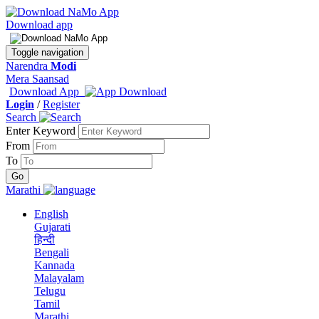
Download app
Toggle navigation
Narendra
Modi
Mera Saansad
Download App
Login
/
Register
Search
Enter Keyword
From
To
Marathi
English
Gujarati
हिन्दी
Bengali
Kannada
Malayalam
Telugu
Tamil
Marathi