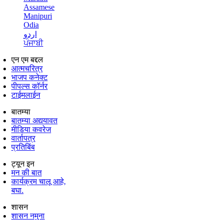
Assamese
Manipuri
Odia
اردو
ਪੰਜਾਬੀ
एन एम बद्दल
आत्मचरित्र
भाजप कनेक्ट
पीपल्स कॉर्नर
टाईमलाईन
बातम्या
बातम्या अद्ययावत
मीडिया कवरेज
वार्तापत्र
प्रतिबिंब
ट्यून इन
मन की बात
कार्यक्रम चालू आहे,
बघा.
शासन
शासन नमुना