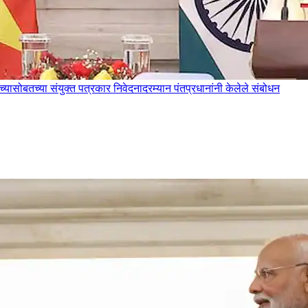
ांच्यासोबतच्या संयुक्त पत्रकार निवेदनादरम्यान पंतप्रधानांनी केलेले संबोधन