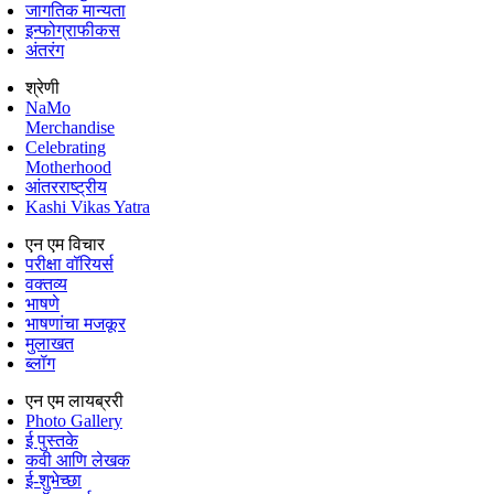
जागतिक मान्यता
इन्फोग्राफीकस
अंतरंग
श्रेणी
NaMo
Merchandise
Celebrating
Motherhood
आंतरराष्ट्रीय
Kashi Vikas Yatra
एन एम विचार
परीक्षा वॉरियर्स
वक्तव्य
भाषणे
भाषणांचा मजकूर
मुलाखत
ब्लॉग
एन एम लायब्ररी
Photo Gallery
ई पुस्तके
कवी आणि लेखक
ई-शुभेच्छा