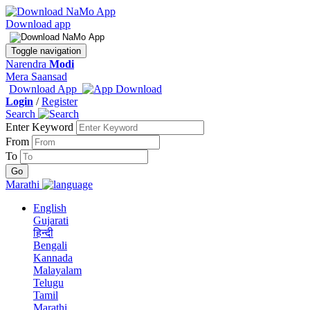
Download app
Toggle navigation
Narendra
Modi
Mera Saansad
Download App
Login
/
Register
Search
Enter Keyword
From
To
Marathi
English
Gujarati
हिन्दी
Bengali
Kannada
Malayalam
Telugu
Tamil
Marathi