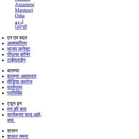
Assamese
Manipuri
Odia
اردو
ਪੰਜਾਬੀ
एन एम बद्दल
आत्मचरित्र
भाजप कनेक्ट
पीपल्स कॉर्नर
टाईमलाईन
बातम्या
बातम्या अद्ययावत
मीडिया कवरेज
वार्तापत्र
प्रतिबिंब
ट्यून इन
मन की बात
कार्यक्रम चालू आहे,
बघा.
शासन
शासन नमुना