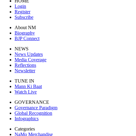
HOME
Login
Register
Subscribe
About NM
Biography
BJP Connect
NEWS
News Updates
Media Coverage
Reflections
Newsletter
TUNE IN
Mann Ki Baat
Watch Live
GOVERNANCE
Governance Paradigm
Global Recognition
Infographics
Categories
NaMo Merchandise