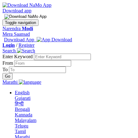
Download app
Toggle navigation
Narendra
Modi
Mera Saansad
Download App
Login
/
Register
Search
Enter Keyword
From
To
Marathi
English
Gujarati
हिन्दी
Bengali
Kannada
Malayalam
Telugu
Tamil
Marathi