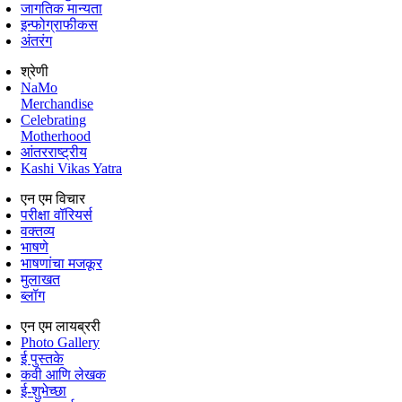
जागतिक मान्यता
इन्फोग्राफीकस
अंतरंग
श्रेणी
NaMo
Merchandise
Celebrating
Motherhood
आंतरराष्ट्रीय
Kashi Vikas Yatra
एन एम विचार
परीक्षा वॉरियर्स
वक्तव्य
भाषणे
भाषणांचा मजकूर
मुलाखत
ब्लॉग
एन एम लायब्ररी
Photo Gallery
ई पुस्तके
कवी आणि लेखक
ई-शुभेच्छा