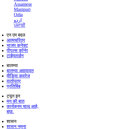
Assamese
Manipuri
Odia
اردو
ਪੰਜਾਬੀ
एन एम बद्दल
आत्मचरित्र
भाजप कनेक्ट
पीपल्स कॉर्नर
टाईमलाईन
बातम्या
बातम्या अद्ययावत
मीडिया कवरेज
वार्तापत्र
प्रतिबिंब
ट्यून इन
मन की बात
कार्यक्रम चालू आहे,
बघा.
शासन
शासन नमुना