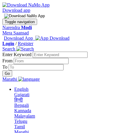
Download app
Toggle navigation
Narendra
Modi
Mera Saansad
Download App
Login
/
Register
Search
Enter Keyword
From
To
Marathi
English
Gujarati
हिन्दी
Bengali
Kannada
Malayalam
Telugu
Tamil
Marathi