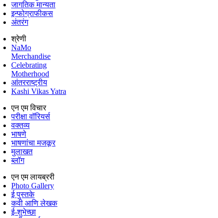
जागतिक मान्यता
इन्फोग्राफीकस
अंतरंग
श्रेणी
NaMo
Merchandise
Celebrating
Motherhood
आंतरराष्ट्रीय
Kashi Vikas Yatra
एन एम विचार
परीक्षा वॉरियर्स
वक्तव्य
भाषणे
भाषणांचा मजकूर
मुलाखत
ब्लॉग
एन एम लायब्ररी
Photo Gallery
ई पुस्तके
कवी आणि लेखक
ई-शुभेच्छा