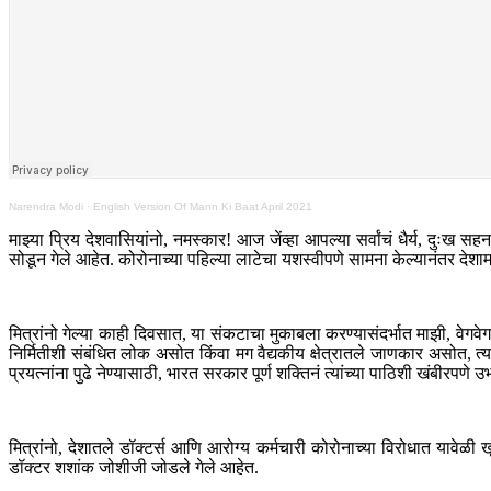
Narendra Modi
·
English Version Of Mann Ki Baat April 2021
माझ्या प्रिय देशवासियांनो, नमस्कार! आज जेंव्हा आपल्या सर्वांचं धैर्य, दु
सोडून गेले आहेत. कोरोनाच्या पहिल्या लाटेचा यशस्वीपणे सामना केल्यानंतर देशामध
मित्रांनो गेल्या काही दिवसात, या संकटाचा मुकाबला करण्यासंदर्भात माझी, वेगवेग
निर्मितीशी संबंधित लोक असोत किंवा मग वैद्यकीय क्षेत्रातले जाणकार असोत, त्यांन
प्रयत्नांना पुढे नेण्यासाठी, भारत सरकार पूर्ण शक्तिनं त्यांच्या पाठिशी खंबीरप
मित्रांनो, देशातले डॉक्टर्स आणि आरोग्य कर्मचारी कोरोनाच्या विरोधात यावेळी 
डॉक्टर शशांक जोशीजी जोडले गेले आहेत.