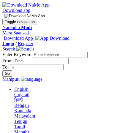
Download app
Toggle navigation
Narendra
Modi
Mera Saansad
Download App
Login
/
Register
Search
Enter Keyword
From
To
Manipuri
English
Gujarati
हिन्दी
Bengali
Kannada
Malayalam
Telugu
Tamil
Marathi