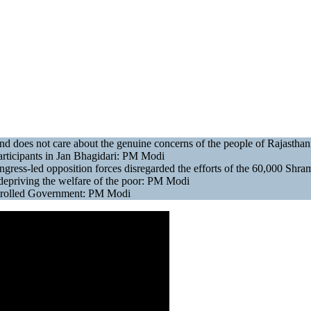
and does not care about the genuine concerns of the people of Rajasth
rticipants in Jan Bhagidari: PM Modi
gress-led opposition forces disregarded the efforts of the 60,000 Shra
depriving the welfare of the poor: PM Modi
ntrolled Government: PM Modi