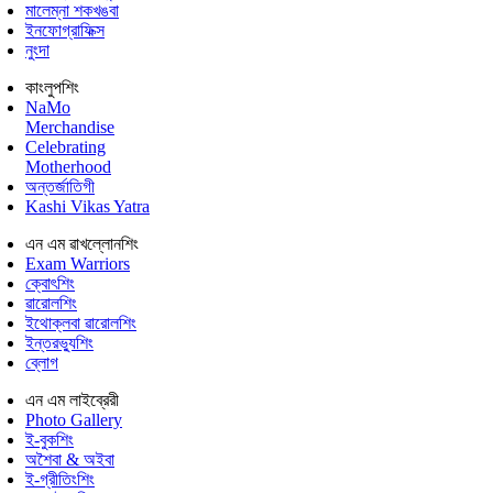
মালেম্না শকখঙবা
ইনফোগ্রাফিক্স
নুংদা
কাংলুপশিং
NaMo
Merchandise
Celebrating
Motherhood
অন্তর্জাতিগী
Kashi Vikas Yatra
এন এম ৱাখল্লোনশিং
Exam Warriors
ক্বোৎশিং
ৱারোলশিং
ইথোক্লবা ৱারোলশিং
ইন্তরভ্যুশিং
ব্লোগ
এন এম লাইব্রেরী
Photo Gallery
ই-বুকশিং
অশৈবা & অইবা
ই-গ্রীতিংশিং