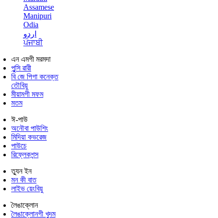
Assamese
Manipuri
Odia
اردو
ਪੰਜਾਬੀ
এন এমগী মরমদা
পুন্সি ৱারী
বি জে পিগা কনেক্ত
তৌবিয়ু
মীয়ামগী মফম
মতম
ঈ-পাউ
অনৌবা পাউশিং
মিদিয়া কভরেজ
পাউচে
রিফ্লেকশন্স
ত্যুন ইন
মন কী বাত
লাইভ য়েংবিয়ু
লৈঙাক্লোন
লৈঙাক্লোনগী খুদম