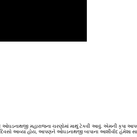
કે ઓઘડનાથજી મહારાજના ચરણોમાં માથું ટેકવી આવું. એમની કૃપા આ
બતના દિવસો આવ્યા હોય, આપણને ઓઘડનાથજી બાપાના આશીર્વાદ હંમેશા સાથ