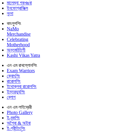
মালেম্না শকখঙবা
ইনফোগ্রাফিক্স
নুংদা
কাংলুপশিং
NaMo
Merchandise
Celebrating
Motherhood
অন্তর্জাতিগী
Kashi Vikas Yatra
এন এম ৱাখল্লোনশিং
Exam Warriors
ক্বোৎশিং
ৱারোলশিং
ইথোক্লবা ৱারোলশিং
ইন্তরভ্যুশিং
ব্লোগ
এন এম লাইব্রেরী
Photo Gallery
ই-বুকশিং
অশৈবা & অইবা
ই-গ্রীতিংশিং