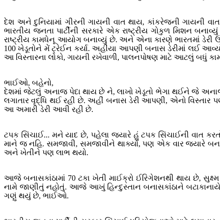
દેશ અને દુનિયામાં ગીરની ગાયની વાત થાય, કાંકરેજની ગાયની વા
ભારતીય જનતા પાર્ટીની સરકારે એક રાષ્ટ્રીય ગોકુળ મિશન બનાવ્
રાષ્ટ્રીય કામધેનૂ આયોગ બનાવ્યું છે. અને એના કારણે ભારતમાં ડેરી ઉ
100 ખેડૂતોને મેં ટ્રેઈન કર્યા. અહીંયા આપણી બનાસ ડેરીમાં લઈ આવ્
આ વિસ્તારના લોકો, ગાયની રખેવાળી, પાલનપોષણ માટે આટલું બધું કામ
ભાઈઓ, બહેનો,
દેશમાં જેટલું અનાજ પેદા થાય છે ને, લાખો ખેડૂતો ભેગા થઈને જે અનાજ
લગાતાર વૃદ્ધિ થઈ રહી છે. અહીં બનાસ ડેરી આપણી, એનો વિસ્તાર પણ હ
આ અમારી ડેરી આવી રહી છે.
ટપક સિંચાઈ... મને યાદ છે, પહેલા જ્યારે હું ટપક સિંચાઈની વાત 
માને જ નહિ. સમજાવી, સમજાવીને થાક્યો, પણ એક વાર જ્યારે બનાસકા
અને ખેતીને પણ લાભ થયો.
આજે બનાસકાંઠામાં 70 ટકા ખેતી માઈક્રો ઈરિગેશનથી થાય છે, સુક્ષ્
નામે જાણીતું નહોતું. આજે આખું હિન્દુસ્તાન બનાસકાંઠાને બટાકાન
ગણું થયું છે, ભાઈઓ.