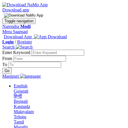
Download app
Toggle navigation
Narendra
Modi
Mera Saansad
Download App
Login
/
Register
Search
Enter Keyword
From
To
Manipuri
English
Gujarati
हिन्दी
Bengali
Kannada
Malayalam
Telugu
Tamil
Marathi