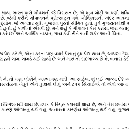
ત થાય. ભારત પાસે ગૌવંશની જે વિરાસત છે, એ ખુબ મોટી આપણી શક્તિ
યું છે. જેથી કરીને ગૌપાલનને પ્રોત્સાહન મળે, ગૌવિકાસની અંદર 
દ્યોગ, જે અત્યાર સુધી ગુજરાત પુરતો સીમિત હતો. હવે ગુજરાતમાંથી શીખીન
યો હતો. હું કાશીનો એમપી છું, મને થયું કે ગૌપાલન કેમ કરાય, જરા બતા
 કરે છે? અને આર્થિક તાકાત, ગાય કેવી રીતે બની શકે? આની ચિંતા.
 પેદા કરે છે, એના કરતા પણ વધારે પૈસાનું દૂધ પેદા થાય છે, આપણા દેશમા
વે ગામ, ગામડે થઈ રહ્યો છે અને મારું તો સદભાગ્ય છે કે, બનાસ ડેરીન
કરતો ને, તો ઘણા લોકોને અકળામણ થતી, આ સાહેબ, શું લઈ આવ્યા છે? અ
ંઠાના ખેડૂતે એને હાથમાં લીધું અને ટપક સિંચાઈએ તો એવો આખા ગુજરાત
મ ઈરિગેશનથી થાય છે, ટપક કે સ્પ્રિન્કલરથી થાય છે, અને તેમ છતાંય
ાયે કારણે ઓળખતું થઈ ગયું, અનારના કારણેય ઓળખતું થઈ ગયું. ગુજરા