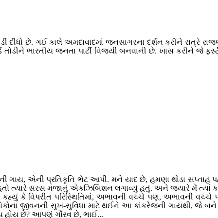
ીધો છે. ગઈ કાલે અમદાવાદમાં જનસાગરના દર્શન કરીને રાત્રે રાજભવન પહ
કોર્ડ તોડીને ભારતીય જનતા પાર્ટી વિજયી બનવાની છે. ખાસ કરીને જે 
જની ગાય, એની પ્રતિકૃતિ ભેટ આપી. મને યાદ છે, હમણા થોડા સપ્તાહ પહેલ
્યારે સરસ મજાનું એકઝિબિશન લગાવ્યું હતું. અને જ્યારે મેં ત્યાં કાંક
ં કહ્યું કે વિપરીત પરિસ્થિતિમાં, અભાવની વચ્ચે પણ, અભાવની વચ્
ના જીવનની સુખ-સુવિધા માટે થઈને આ કાંકરેજની ગાયથી, જે બને તે
ગાય હોય છે? આપણું ગૌરવ છે, ભાઈ...