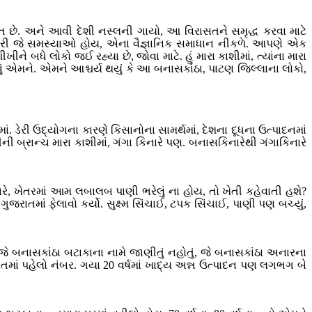
 છે. અને આવી દેશી નસ્લની ગાયો, આ વિરાસતને સમૃદ્ધ કરવા માટે
આવનારી જે સમસ્યાઓ હોય, એના વૈજ્ઞાનિક સમાધાન નીકળે. આપણે એક
ે બધે લોકો જઈ રહ્યા છે, જોવા માટે. હું મારા કાશીમાં, ત્યાંના મારા
વું એમને. એમને આશ્ચર્ય થયું કે આ બનાસકાંઠા, પાટણ જિલ્લાના લોકો,
ં. ડેરી ઉદ્યોગના કારણે કિસાનોના સામર્થમાં, દેશના દૂધના ઉત્પાદનમાં
ી બ્રાન્ચ મારા કાશીમાં, ગંગા કિનારે પણ. બનાસકિનારેથી ગંગાકિનારે
રે, ખેતરમાં આમ લબાલબ પાણી ભરેલું ના હોય, તો ખેતી કહેવાતી હશે?
માં ફેલાવો કર્યો. સુક્ષ્મ સિંચાઈ, ટપક સિંચાઈ, પાણી પણ બચ્યું,
 જે બનાસકાંઠા બટાકાના નામે જાણીતું નહોતું, જે બનાસકાંઠા અનારના
તમાં પહેલો નંબર. ગયા 20 વર્ષમાં ખાદ્ય અન્ન ઉત્પાદન પણ લગભગ બે