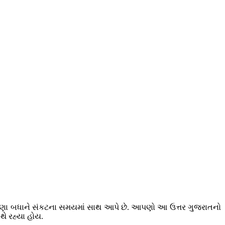
પણા બધાને સંકટના સમયમાં સાથ આપે છે. આપણો આ ઉત્તર ગુજરાતનો
ે રહ્યા હોય.