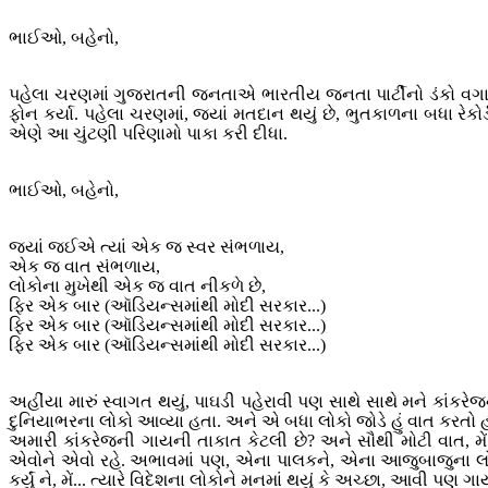
ભાઈઓ, બહેનો,
પહેલા ચરણમાં ગુજરાતની જનતાએ ભારતીય જનતા પાર્ટીનો ડંકો વગાડી દ
ફોન કર્યા. પહેલા ચરણમાં, જ્યાં મતદાન થયું છે, ભુતકાળના બધા રે
એણે આ ચુંટણી પરિણામો પાકા કરી દીધા.
ભાઈઓ, બહેનો,
જ્યાં જઈએ ત્યાં એક જ સ્વર સંભળાય,
એક જ વાત સંભળાય,
લોકોના મુખેથી એક જ વાત નીકળે છે,
ફિર એક બાર (ઑડિયન્સમાંથી મોદી સરકાર...)
ફિર એક બાર (ઑડિયન્સમાંથી મોદી સરકાર...)
ફિર એક બાર (ઑડિયન્સમાંથી મોદી સરકાર...)
અહીંયા મારું સ્વાગત થયું, પાઘડી પહેરાવી પણ સાથે સાથે મને કાંકરે
દુનિયાભરના લોકો આવ્યા હતા. અને એ બધા લોકો જોડે હું વાત કરતો હતો ત
અમારી કાંકરેજની ગાયની તાકાત કેટલી છે? અને સૌથી મોટી વાત, મે
એવોને એવો રહે. અભાવમાં પણ, એના પાલકને, એના આજુબાજુના લોકો
કર્યું ને, મેં... ત્યારે વિદેશના લોકોને મનમાં થયું કે અચ્છા, આવી પણ 