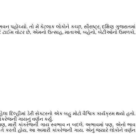
ોંચ્યો. તો મેં કેટલાક લોકોને કચ્છ, સૌરાષ્ટ્ર, દક્ષિણ ગુજરાતમાં
ફર્સ્ટ ટાઈમ વોટર છે, એમનો ઉત્સાહ, માતાઓ, બહેનો, બેટીઓનો ઉમળકો,
ા દિલ્હીમાં ડેરી સેક્ટરનો એક બહુ મોટો વૈશ્વિક કાર્યક્રમ થયો હતો.
રેજની ગાયનું વર્ણન કર્યું.
ચે પણ, મારી કાંકરેજની ગાય સ્વભાવ ન બદલે. અભાવમાં પણ, એનો ભાવ
 કરતી હોય, આ અમારી કાંકરેજની ગાય. એનું જ્યારે લોકોને વર્ણન