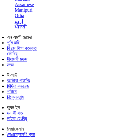
Assamese
Manipuri
Odia
اردو
ਪੰਜਾਬੀ
এন এমগী মরমদা
পুন্সি ৱারী
বি জে পিগা কনেক্ত
তৌবিয়ু
মীয়ামগী মফম
মতম
ঈ-পাউ
অনৌবা পাউশিং
মিদিয়া কভরেজ
পাউচে
রিফ্লেকশন্স
ত্যুন ইন
মন কী বাত
লাইভ য়েংবিয়ু
লৈঙাক্লোন
লৈঙাক্লোনগী খুদম